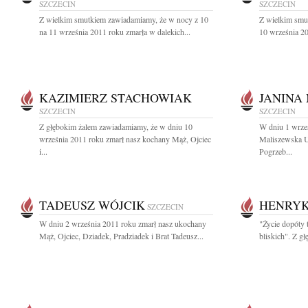
SZCZECIN
SZCZECIN
Z wielkim smutkiem zawiadamiamy, że w nocy z 10
Z wielkim smu
na 11 września 2011 roku zmarła w dalekich...
10 września 201
KAZIMIERZ STACHOWIAK
JANINA
SZCZECIN
SZCZECIN
Z głębokim żalem zawiadamiamy, że w dniu 10
W dniu 1 wrze
września 2011 roku zmarł nasz kochany Mąż, Ojciec
Maliszewska U
i...
Pogrzeb...
TADEUSZ WÓJCIK
HENRYK
SZCZECIN
W dniu 2 września 2011 roku zmarł nasz ukochany
"Życie dopóty 
Mąż, Ojciec, Dziadek, Pradziadek i Brat Tadeusz...
bliskich". Z gł