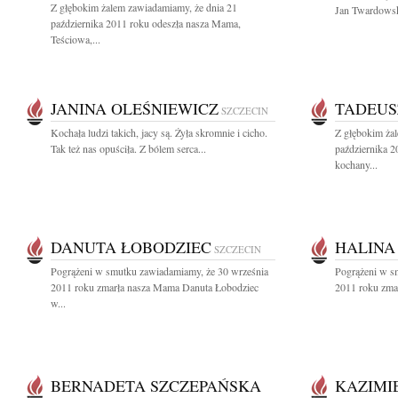
Z głębokim żalem zawiadamiamy, że dnia 21
Jan Twardowsk
października 2011 roku odeszła nasza Mama,
Teściowa,...
JANINA OLEŚNIEWICZ
TADEUS
SZCZECIN
Kochała ludzi takich, jacy są. Żyła skromnie i cicho.
Z głębokim ża
Tak też nas opuściła. Z bólem serca...
października 2
kochany...
DANUTA ŁOBODZIEC
HALINA
SZCZECIN
Pogrążeni w smutku zawiadamiamy, że 30 września
Pogrążeni w s
2011 roku zmarła nasza Mama Danuta Łobodziec
2011 roku zmar
w...
BERNADETA SZCZEPAŃSKA
KAZIMI