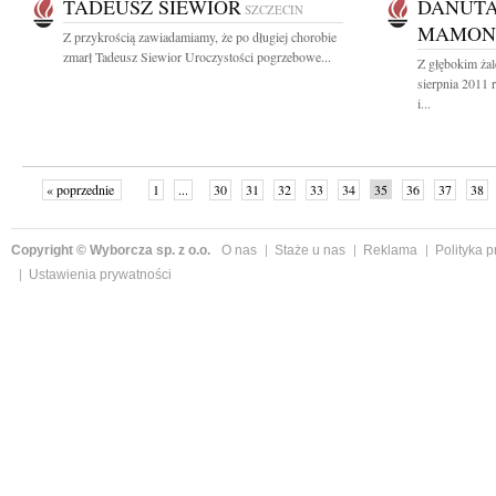
TADEUSZ SIEWIOR
DANUTA
SZCZECIN
MAMON
Z przykrością zawiadamiamy, że po długiej chorobie
zmarł Tadeusz Siewior Uroczystości pogrzebowe...
Z głębokim ża
sierpnia 2011 
i...
« poprzednie
1
...
30
31
32
33
34
35
36
37
38
»
Copyright © Wyborcza sp. z o.o.
O nas
Staże u nas
Reklama
Polityka 
Ustawienia prywatności