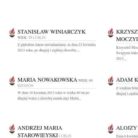
STANISŁAW WINIARCZYK
KRZYSZ
WIEK: 75
LUBLIN
MOCZY
Z głębokim żalem zawiadamiamy, że dnia 23 kwietnia
Krzysztof Moc
2013 roku, po długiej i ciężkiej chorobie,...
Świętymi Sakr
2013...
MARIA NOWAKOWSKA
ADAM 
WIEK: 80
RZESZÓW
Z wielkim ból
W dniu 16 kwietnia 2013 roku w wieku 80 lat po
długiej i ciężk
długiej walce z chorobą zmarła mgr Maria...
ANDRZEJ MARIA
ALOJZY
STAROWIEYSKI
LUBLIN
Dnia 6 kwietni