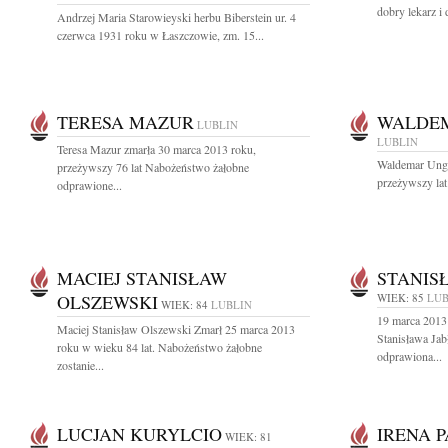
dobry lekarz i
Andrzej Maria Starowieyski herbu Biberstein ur. 4
czerwca 1931 roku w Łaszczowie, zm. 15...
TERESA MAZUR
WALDEM
LUBLIN
LUBLIN
Teresa Mazur zmarła 30 marca 2013 roku,
Waldemar Ungi
przeżywszy 76 lat Nabożeństwo żałobne
przeżywszy lat
odprawione...
MACIEJ STANISŁAW
STANIS
OLSZEWSKI
WIEK: 85
LUB
WIEK: 84
LUBLIN
19 marca 2013 
Maciej Stanisław Olszewski Zmarł 25 marca 2013
Stanisława Ja
roku w wieku 84 lat. Nabożeństwo żałobne
odprawiona...
zostanie...
LUCJAN KURYLCIO
IRENA 
WIEK: 81