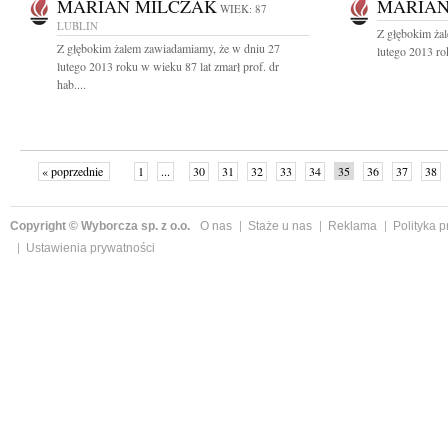
MARIAN MILCZAK
MARIAN
WIEK: 87
LUBLIN
Z głębokim ża
Z głębokim żalem zawiadamiamy, że w dniu 27
lutego 2013 rok
lutego 2013 roku w wieku 87 lat zmarł prof. dr
hab....
« poprzednie
1
...
30
31
32
33
34
35
36
37
38
»
Copyright © Wyborcza sp. z o.o.
O nas
Staże u nas
Reklama
Polityka 
Ustawienia prywatności