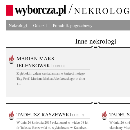
Nekrologi
Odeszli
Poradnik pogrzebowy
Inne nekrologi
MARIAN MAKS
JELENKOWSKI
LUBLIN
Z głębokim żalem zawiadamiam o śmierci mojego
Taty Prof. Mariana Maksa Jelenkowskego w dniu
1...
TADEUSZ RASZEWSKI
TADEUS
LUBLIN
W dniu 26 kwietnia 2013 roku zmarł w wieku 68 lat
W dniu 26 kwie
dr Tadeusz Raszewski st. wykładowca w Katedrze...
ukochany Mąż i