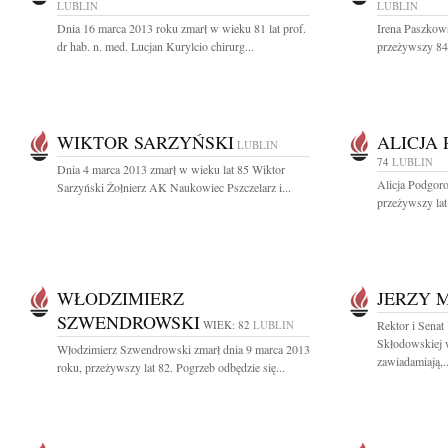
LUBLIN
LUBLIN
Dnia 16 marca 2013 roku zmarł w wieku 81 lat prof.
Irena Paszkow
dr hab. n. med. Lucjan Kurylcio chirurg...
przeżywszy 84 
WIKTOR SARZYŃSKI
ALICJA
LUBLIN
74
LUBLIN
Dnia 4 marca 2013 zmarł w wieku lat 85 Wiktor
Alicja Podgoro
Sarzyński Żołnierz AK Naukowiec Pszczelarz i...
przeżywszy lat
WŁODZIMIERZ
JERZY 
SZWENDROWSKI
WIEK: 82
LUBLIN
Rektor i Senat
Skłodowskiej 
Włodzimierz Szwendrowski zmarł dnia 9 marca 2013
zawiadamiają,..
roku, przeżywszy lat 82. Pogrzeb odbędzie się...