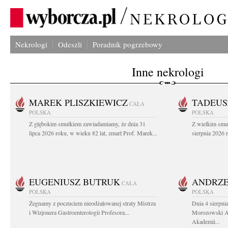
Nekrologi
Odeszli
Poradnik pogrzebowy
Inne nekrologi
MAREK PLISZKIEWICZ
TADEUS
CAŁA
POLSKA
POLSKA
Z głębokim smutkiem zawiadamiamy, że dnia 31
Z wielkim smu
lipca 2026 roku, w wieku 82 lat, zmarł Prof. Marek...
sierpnia 2026 r
EUGENIUSZ BUTRUK
ANDRZE
CAŁA
POLSKA
POLSKA
Żegnamy z poczuciem nieodżałowanej straty Mistrza
Dnia 4 sierpni
i Wizjonera Gastroenterologii Profesora...
Morozowski Ab
Akademii...