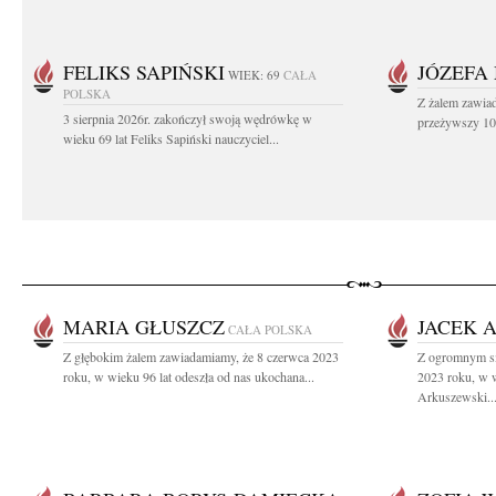
FELIKS SAPIŃSKI
JÓZEFA
WIEK: 69
CAŁA
POLSKA
Z żalem zawiad
3 sierpnia 2026r. zakończył swoją wędrówkę w
przeżywszy 104
wieku 69 lat Feliks Sapiński nauczyciel...
MARIA GŁUSZCZ
JACEK 
CAŁA POLSKA
Z głębokim żalem zawiadamiamy, że 8 czerwca 2023
Z ogromnym sm
roku, w wieku 96 lat odeszła od nas ukochana...
2023 roku, w w
Arkuszewski..