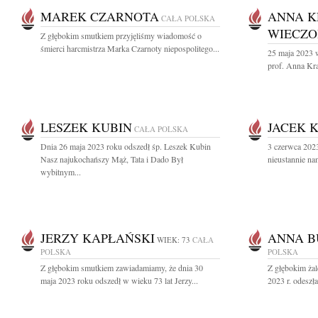
MAREK CZARNOTA
ANNA K
CAŁA POLSKA
WIECZO
Z głębokim smutkiem przyjęliśmy wiadomość o
śmierci harcmistrza Marka Czarnoty niepospolitego...
25 maja 2023 w
prof. Anna Kra
LESZEK KUBIN
JACEK 
CAŁA POLSKA
Dnia 26 maja 2023 roku odszedł śp. Leszek Kubin
3 czerwca 2023
Nasz najukochańszy Mąż, Tata i Dado Był
nieustannie na
wybitnym...
JERZY KAPŁAŃSKI
ANNA B
WIEK: 73
CAŁA
POLSKA
POLSKA
Z głębokim smutkiem zawiadamiamy, że dnia 30
Z głębokim ża
maja 2023 roku odszedł w wieku 73 lat Jerzy...
2023 r. odeszł