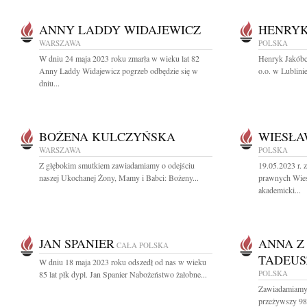
ANNY LADDY WIDAJEWICZ
HENRYK
WARSZAWA
POLSKA
W dniu 24 maja 2023 roku zmarła w wieku lat 82
Henryk Jakóbcz
Anny Laddy Widajewicz pogrzeb odbędzie się w
o.o. w Lublini
dniu...
BOŻENA KULCZYŃSKA
WIESŁA
WARSZAWA
POLSKA
Z głębokim smutkiem zawiadamiamy o odejściu
19.05.2023 r. 
naszej Ukochanej Żony, Mamy i Babci: Bożeny...
prawnych Wie
akademicki...
JAN SPANIER
ANNA Z
CAŁA POLSKA
TADEU
W dniu 18 maja 2023 roku odszedł od nas w wieku
POLSKA
85 lat płk dypl. Jan Spanier Nabożeństwo żałobne...
Zawiadamiamy,
przeżywszy 98 