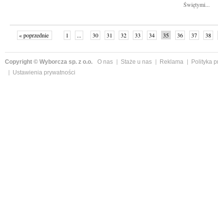
Świętymi...
« poprzednie
1
...
30
31
32
33
34
35
36
37
38
»
Copyright © Wyborcza sp. z o.o.
O nas
Staże u nas
Reklama
Polityka 
Ustawienia prywatności