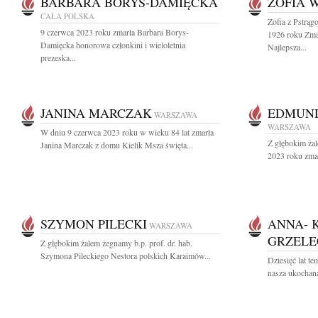
BARBARA BORYS-DAMIĘCKA
ZOFIA 
CAŁA POLSKA
Zofia z Pstrą
9 czerwca 2023 roku zmarła Barbara Borys-
1926 roku Zma
Damięcka honorowa członkini i wieloletnia
Najlepsza...
prezeska...
JANINA MARCZAK
EDMUND
WARSZAWA
WARSZAWA
W dniu 9 czerwca 2023 roku w wieku 84 lat zmarła
Z głębokim ża
Janina Marczak z domu Kielik Msza święta...
2023 roku zma
SZYMON PILECKI
ANNA- 
WARSZAWA
GRZEL
Z głębokim żalem żegnamy b.p. prof. dr. hab.
Szymona Pileckiego Nestora polskich Karaimów...
Dziesięć lat t
nasza ukochana