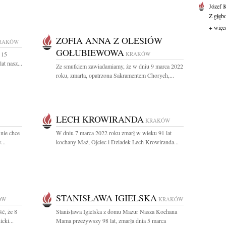
Józef 
Z głęb
+ więc
ZOFIA ANNA Z OLESIÓW
RAKÓW
GOŁUBIEWOWA
 15
KRAKÓW
at nasz...
Ze smutkiem zawiadamiamy, że w dniu 9 marca 2022
roku, zmarła, opatrzona Sakramentem Chorych,...
LECH KROWIRANDA
KRAKÓW
 nie chce
W dniu 7 marca 2022 roku zmarł w wieku 91 lat
...
kochany Maż, Ojciec i Dziadek Lech Krowiranda...
STANISŁAWA IGIELSKA
ÓW
KRAKÓW
ć, że 8
Stanisława Igielska z domu Mazur Nasza Kochana
cki...
Mama przeżywszy 98 lat, zmarła dnia 5 marca