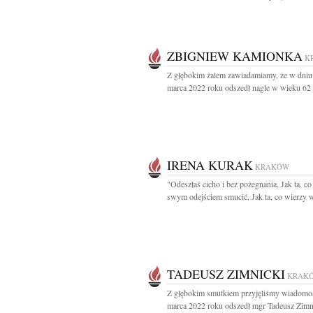
ZBIGNIEW KAMIONKA
K
Z głębokim żalem zawiadamiamy, że w dniu
marca 2022 roku odszedł nagle w wieku 62 l
IRENA KURAK
KRAKÓW
"Odeszłaś cicho i bez pożegnania, Jak ta, co
swym odejściem smucić, Jak ta, co wierzy w
TADEUSZ ZIMNICKI
KRAK
Z głębokim smutkiem przyjęliśmy wiadomoś
marca 2022 roku odszedł mgr Tadeusz Zimni