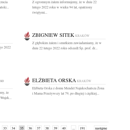
czucia
Z ogromnym żalem informujemy, że w dniu 22
ński...
lutego 2022 roku w wieku 94 lat, opatrzony
świętymi...
ZBIGNIEW SITEK
KRAKÓW
Z głębokim żalem i smutkiem zawiadamiamy, że w
ego 2022
dniu 22 lutego 2022 roku odszedł Śp. prof. dr...
ELŻBIETA ORSKA
 80
KRAKÓW
Elżbieta Orska z domu Mendel Najukochańsza Żona
my, że
i Mama Przeżywszy lat 79, po długiej i ciężkiej...
 Wujek...
33
34
35
36
37
38
39
40
...
191
następne