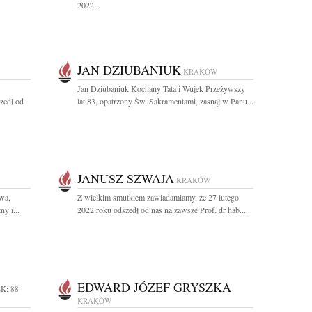
2022...
JAN DZIUBANIUK
KRAKÓW
Jan Dziubaniuk Kochany Tata i Wujek Przeżywszy
szedł od
lat 83, opatrzony Św. Sakramentami, zasnął w Panu...
JANUSZ SZWAJA
KRAKÓW
wa,
Z wielkim smutkiem zawiadamiamy, że 27 lutego
y i...
2022 roku odszedł od nas na zawsze Prof. dr hab....
EDWARD JÓZEF GRYSZKA
K: 88
KRAKÓW