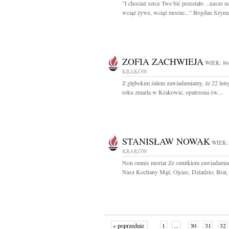
"I chociaż serce Twe bić przestało ...nasze u
wciąż żywe, wciąż mocne..." Bogdan Szyma
ZOFIA ZACHWIEJA
WIEK: 86
KRAKÓW
Z głębokim żalem zawiadamiamy, że 22 lut
roku zmarła w Krakowie, opatrzona św....
STANISŁAW NOWAK
WIEK:
KRAKÓW
Non omnis moriar Ze smutkiem zawiadamia
Nasz Kochany Mąż, Ojciec, Dziadzio, Brat,
« poprzednie
1
...
30
31
32