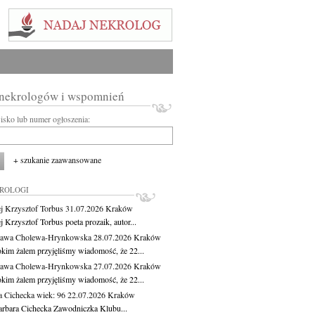
 nekrologów i wspomnień
wisko lub numer ogłoszenia:
+ szukanie zaawansowane
KROLOGI
j Krzysztof Torbus
31.07.2026
Kraków
 Krzysztof Torbus poeta prozaik, autor...
ława Cholewa-Hrynkowska
28.07.2026
Kraków
okim żalem przyjęliśmy wiadomość, że 22...
ława Cholewa-Hrynkowska
27.07.2026
Kraków
okim żalem przyjęliśmy wiadomość, że 22...
a Cichecka
wiek: 96
22.07.2026
Kraków
rbara Cichecka Zawodniczka Klubu...