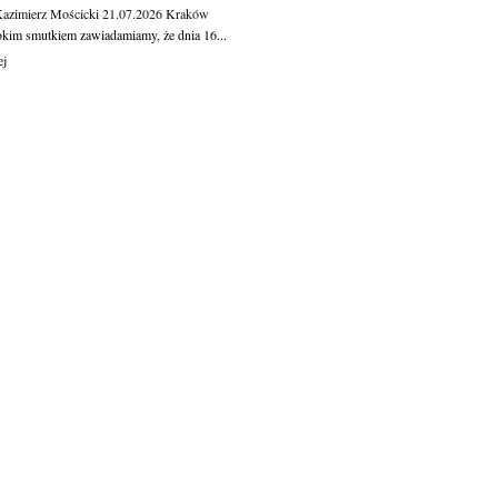
Kazimierz Mościcki
21.07.2026
Kraków
okim smutkiem zawiadamiamy, że dnia 16...
ej