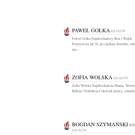
PAWEŁ GOŁKA
KRAKÓW
Paweł Golka Najukochańszy Brat i Wujek
Przeżywszy lat 70, po ciężkiej chorobie, od
nas...
ZOFIA WOLSKA
KRAKÓW
Zofia Wolska Najukochańsza Mama, Teścio
Babcia i Prababcia Człowiek prawy, szlachetn
BOGDAN SZYMAŃSKI
WIE
KRAKÓW