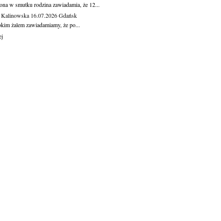
ona w smutku rodzina zawiadamia, że 12...
 Kalinowska
16.07.2026
Gdańsk
okim żalem zawiadamiamy, że po...
ej