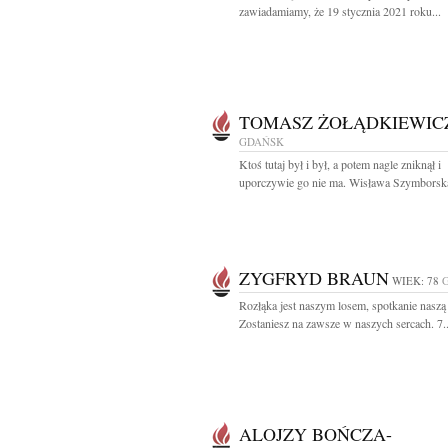
zawiadamiamy, że 19 stycznia 2021 roku...
TOMASZ ŻOŁĄDKIEWIC
GDAŃSK
Ktoś tutaj był i był, a potem nagle zniknął i
uporczywie go nie ma. Wisława Szymborska
ZYGFRYD BRAUN
WIEK: 78
Rozłąka jest naszym losem, spotkanie naszą 
Zostaniesz na zawsze w naszych sercach. 7..
ALOJZY BOŃCZA-