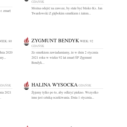
GDAŃSK
Można odejść na zawsze, by stale być blisko Ks. Jan
r. zmarł
Twardowski Z głębokim smutkiem i żalem...
ZYGMUNT BENDYK
WIEK: 80
WIEK: 92
GDAŃSK
dnia 2020
Ze smutkiem zawiadamiamy, że w dniu 2 stycznia
ny...
2021 roku w wieku 92 lat zmarł ŚP Zygmunt
Bendyk...
HALINA WYSOCKA
GDAŃSK
GDAŃSK
nia 2021
Żyjemy tylko po to, aby odkryć piekno. Wszystko
.
inne jest sztuką oczekiwania. Dnia 1 stycznia...