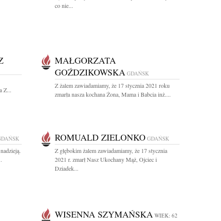
co nie...
Z
MAŁGORZATA
GOŹDZIKOWSKA
GDAŃSK
Z żalem zawiadamiamy, że 17 stycznia 2021 roku
 Z...
zmarła nasza kochana Żona, Mama i Babcia inż....
ROMUALD ZIELONKO
GDAŃSK
GDAŃSK
nadzieją.
Z głębokim żalem zawiadamiamy, że 17 stycznia
.
2021 r. zmarł Nasz Ukochany Mąż, Ojciec i
Dziadek...
WISENNA SZYMAŃSKA
WIEK: 62