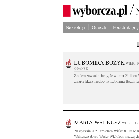
Nekrologi
Odeszli
Poradnik po
LUBOMIRA BOŻYK
WIEK: 1
GDAŃSK
Z żalem zawiadamiamy, że w dniu 25 lipca 2
zmarła lekarz medycyny Lubomira Bożyk lat
MARIA WALKUSZ
WIEK: 81
20 stycznia 2021 zmarła w wieku 81 lat Mar
Walkusz z domu Weder Wieloletni nauczycie