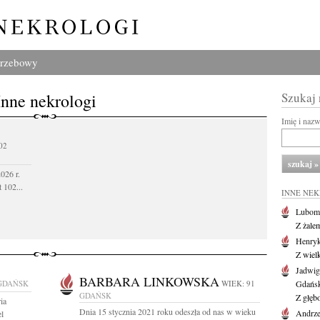
grzebowy
Inne nekrologi
Szukaj
Imię i naz
02
026 r.
 102...
INNE NE
Lubom
Z żale
Henryk
Z wiel
Jadwig
BARBARA LINKOWSKA
GDAŃSK
WIEK: 91
Gdańs
GDAŃSK
Z głęb
ia
Dnia 15 stycznia 2021 roku odeszła od nas w wieku
Andrze
l