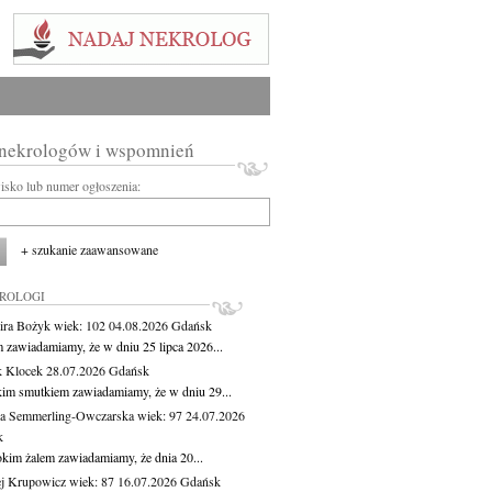
 nekrologów i wspomnień
wisko lub numer ogłoszenia:
+ szukanie zaawansowane
KROLOGI
ira Bożyk
wiek: 102
04.08.2026
Gdańsk
m zawiadamiamy, że w dniu 25 lipca 2026...
 Klocek
28.07.2026
Gdańsk
kim smutkiem zawiadamiamy, że w dniu 29...
a Semmerling-Owczarska
wiek: 97
24.07.2026
k
okim żalem zawiadamiamy, że dnia 20...
j Krupowicz
wiek: 87
16.07.2026
Gdańsk