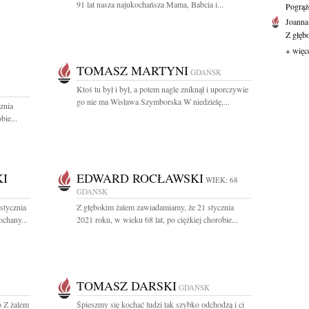
91 lat nasza najukochańsza Mama, Babcia i...
Pogrąż
Joanna
Z głęb
+ więc
TOMASZ MARTYNI
GDAŃSK
Ktoś tu był i był, a potem nagle zniknął i uporczywie
go nie ma Wisława Szymborska W niedzielę,...
znia
bie...
I
EDWARD ROCŁAWSKI
WIEK: 68
GDAŃSK
stycznia
Z głębokim żalem zawiadamiamy, że 21 stycznia
ochany...
2021 roku, w wieku 68 lat, po ciężkiej chorobie...
TOMASZ DARSKI
GDAŃSK
o Z żalem
Śpiesz­my się ko­chać lu­dzi tak szyb­ko od­cho­dzą i ci