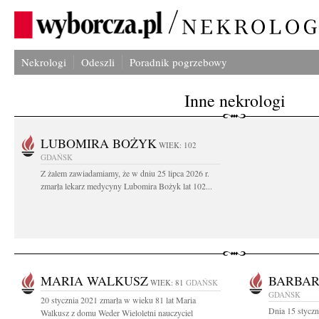
Nekrologi
Odeszli
Poradnik pogrzebowy
Inne nekrologi
LUBOMIRA BOŻYK
WIEK: 102
GDAŃSK
Z żalem zawiadamiamy, że w dniu 25 lipca 2026 r.
zmarła lekarz medycyny Lubomira Bożyk lat 102...
MARIA WALKUSZ
BARBAR
WIEK: 81
GDAŃSK
GDAŃSK
20 stycznia 2021 zmarła w wieku 81 lat Maria
Dnia 15 styczn
Walkusz z domu Weder Wieloletni nauczyciel