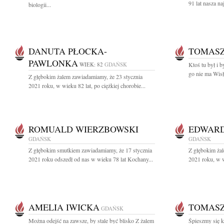
91 lat nasza n
biologii...
DANUTA PŁOCKA-
TOMASZ
PAWLONKA
WIEK: 82
GDAŃSK
Ktoś tu był i b
go nie ma Wisł
Z głębokim żalem zawiadamiamy, że 23 stycznia
2021 roku, w wieku 82 lat, po ciężkiej chorobie...
ROMUALD WIERZBOWSKI
EDWARD
GDAŃSK
GDAŃSK
Z głębokim smutkiem zawiadamiamy, że 17 stycznia
Z głębokim żal
2021 roku odszedł od nas w wieku 78 lat Kochany...
2021 roku, w wi
AMELIA IWICKA
TOMASZ
GDAŃSK
Można odejść na zawsze, by stale być blisko Z żalem
Śpiesz­my się ko