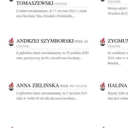
TOMASZEWSKI
GDAŃSK
GDAŃSK
Można odejść n
Z żalem zawiadamiamy, że 17 stycznia 2021 r. zmarł
Twardowski Z 
nasz Kochany Tata, Dziadek i Pradziadek,...
ANDRZEJ SZYMBORSKI
ZYGMU
WIEK: 80
GDAŃSK
GDAŃSK
Z głębokim żalem zawiadamiamy, że 29 grudnia 2020
Ze smutkiem z
roku, przeżywszy lat 80, odszedł nasz kochany...
2021 roku w w
Bendyk...
ANNA ZIELIŃSKA
HALINA
WIEK: 96
GDAŃSK
Z głębokim żalem zawiadamiamy, że 5 stycznia 2021
Żyjemy tylko p
roku w wieku 96 lat odeszła nasza kochana...
inne jest sztuk