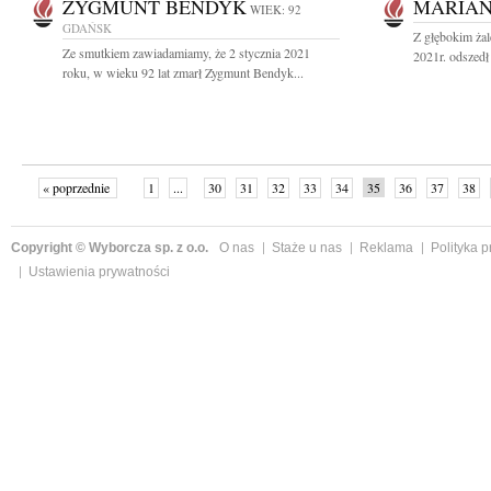
ZYGMUNT BENDYK
MARIAN
WIEK: 92
GDAŃSK
Z głębokim żal
Ze smutkiem zawiadamiamy, że 2 stycznia 2021
2021r. odszedł
roku, w wieku 92 lat zmarł Zygmunt Bendyk...
« poprzednie
1
...
30
31
32
33
34
35
36
37
38
»
Copyright © Wyborcza sp. z o.o.
O nas
Staże u nas
Reklama
Polityka 
Ustawienia prywatności