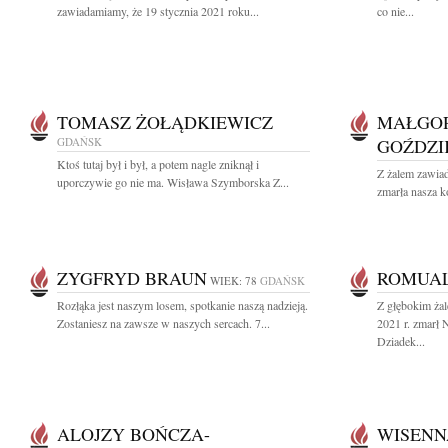
zawiadamiamy, że 19 stycznia 2021 roku...
co nie...
TOMASZ ŻOŁĄDKIEWICZ
MAŁGO
GDAŃSK
GOŹDZ
Ktoś tutaj był i był, a potem nagle zniknął i
Z żalem zawiad
uporczywie go nie ma. Wisława Szymborska Z...
zmarła nasza k
ZYGFRYD BRAUN
ROMUAL
WIEK: 78
GDAŃSK
Rozłąka jest naszym losem, spotkanie naszą nadzieją.
Z głębokim żal
Zostaniesz na zawsze w naszych sercach. 7...
2021 r. zmarł 
Dziadek...
ALOJZY BOŃCZA-
WISENN