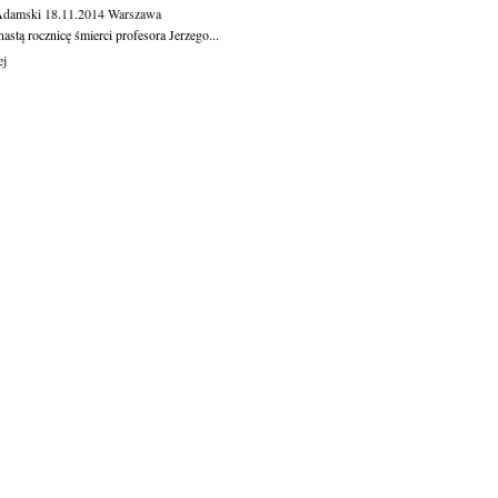
Adamski
18.11.2014
Warszawa
astą rocznicę śmierci profesora Jerzego...
ej