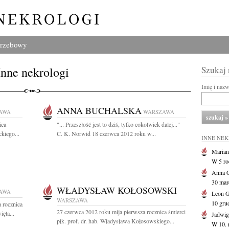
grzebowy
Inne nekrologi
Szukaj
Imię i naz
ANNA BUCHALSKA
AWA
WARSZAWA
ica
"... Przeszłość jest to dziś, tylko cokolwiek dalej..."
kiego...
C. K. Norwid 18 czerwca 2012 roku w...
INNE NE
Marian
W 5 r
Anna 
30 marc
WŁADYSŁAW KOŁOSOWSKI
AWA
Leon 
WARSZAWA
10 gru
 rocznica
27 czerwca 2012 roku mija pierwsza rocznica śmierci
ęta...
Jadwig
płk. prof. dr. hab. Władysława Kołosowskiego...
W 10. 