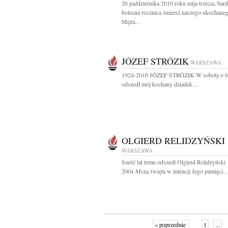
26 października 2010 roku mija trzecia, bar
bolesna rocznica śmierci naszego ukochane
Męża...
JÓZEF STRÓZIK
WARSZAWA
1924-2010 JÓZEF STRÓZIK W sobotę o 6
odszedł mój kochany dziadek....
OLGIERD RELIDZYŃSKI
WARSZAWA
Sześć lat temu odszedł Olgierd Relidzyński
2004 Msza święta w intencji Jego pamięci...
« poprzednie
1
...