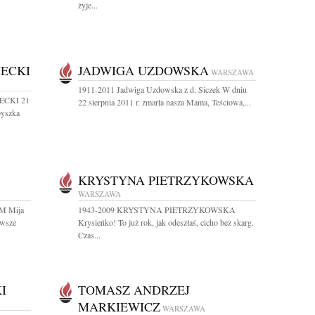
żyje...
IECKI
JADWIGA UZDOWSKA
WARSZAWA
1911-2011 Jadwiga Uzdowska z d. Siczek W dniu
ECKI 21
22 sierpnia 2011 r. zmarła nasza Mama, Teściowa,...
byszka
KRYSTYNA PIETRZYKOWSKA
WARSZAWA
M Mija
1943-2009 KRYSTYNA PIETRZYKOWSKA
awsze
Krysieńko! To już rok, jak odeszłaś, cicho bez skarg.
Czas...
I
TOMASZ ANDRZEJ
MARKIEWICZ
WARSZAWA