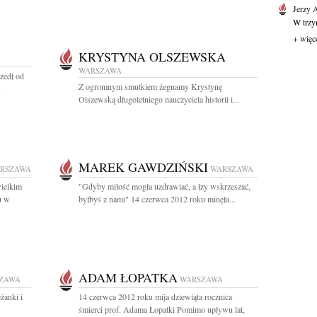
Jerzy 
W trzyn
+ więc
KRYSTYNA OLSZEWSKA
WARSZAWA
zedł od
Z ogromnym smutkiem żegnamy Krystynę
.
Olszewską długoletniego nauczyciela historii i...
MAREK GAWDZIŃSKI
RSZAWA
WARSZAWA
ielkim
"Gdyby miłość mogła uzdrawiać, a łzy wskrzeszać,
u w
byłbyś z nami" 14 czerwca 2012 roku minęła...
ADAM ŁOPATKA
ZAWA
WARSZAWA
żanki i
14 czerwca 2012 roku mija dziewiąta rocznica
śmierci prof. Adama Łopatki Pomimo upływu lat,