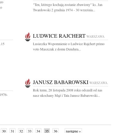
dzo
"Ten, którego kochają zostanie zbawiony" ks. Jan
go
Twardowski 2 grudnia 1974 - 30 września...
LUDWICE RAJCHERT
WARSZAWA
.15
Lusieczka Wspomnienie o Ludwice Rajchert primo
voto Maszczak z domu Dendura...
JANUSZ BABAROWSKI
WARSZAWA
Rok temu, 28 listopada 2008 roku odszedł od nas
 1976-
nasz ukochany Mąż i Tata Janusz Babarowski...
30
31
32
33
34
35
36
następne »