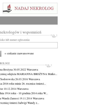
 nekrologów i wspomnień
wisko lub numer ogłoszenia:
+ szukanie zaawansowane
KROLOGI
na Brożyna
30.05.2022
Warszawa
ocznicę odejścia MARIANNA BROŻYNA Matko...
Chodorowska
26.03.2016
Warszawa
a 2016 roku minie 26. rocznica śmierci...
Guz
10.12.2014
Warszawa
dnia 1914 roku - 10 grudnia 2014 roku W...
a Wanda Zanussi
19.11.2014
Warszawa
rocznicę śmierci Jadwigi Wandy z...