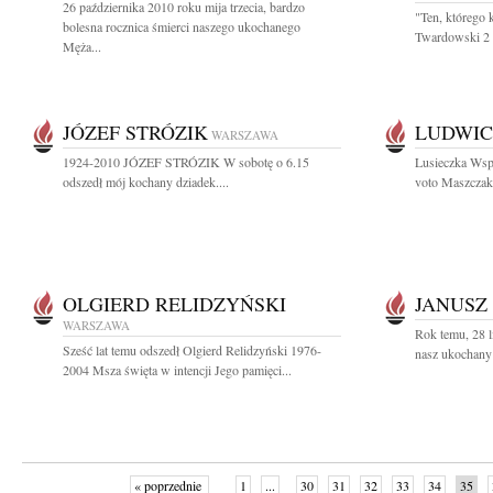
26 października 2010 roku mija trzecia, bardzo
"Ten, którego 
bolesna rocznica śmierci naszego ukochanego
Twardowski 2 g
Męża...
JÓZEF STRÓZIK
LUDWIC
WARSZAWA
1924-2010 JÓZEF STRÓZIK W sobotę o 6.15
Lusieczka Wsp
odszedł mój kochany dziadek....
voto Maszczak
OLGIERD RELIDZYŃSKI
JANUSZ
WARSZAWA
Rok temu, 28 l
Sześć lat temu odszedł Olgierd Relidzyński 1976-
nasz ukochany 
2004 Msza święta w intencji Jego pamięci...
« poprzednie
1
...
30
31
32
33
34
35