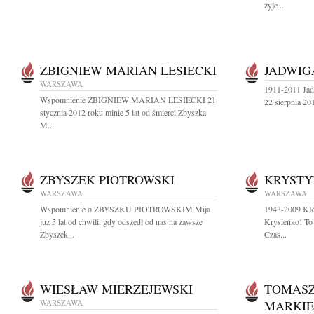
żyje...
ZBIGNIEW MARIAN LESIECKI
JADWIG
WARSZAWA
1911-2011 Jad
Wspomnienie ZBIGNIEW MARIAN LESIECKI 21
22 sierpnia 20
stycznia 2012 roku minie 5 lat od śmierci Zbyszka
M....
ZBYSZEK PIOTROWSKI
KRYSTY
WARSZAWA
WARSZAWA
Wspomnienie o ZBYSZKU PIOTROWSKIM Mija
1943-2009 
już 5 lat od chwili, gdy odszedł od nas na zawsze
Krysieńko! To j
Zbyszek...
Czas...
WIESŁAW MIERZEJEWSKI
TOMASZ
WARSZAWA
MARKIE