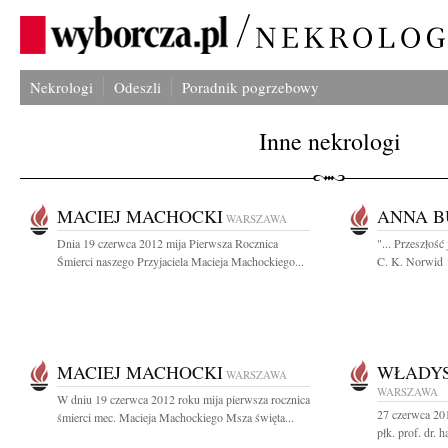
Nekrologi
Odeszli
Poradnik pogrzebowy
Inne nekrologi
MACIEJ MACHOCKI
ANNA 
WARSZAWA
Dnia 19 czerwca 2012 mija Pierwsza Rocznica
"... Przeszłość 
Śmierci naszego Przyjaciela Macieja Machockiego...
C. K. Norwid 
MACIEJ MACHOCKI
WŁADYS
WARSZAWA
WARSZAWA
W dniu 19 czerwca 2012 roku mija pierwsza rocznica
27 czerwca 201
śmierci mec. Macieja Machockiego Msza święta...
płk. prof. dr.