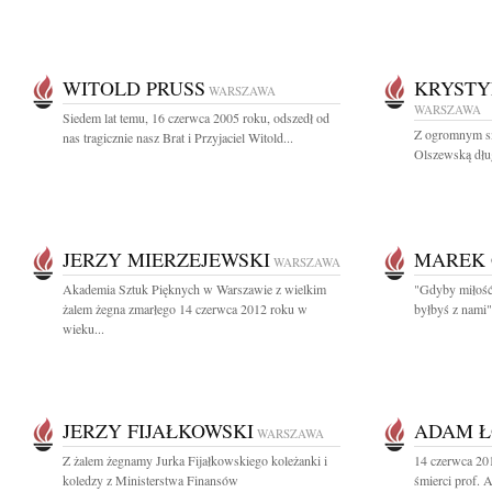
WITOLD PRUSS
KRYSTY
WARSZAWA
WARSZAWA
Siedem lat temu, 16 czerwca 2005 roku, odszedł od
Z ogromnym s
nas tragicznie nasz Brat i Przyjaciel Witold...
Olszewską długo
JERZY MIERZEJEWSKI
MAREK 
WARSZAWA
Akademia Sztuk Pięknych w Warszawie z wielkim
"Gdyby miłość 
żalem żegna zmarłego 14 czerwca 2012 roku w
byłbyś z nami"
wieku...
JERZY FIJAŁKOWSKI
ADAM Ł
WARSZAWA
Z żalem żegnamy Jurka Fijałkowskiego koleżanki i
14 czerwca 201
koledzy z Ministerstwa Finansów
śmierci prof.