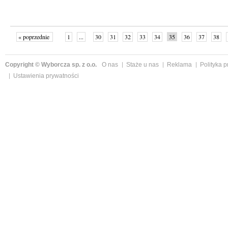
« poprzednie
1
...
30
31
32
33
34
35
36
37
38
»
Copyright © Wyborcza sp. z o.o.
O nas
Staże u nas
Reklama
Polityka 
Ustawienia prywatności