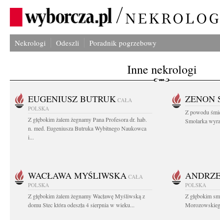
Nekrologi
Odeszli
Poradnik pogrzebowy
Inne nekrologi
EUGENIUSZ BUTRUK
ZENON 
CAŁA
POLSKA
Z powodu śmie
Z głębokim żalem żegnamy Pana Profesora dr. hab.
Smolarka wyraz
n. med. Eugeniusza Butruka Wybitnego Naukowca
i...
WACŁAWA MYŚLIWSKA
ANDRZE
CAŁA
POLSKA
POLSKA
Z głębokim żalem żegnamy Wacławę Myśliwską z
Z głębokim sm
domu Stec która odeszła 4 sierpnia w wieku...
Morozowskiego 