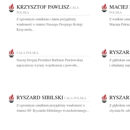
KRZYSZTOF PAWLISZ
MACIEJ
CAŁA
POLSKA
POLSKA
Z ogromnym smutkiem i żalem przyjęliśmy
Z wielkim smu
wiadomość o śmierci Naszego Drogiego Kolegi
Macieja Petruc
Krzysztofa...
RYSZARD
CAŁA POLSKA
Naszej Drogiej Prorektor Barbarze Pawłowskiej
Z głębokim sm
najszczersze wyrazy współczucia z powodu...
i składamy naj
RYSZARD SIBILSKI
RYSZARD
CAŁA POLSKA
Z ogromnym smutkiem przyjęliśmy wiadomość o
Z głębokim sm
śmierci ŚP. Ryszarda Sibilskiego wszechstronnego...
stycznia br. od