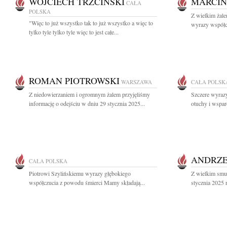
WOJCIECH TRZCIŃSKI
MARCIN
CAŁA
POLSKA
Z wielkim żal
"Więc to już wszystko tak to już wszystko a więc to
wyrazy współcz
tylko tyle tylko tyle więc to jest całe...
ROMAN PIOTROWSKI
WARSZAWA
CAŁA POLSK
Z niedowierzaniem i ogromnym żalem przyjęliśmy
Szczere wyrazy
informację o odejściu w dniu 29 stycznia 2025...
otuchy i wspar
ANDRZE
CAŁA POLSKA
Piotrowi Szylińskiemu wyrazy głębokiego
Z wielkim smu
współczucia z powodu śmierci Mamy składają...
stycznia 2025 r