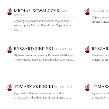
MICHAŁ KOWALCZYK
CAŁA
CAŁA POLSK
POLSKA
Najszczersze w
Żegnamy z głębokim smutkiem naszego dobrego
drogiej Koleża
kolegę z pracy Michała Kowalczyka Zapamiętamy
go...
RYSZARD SIBILSKI
RYSZARD
CAŁA POLSKA
Głęboko zasmuceni żegnamy Ryszarda Sibilskiego
Z ogromnym sm
byłego Prezesa Endemol Shine Polska. Człowieka...
śmierci naszego
TOMASZ SKIRECKI
TOMASZ
CAŁA POLSKA
Z głębokim żalem zawiadamiamy, że w dniu
Z głębokim ża
21.01.2025 r. odszedł od nas dr hab. n. med. n. o...
21.01.2025 r. o