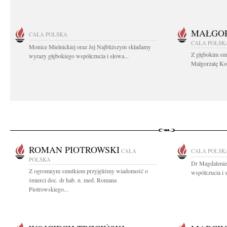
MAŁGOR
CAŁA POLSKA
CAŁA POLSK
Monice Mielnickiej oraz Jej Najbliższym składamy
Z głębokim sm
wyrazy głębokiego współczucia i słowa...
Małgorzatę Koś
ROMAN PIOTROWSKI
CAŁA
CAŁA POLSK
POLSKA
Dr Magdalenie
Z ogromnym smutkiem przyjęliśmy wiadomość o
współczucia i 
śmierci doc. dr hab. n. med. Romana
Piotrowskiego...