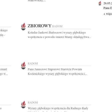
Makowskiej....
26.05
Panu D
+ więc
ZBIOROWY
RADOM
okiego
Koledze Jankowi Bartoszowi wyrazy głębokiego
ą...
współczucia z powodu śmierci Mamy składają Ewa...
RADOM
 zmarł
Panu Januszowi Stąporowi Staroście Powiatu
go w...
Kozienickiego wyrazy głębokiego współczucia i...
RADOM
do
Wyrazy głębokiego współczucia dla Radnego Rady