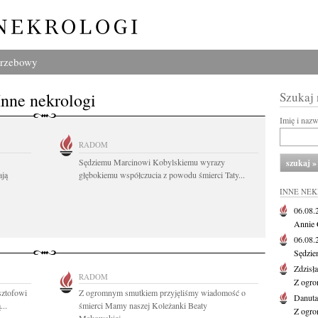
grzebowy
Inne nekrologi
Szukaj
Imię i naz
RADOM
Sędziemu Marcinowi Kobylskiemu wyrazy
ają
głębokiemu współczucia z powodu śmierci Taty...
INNE NE
06.08
Annie 
06.08
Sędzie
Zdzisł
RADOM
Z ogro
sztofowi
Z ogromnym smutkiem przyjęliśmy wiadomość o
Danut
...
śmierci Mamy naszej Koleżanki Beaty
Z ogro