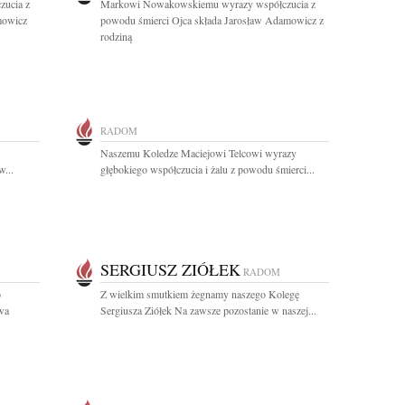
ucia z
Markowi Nowakowskiemu wyrazy współczucia z
mowicz
powodu śmierci Ojca składa Jarosław Adamowicz z
rodziną
RADOM
Naszemu Koledze Maciejowi Telcowi wyrazy
w...
głębokiego współczucia i żalu z powodu śmierci...
SERGIUSZ ZIÓŁEK
RADOM
o
Z wielkim smutkiem żegnamy naszego Kolegę
wa
Sergiusza Ziółek Na zawsze pozostanie w naszej...