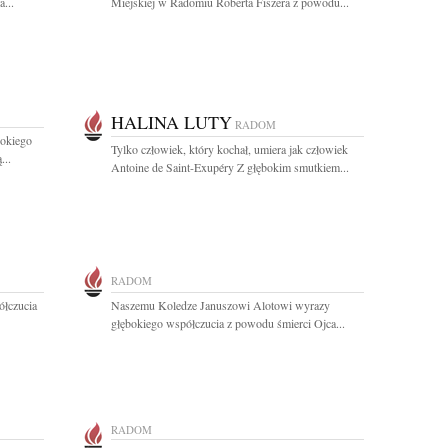
...
Miejskiej w Radomiu Roberta Fiszera z powodu...
HALINA LUTY
RADOM
bokiego
Tylko człowiek, który kochał, umiera jak człowiek
...
Antoine de Saint-Exupéry Z głębokim smutkiem...
RADOM
łczucia
Naszemu Koledze Januszowi Alotowi wyrazy
głębokiego współczucia z powodu śmierci Ojca...
RADOM