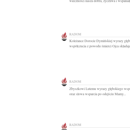
wieczności nasza dobra, życzliwa i wspaniała
RADOM
Koleżance Dorocie Dymińskiej wyrazy głę
współczucia z powodu śmierci Ojca składają
RADOM
Zbyszkowi Lutemu wyrazy głębokiego wspó
oraz słowa wsparcia po odejściu Mamy...
RADOM