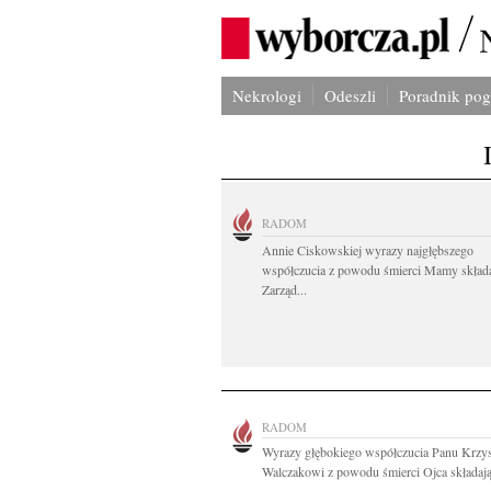
Nekrologi
Odeszli
Poradnik po
RADOM
Annie Ciskowskiej wyrazy najgłębszego
współczucia z powodu śmierci Mamy skład
Zarząd...
RADOM
Wyrazy głębokiego współczucia Panu Krzy
Walczakowi z powodu śmierci Ojca składają