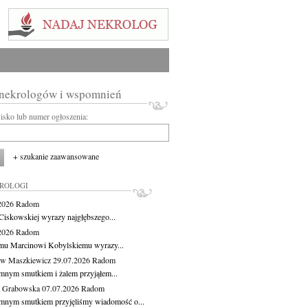
 nekrologów i wspomnień
wisko lub numer ogłoszenia:
+ szukanie zaawansowane
KROLOGI
.2026
Radom
Ciskowskiej wyrazy najgłębszego...
.2026
Radom
mu Marcinowi Kobylskiemu wyrazy...
aw Maszkiewicz
29.07.2026
Radom
mnym smutkiem i żalem przyjąłem...
a Grabowska
07.07.2026
Radom
mnym smutkiem przyjęliśmy wiadomość o...