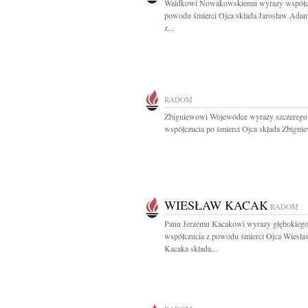
Waldkowi Nowakowskiemu wyrazy współcz
powodu śmierci Ojca składa Jarosław Ada
z...
RADOM
Zbigniewowi Wojewódce wyrazy szczerego
współczucia po śmierci Ojca składa Zbignie
WIESŁAW KACAK
RADOM
Panu Jerzemu Kacakowi wyrazy głębokieg
współczucia z powodu śmierci Ojca Wiesła
Kacaka składa...