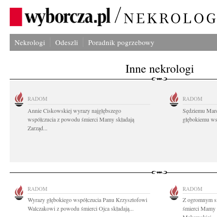
Nekrologi
Odeszli
Poradnik pogrzebowy
Inne nekrologi
RADOM
RADOM
Annie Ciskowskiej wyrazy najgłębszego
Sędziemu Mar
współczucia z powodu śmierci Mamy składają
głębokiemu wsp
Zarząd...
RADOM
RADOM
Wyrazy głębokiego współczucia Panu Krzysztofowi
Z ogromnym s
Walczakowi z powodu śmierci Ojca składają...
śmierci Mamy 