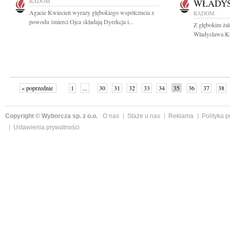
RADOM
WŁADY
Agacie Kwiecień wyrazy głębokiego współczucia z
RADOM
powodu śmierci Ojca składają Dyrekcja i...
Z głębokim ża
Władysława Kr
« poprzednie
1
...
30
31
32
33
34
35
36
37
38
»
Copyright © Wyborcza sp. z o.o.
O nas
Staże u nas
Reklama
Polityka 
Ustawienia prywatności