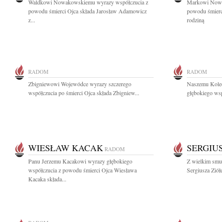
Waldkowi Nowakowskiemu wyrazy współczucia z
Markowi Nowa
powodu śmierci Ojca składa Jarosław Adamowicz
powodu śmierc
z...
rodziną
RADOM
RADOM
Zbigniewowi Wojewódce wyrazy szczerego
Naszemu Koled
współczucia po śmierci Ojca składa Zbigniew...
głębokiego wsp
WIESŁAW KACAK
SERGIU
RADOM
Panu Jerzemu Kacakowi wyrazy głębokiego
Z wielkim smu
współczucia z powodu śmierci Ojca Wiesława
Sergiusza Ziół
Kacaka składa...