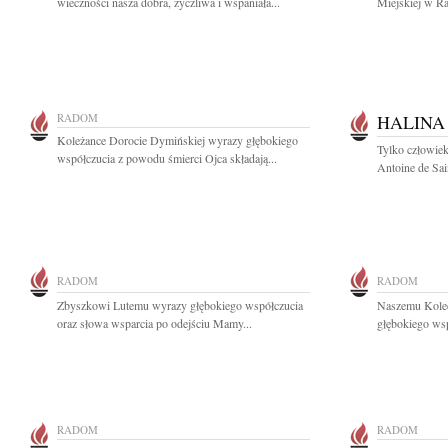
wieczności nasza dobra, życzliwa i wspaniała...
Miejskiej w Ra
RADOM
HALINA
Koleżance Dorocie Dymińskiej wyrazy głębokiego
Tylko człowiek
współczucia z powodu śmierci Ojca składają...
Antoine de Sai
RADOM
RADOM
Zbyszkowi Lutemu wyrazy głębokiego współczucia
Naszemu Kole
oraz słowa wsparcia po odejściu Mamy...
głębokiego wsp
RADOM
RADOM