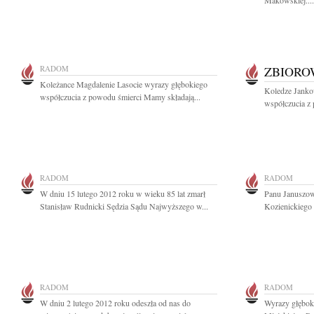
Makowskiej....
RADOM
ZBIOR
Koleżance Magdalenie Lasocie wyrazy głębokiego
Koledze Janko
współczucia z powodu śmierci Mamy składają...
współczucia z
RADOM
RADOM
W dniu 15 lutego 2012 roku w wieku 85 lat zmarł
Panu Januszow
Stanisław Rudnicki Sędzia Sądu Najwyższego w...
Kozienickiego 
RADOM
RADOM
W dniu 2 lutego 2012 roku odeszła od nas do
Wyrazy głębok