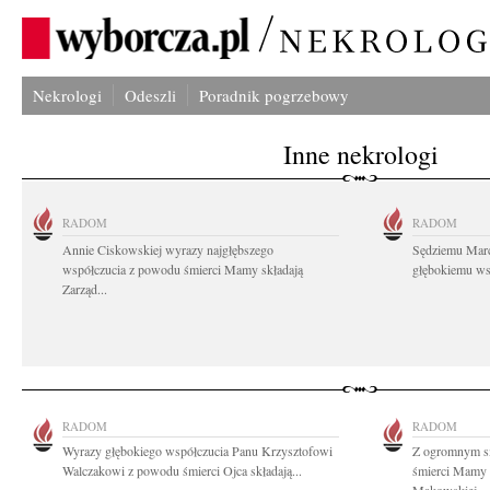
Nekrologi
Odeszli
Poradnik pogrzebowy
Inne nekrologi
RADOM
RADOM
Annie Ciskowskiej wyrazy najgłębszego
Sędziemu Mar
współczucia z powodu śmierci Mamy składają
głębokiemu wsp
Zarząd...
RADOM
RADOM
Wyrazy głębokiego współczucia Panu Krzysztofowi
Z ogromnym s
Walczakowi z powodu śmierci Ojca składają...
śmierci Mamy 