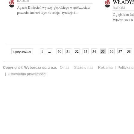
RADOM
WŁADY
Agacie Kwiecień wyrazy głębokiego współczucia z
RADOM
powodu śmierci Ojca składają Dyrekcja i...
Z głębokim ża
Władysława Kr
« poprzednie
1
...
30
31
32
33
34
35
36
37
38
»
Copyright © Wyborcza sp. z o.o.
O nas
Staże u nas
Reklama
Polityka 
Ustawienia prywatności