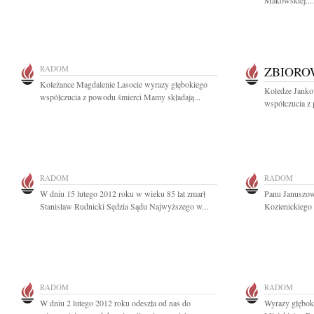
Makowskiej....
RADOM
ZBIOR
Koleżance Magdalenie Lasocie wyrazy głębokiego
Koledze Janko
współczucia z powodu śmierci Mamy składają...
współczucia z
RADOM
RADOM
W dniu 15 lutego 2012 roku w wieku 85 lat zmarł
Panu Januszow
Stanisław Rudnicki Sędzia Sądu Najwyższego w...
Kozienickiego 
RADOM
RADOM
W dniu 2 lutego 2012 roku odeszła od nas do
Wyrazy głębok