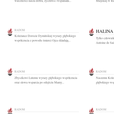
wieczności nasza dobra, życzliwa i wspaniała...
Miejskiej w Ra
RADOM
HALINA
Koleżance Dorocie Dymińskiej wyrazy głębokiego
Tylko człowiek
współczucia z powodu śmierci Ojca składają...
Antoine de Sai
RADOM
RADOM
Zbyszkowi Lutemu wyrazy głębokiego współczucia
Naszemu Kole
oraz słowa wsparcia po odejściu Mamy...
głębokiego wsp
RADOM
RADOM