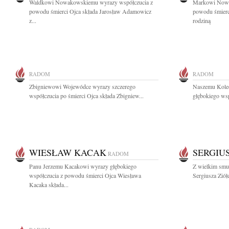
Waldkowi Nowakowskiemu wyrazy współczucia z
Markowi Nowa
powodu śmierci Ojca składa Jarosław Adamowicz
powodu śmierc
z...
rodziną
RADOM
RADOM
Zbigniewowi Wojewódce wyrazy szczerego
Naszemu Koled
współczucia po śmierci Ojca składa Zbigniew...
głębokiego wsp
WIESŁAW KACAK
SERGIU
RADOM
Panu Jerzemu Kacakowi wyrazy głębokiego
Z wielkim smu
współczucia z powodu śmierci Ojca Wiesława
Sergiusza Ziół
Kacaka składa...