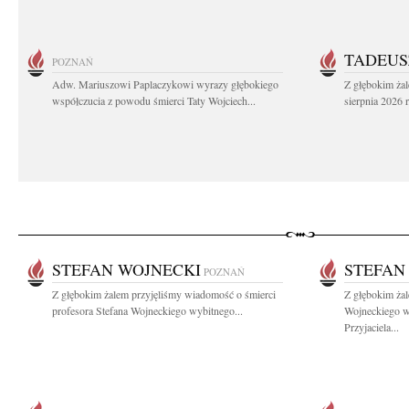
TADEUS
POZNAŃ
Adw. Mariuszowi Paplaczykowi wyrazy głębokiego
Z głębokim ża
współczucia z powodu śmierci Taty Wojciech...
sierpnia 2026 r
STEFAN WOJNECKI
STEFAN
POZNAŃ
Z głębokim żalem przyjęliśmy wiadomość o śmierci
Z głębokim ża
profesora Stefana Wojneckiego wybitnego...
Wojneckiego w
Przyjaciela...