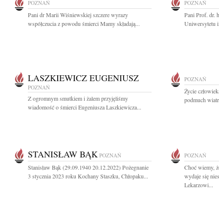
POZNAŃ
POZNAŃ
Pani dr Marii Wiśniewskiej szczere wyrazy
Pani Prof. dr.
współczucia z powodu śmierci Mamy składają...
Uniwersytetu 
LASZKIEWICZ EUGENIUSZ
POZNAŃ
POZNAŃ
Życie człowiek
Z ogromnym smutkiem i żalem przyjęliśmy
podmuch wiatr
wiadomość o śmierci Eugeniusza Laszkiewicza...
STANISŁAW BĄK
POZNAŃ
POZNAŃ
Stanisław Bąk (29.09.1940 20.12.2022) Pożegnanie
Choć wiemy, że
3 stycznia 2023 roku Kochany Staszku, Chłopaku...
wydaje się ni
Lekarzowi...