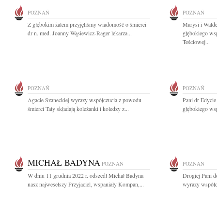
POZNAŃ
POZNAŃ
Z głębokim żalem przyjęliśmy wiadomość o śmierci
Marysi i Wal
dr n. med. Joanny Wąsiewicz-Rager lekarza...
głębokiego ws
Teściowej...
POZNAŃ
POZNAŃ
Agacie Szaneckiej wyrazy współczucia z powodu
Pani dr Edyci
śmierci Taty składają koleżanki i koledzy z...
głębokiego wsp
MICHAŁ BADYNA
POZNAŃ
POZNAŃ
W dniu 11 grudnia 2022 r. odszedł Michał Badyna
Drogiej Pani 
nasz najweselszy Przyjaciel, wspaniały Kompan,...
wyrazy współcz