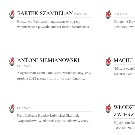
BARTEK SZAMBELAN
POZNAŃ
POZNAŃ
Rodzinie i Najbliższym najszczersze wyrazy
Drogiemu Kol
współczucia z powodu śmierci Bartka Szambelana...
głębokiego wsp
ANTONI SIEMIANOWSKI
MACIEJ
POZNAŃ
"Można odejść 
Z ogromnym żalem i smutkiem zawiadamiamy, że 4
Kasiu w tych t
grudnia 2022 r. zmarł ks. prof. dr hab. Antoni...
WŁODZI
POZNAŃ
ZWIERZ
Pani Elżbiecie Kuzdro-Lubińskiej Skarbnik
Województwa Wielkopolskiego składamy wyrazy...
Z głębokim ża
listopada 2022 