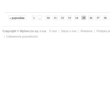
« poprzednie
1
...
30
31
32
33
34
35
36
37
38
»
Copyright © Wyborcza sp. z o.o.
O nas
Staże u nas
Reklama
Polityka 
Ustawienia prywatności