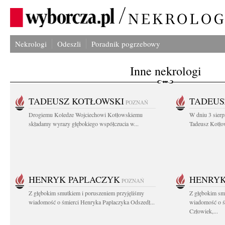
Nekrologi
Odeszli
Poradnik pogrzebowy
Inne nekrologi
TADEUSZ KOTŁOWSKI
TADEUS
POZNAŃ
Drogiemu Koledze Wojciechowi Kotłowskiemu
W dniu 3 sierp
składamy wyrazy głębokiego współczucia w...
Tadeusz Kotłow
HENRYK PAPLACZYK
HENRYK
POZNAŃ
Z głębokim smutkiem i poruszeniem przyjęliśmy
Z głębokim smu
wiadomość o śmierci Henryka Paplaczyka Odszedł...
wiadomość o ś
Człowiek,...