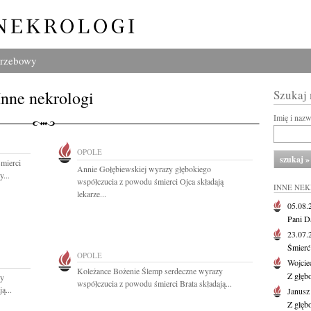
grzebowy
Inne nekrologi
Szukaj
Imię i naz
OPOLE
mierci
Annie Gołębiewskiej wyrazy głębokiego
...
współczucia z powodu śmierci Ojca składają
INNE NE
lekarze...
05.08
Pani D
23.07
Śmierć 
OPOLE
Wojcie
Koleżance Bożenie Ślemp serdeczne wyrazy
Z głęb
zy
współczucia z powodu śmierci Brata składają...
ą...
Janus
Z głęb