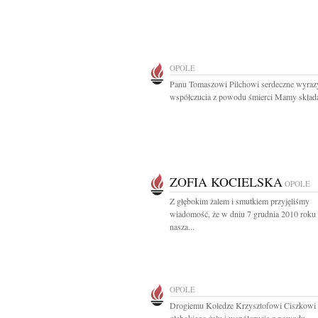
OPOLE
Panu Tomaszowi Pilchowi serdeczne wyraz
współczucia z powodu śmierci Mamy składaj
ZOFIA KOCIELSKA
OPOLE
Z głębokim żalem i smutkiem przyjęliśmy
wiadomość, że w dniu 7 grudnia 2010 roku
nasza...
OPOLE
Drogiemu Koledze Krzysztofowi Ciszkowi