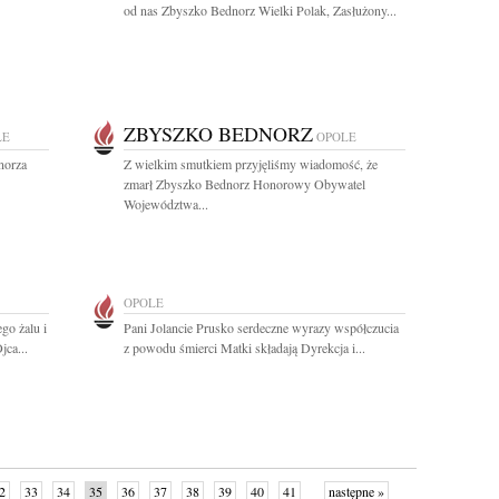
od nas Zbyszko Bednorz Wielki Polak, Zasłużony...
ZBYSZKO BEDNORZ
LE
OPOLE
norza
Z wielkim smutkiem przyjęliśmy wiadomość, że
zmarł Zbyszko Bednorz Honorowy Obywatel
Województwa...
OPOLE
go żalu i
Pani Jolancie Prusko serdeczne wyrazy współczucia
jca...
z powodu śmierci Matki składają Dyrekcja i...
2
33
34
35
36
37
38
39
40
41
następne »