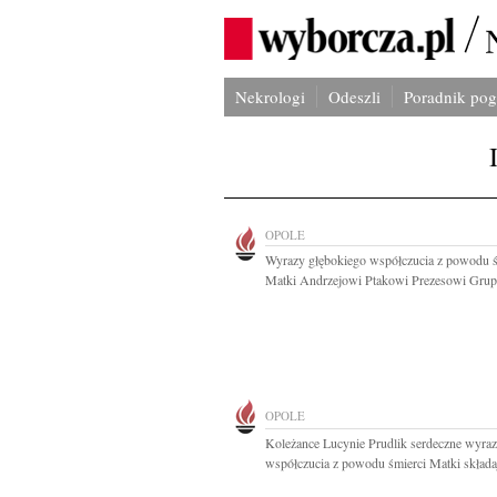
Nekrologi
Odeszli
Poradnik po
OPOLE
Wyrazy głębokiego współczucia z powodu ś
Matki Andrzejowi Ptakowi Prezesowi Grupy
OPOLE
Koleżance Lucynie Prudlik serdeczne wyra
współczucia z powodu śmierci Matki składaj