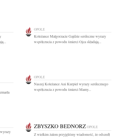
OPOLE
y
Koleżance Małgorzacie Gajdzie serdeczne wyrazy
ą...
współczucia z powodu śmierci Ojca składają...
OPOLE
Naszej Koleżance Ani Kurpiel wyrazy serdecznego
współczucia z powodu śmierci Mamy...
 zmarła
ZBYSZKO BEDNORZ
OPOLE
 wyrazy
Z wielkim żalem przyjęliśmy wiadomość, że odszedł