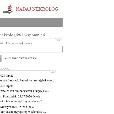
 nekrologów i wspomnień
wisko lub numer ogłoszenia:
+ szukanie zaawansowane
KROLOGI
.2026
Opole
anucie Juszczak-Puppel wyrazy głębokiego...
.2026
Opole
zawsze jest niespodziewana, nigdy nie...
ch Pogorzelski
23.07.2026
Opole
okim żalem przyjęliśmy wiadomość o...
z Maksym
16.07.2026
Opole
okim żalem przyjęliśmy wiadomość o...