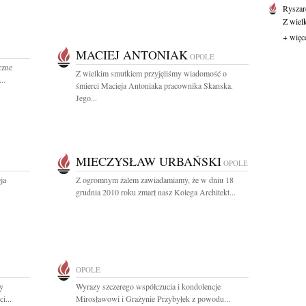
Ryszar
Z wiel
+ więc
MACIEJ ANTONIAK
OPOLE
czne
Z wielkim smutkiem przyjęliśmy wiadomość o
..
śmierci Macieja Antoniaka pracownika Skanska.
Jego...
MIECZYSŁAW URBAŃSKI
OPOLE
ja
Z ogromnym żalem zawiadamiamy, że w dniu 18
grudnia 2010 roku zmarł nasz Kolega Architekt...
OPOLE
y
Wyrazy szczerego współczucia i kondolencje
i...
Mirosławowi i Grażynie Przybyłek z powodu...