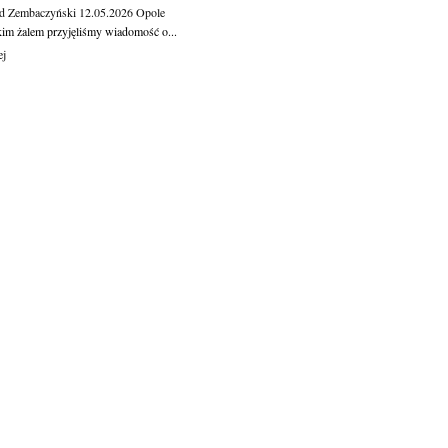
d Zembaczyński
12.05.2026
Opole
kim żalem przyjęliśmy wiadomość o...
ej