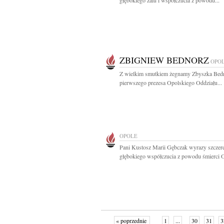
głębokiego żalu i współczucia z powodu...
ZBIGNIEW BEDNORZ
OPO
Z wielkim smutkiem żegnamy Zbyszka Bed
pierwszego prezesa Opolskiego Oddziału...
OPOLE
Pani Kustosz Marii Gębczak wyrazy szczere
głębokiego współczucia z powodu śmierci O
« poprzednie
1
...
30
31
3