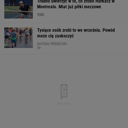
Trudno uwierzyć w to, co zrobił Hurkacz w
Montrealu. Miał już piłki meczowe
TENIS
Tysiące osób zrobi to we wrześniu. Powód
może cię zaskoczyć
MATERIAŁ PROMOCYJNY,
18+