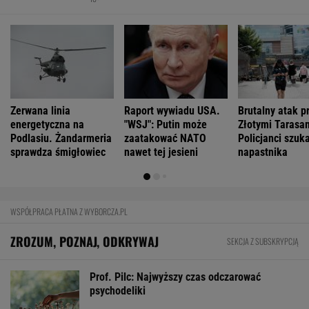
Zerwana linia
Raport wywiadu USA.
Brutalny atak p
energetyczna na
"WSJ": Putin może
Złotymi Tarasa
Podlasiu. Żandarmeria
zaatakować NATO
Policjanci szuk
sprawdza śmigłowiec
nawet tej jesieni
napastnika
WSPÓŁPRACA PŁATNA Z WYBORCZA.PL
ZROZUM, POZNAJ, ODKRYWAJ
SEKCJA Z SUBSKRYPCJĄ
Prof. Pilc: Najwyższy czas odczarować
psychodeliki