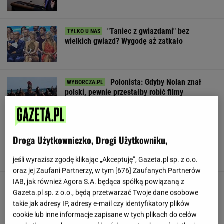
"Taniec z gwiazdami" bez
wielkich gwiazd? Wygodę aż zatkało
Polonista: Gdyby Nolan znał
polski, pewnie przestałby robić filmy
SUBSKRYPCJA
Dostałeś taki list z banku? Lepiej go nie
Droga Użytkowniczko, Drogi Użytkowniku,
ignorować
jeśli wyrazisz zgodę klikając „Akceptuję”, Gazeta.pl sp. z o.o.
oraz jej Zaufani Partnerzy, w tym [
676
] Zaufanych Partnerów
IAB, jak również Agora S.A. będąca spółką powiązaną z
Trudno uwierzyć w to, co zrobił Hurkacz w
Gazeta.pl sp. z o.o., będą przetwarzać Twoje dane osobowe
Montrealu. Miał już piłki meczowe
takie jak adresy IP, adresy e-mail czy identyfikatory plików
cookie lub inne informacje zapisane w tych plikach do celów