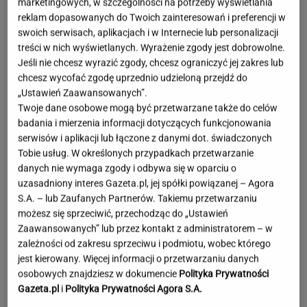
marketingowych, w szczególności na potrzeby wyświetlania
reklam dopasowanych do Twoich zainteresowań i preferencji w
swoich serwisach, aplikacjach i w Internecie lub personalizacji
treści w nich wyświetlanych. Wyrażenie zgody jest dobrowolne.
Jeśli nie chcesz wyrazić zgody, chcesz ograniczyć jej zakres lub
chcesz wycofać zgodę uprzednio udzieloną przejdź do
„Ustawień Zaawansowanych”.
Twoje dane osobowe mogą być przetwarzane także do celów
badania i mierzenia informacji dotyczących funkcjonowania
serwisów i aplikacji lub łączone z danymi dot. świadczonych
Tobie usług. W określonych przypadkach przetwarzanie
danych nie wymaga zgody i odbywa się w oparciu o
uzasadniony interes Gazeta.pl, jej spółki powiązanej – Agora
S.A. – lub Zaufanych Partnerów. Takiemu przetwarzaniu
możesz się sprzeciwić, przechodząc do „Ustawień
Zaawansowanych” lub przez kontakt z administratorem – w
zależności od zakresu sprzeciwu i podmiotu, wobec którego
jest kierowany. Więcej informacji o przetwarzaniu danych
Lewandowska w ogniu krytyki za
osobowych znajdziesz w dokumencie
Polityka Prywatności
wakacje bez dzieci. Hyży się odpaliła
Gazeta.pl
i
Polityka Prywatności Agora S.A.