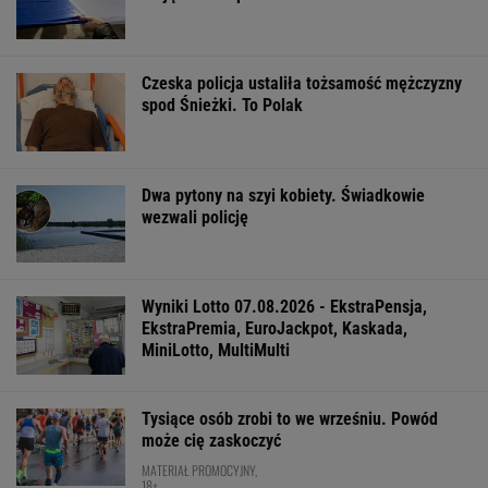
Czeska policja ustaliła tożsamość mężczyzny
spod Śnieżki. To Polak
Dwa pytony na szyi kobiety. Świadkowie
wezwali policję
Wyniki Lotto 07.08.2026 - EkstraPensja,
EkstraPremia, EuroJackpot, Kaskada,
MiniLotto, MultiMulti
Tysiące osób zrobi to we wrześniu. Powód
może cię zaskoczyć
MATERIAŁ PROMOCYJNY,
18+