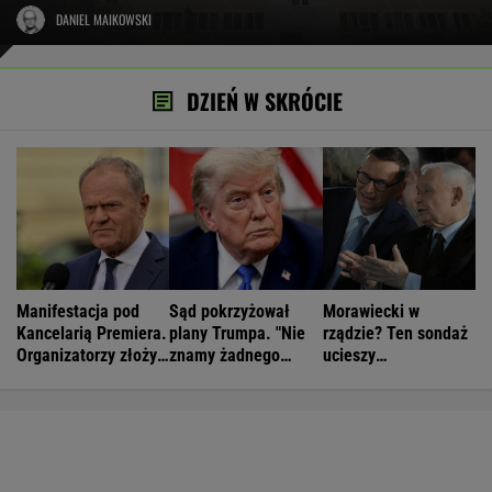
DANIEL MAIKOWSKI
DZIEŃ W SKRÓCIE
Manifestacja pod
Sąd pokrzyżował
Morawiecki w
Kancelarią Premiera.
plany Trumpa. "Nie
rządzie? Ten sondaż
Organizatorzy złożyli
znamy żadnego
ucieszy
petycję
przypadku w historii"
Kaczyńskiego