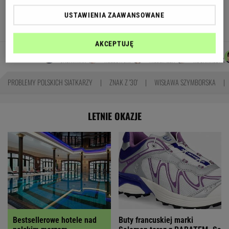
odcinkowe pomiary prędkości. Polski program
USTAWIENIA ZAAWANSOWANE
TOMASZ OKUROWSKI
AKCEPTUJĘ
ŁUKASZ
MARCIN
AGNIESZKA
MACIEK
Autorzy:
JACHIMIAK
KOZŁOWSKI
NIEDZIAŁEK
KUCHARCZYK
PROBLEMY POLSKICH SIATKARZY
ZNAK Z '30'
WISŁAWA SZYMBORSKA
LETNIE OKAZJE
Bestsellerowe hotele nad
Buty francuskiej marki