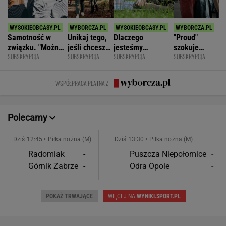
Samotność w
Unikaj tego,
Dlaczego
"Proud"
związku. "Można
jeśli chcesz
jesteśmy
szokuje
SUBSKRYPCJA
SUBSKRYPCJA
SUBSKRYPCJA
SUBSKRYPCJA
być kochaną i
znacznie
permanentnie
odważnymi
jednocześnie czuć
opóźnić
zmęczeni? "Te
scenami.
się samotną"
starczą
same grzechy
Rozmawiamy
WSPÓŁPRACA PŁATNA Z
demencję
główne"
z twórcami
scen
intymnych
Polecamy
Dziś 12:45 • Piłka nożna (M)
Dziś 13:30 • Piłka nożna (M)
Radomiak
-
Puszcza Niepołomice
-
Górnik Zabrze
-
Odra Opole
-
POKAŻ TRWAJĄCE
WIĘCEJ NA
WYNIKI.SPORT.PL