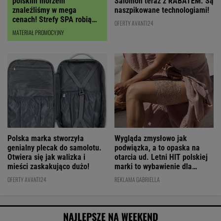
polskim morzem
Salomon teraz z RABATEM. Są
znaleźliśmy w mega
naszpikowane technologiami!
cenach! Strefy SPA robią
OFERTY AVANTI24
wrażenie
MATERIAŁ PROMOCYJNY
Polska marka stworzyła
Wygląda zmysłowo jak
genialny plecak do samolotu.
podwiązka, a to opaska na
Otwiera się jak walizka i
otarcia ud. Letni HIT polskiej
mieści zaskakująco dużo!
marki to wybawienie dla
kobiet!
OFERTY AVANTI24
REKLAMA GABRIELLA
NAJLEPSZE NA WEEKEND