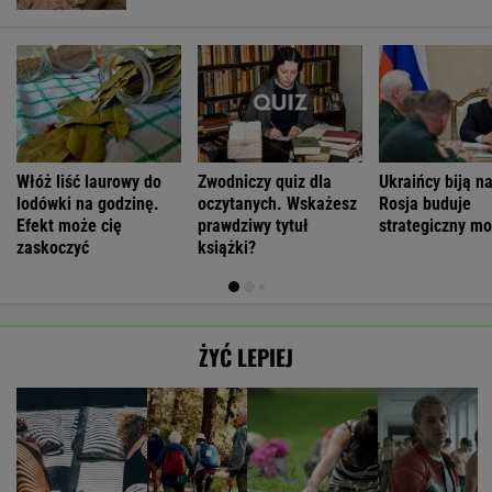
Włóż liść laurowy do
Zwodniczy quiz dla
Ukraińcy biją n
lodówki na godzinę.
oczytanych. Wskażesz
Rosja buduje
Efekt może cię
prawdziwy tytuł
strategiczny mo
zaskoczyć
książki?
ŻYĆ LEPIEJ