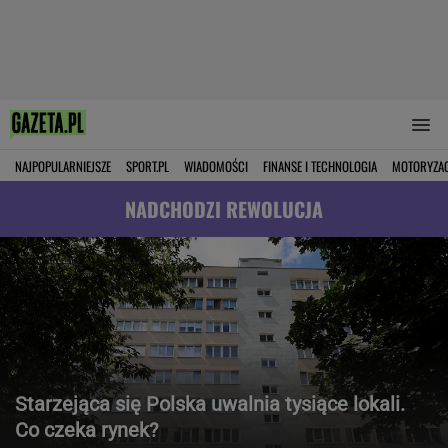
NAJPOPULARNIEJSZE
SPORT.PL
WIADOMOŚCI
FINANSE I TECHNOLOGIA
MOTORYZA
NADCHODZI REWOLUCJA
Starzejąca się Polska uwalnia tysiące lokali.
Co czeka rynek?