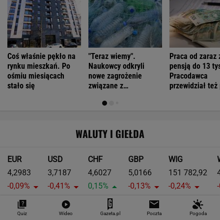
Coś właśnie pękło na
"Teraz wiemy".
Praca od zaraz 
rynku mieszkań. Po
Naukowcy odkryli
pensją do 13 tys
ośmiu miesiącach
nowe zagrożenie
Pracodawca
stało się
związane z
przewidział też
mikroplastikiem
WALUTY I GIEŁDA
EUR
USD
CHF
GBP
WIG
4,2983
3,7187
4,6027
5,0166
151 782,92
-0,09%
-0,41%
0,15%
-0,13%
-0,24%
SPRAWDŹ NOTOWANIA
Quiz
Wideo
Gazeta.pl
Poczta
Pogoda