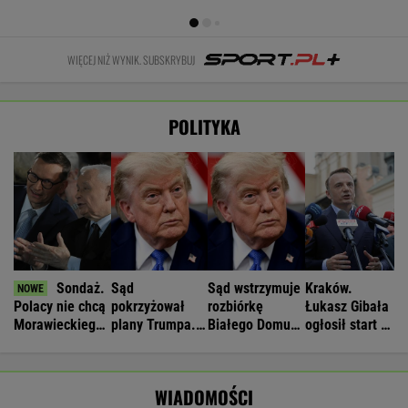
WIĘCEJ NIŻ WYNIK. SUBSKRYBUJ
POLITYKA
Sondaż.
Sąd
Sąd wstrzymuje
Kraków.
Polacy nie chcą
pokrzyżował
rozbiórkę
Łukasz Gibała
Morawieckiego
plany Trumpa.
Białego Domu.
ogłosił start w
w rządzie
"Nie znamy
Trump: "Wstyd"
wyborach na
żadnego
prezydenta
przypadku w
miasta
WIADOMOŚCI
historii"