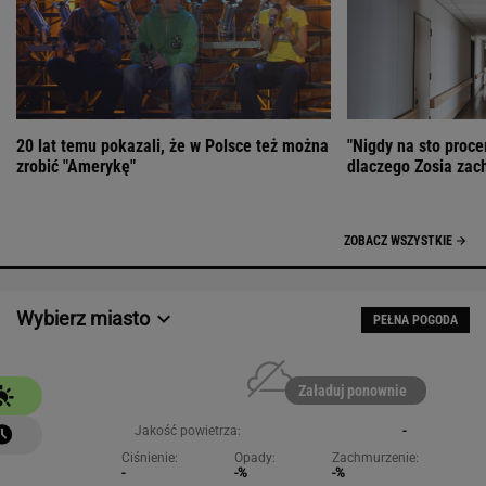
20 lat temu pokazali, że w Polsce też można
"Nigdy na sto proce
zrobić "Amerykę"
dlaczego Zosia zac
ZOBACZ WSZYSTKIE
Wybierz miasto
PEŁNA POGODA
Załaduj ponownie
Jakość powietrza:
-
Ciśnienie:
Opady:
Zachmurzenie:
-
-%
-%