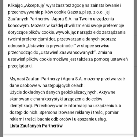
Klikając „Akceptuję” wyrażasz też zgodę na zainstalowanie i
Tak Nawrocki wymyka się spod
przechowywanie plików cookie Gazeta.pl sp. z o.o., jej
kontroli PiS. "Znalazł się w pułapce"
Zaufanych Partnerów i Agora S.A. na Twoim urządzeniu
końcowym. Możesz w każdej chwili zmienić swoje preferencje
SUBSKRYPCJA
dotyczące plików cookie, wywołując narzędzie do zarządzania
twoimi preferencjami dot. przetwarzania danych poprzez
Quiz. Gdzie leży Kapsztad, a gdzie Zurych? To
odnośnik „Ustawienia prywatności ” w stopce serwisu i
test dla wyjadaczy!
przechodząc do „Ustawień Zaawansowanych”. Zmiana
ustawień plików cookie możliwa jest także za pomocą ustawień
przeglądarki.
To nie droga na skróty. Matka pokazuje, jak
My, nasi Zaufani Partnerzy i Agora S.A. możemy przetwarzać
naprawdę wygląda edukacja domowa
dane osobowe w następujących celach:
MATERIAŁ PROMOCYJNY
Użycie dokładnych danych geolokalizacyjnych. Aktywne
skanowanie charakterystyki urządzenia do celów
Partnerka Litewki po jego
identyfikacji. Przechowywanie informacji na urządzeniu lub
śmierci: Niektórzy zlecieli się jak sępy
dostęp do nich. Spersonalizowane reklamy i treści, pomiar
reklam i treści, badnie odbiorców i ulepszanie usług.
SUBSKRYPCJA
Lista Zaufanych Partnerów
Oto darmowy sposób na