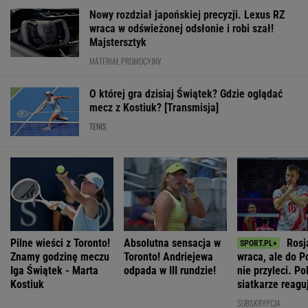
Nowy rozdział japońskiej precyzji. Lexus RZ
wraca w odświeżonej odsłonie i robi szał!
Majstersztyk
MATERIAŁ PROMOCYJNY
O której gra dzisiaj Świątek? Gdzie oglądać
mecz z Kostiuk? [Transmisja]
TENIS
Pilne wieści z Toronto!
Absolutna sensacja w
Rosj
Znamy godzinę meczu
Toronto! Andriejewa
wraca, ale do P
Iga Świątek - Marta
odpada w III rundzie!
nie przyleci. Po
Kostiuk
siatkarze reagu
rozumiem"
SUBSKRYPCJA