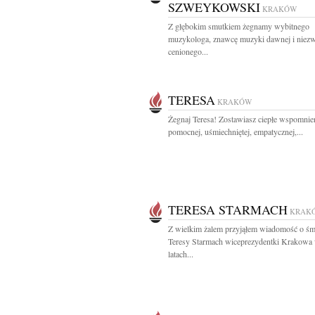
SZWEYKOWSKI
KRAKÓW
Z głębokim smutkiem żegnamy wybitnego
muzykologa, znawcę muzyki dawnej i niez
cenionego...
TERESA
KRAKÓW
Żegnaj Teresa! Zostawiasz ciepłe wspomnie
pomocnej, uśmiechniętej, empatycznej,...
TERESA STARMACH
KRAK
Z wielkim żalem przyjąłem wiadomość o śm
Teresy Starmach wiceprezydentki Krakowa
latach...