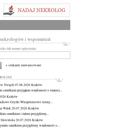
 nekrologów i wspomnień
wisko lub numer ogłoszenia:
+ szukanie zaawansowane
KROLOGI
ew Święch
07.08.2026
Kraków
m smutkiem przyjąłem wiadomość o śmierci...
.2026
Kraków
ackowi Gryzło Wiceprezesowi Areny...
na Witek
20.07.2026
Kraków
okim smutkiem i żalem przyjęliśmy...
 Słowińska
20.07.2026
Kraków
zymim smutkiem przyjęliśmy wiadomość o...