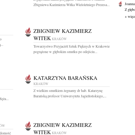
Joanna
Zbigniewa Kazimierza Witka Wieloletniego Prezesa...
Z głęb
+ więc
ZBIGNIEW KAZIMIERZ
WITEK
o
KRAKÓW
...
Towarzystwo Przyjaciół Sztuk Pięknych w Krakowie
pogrążone w głębokim smutku po odejściu...
KATARZYNA BARAŃSKA
KRAKÓW
Z wielkim smutkiem żegnamy dr hab. Katarzynę
Barańską profesor Uniwersytetu Jagiellońskiego,...
ęża...
ZBIGNIEW KAZIMIERZ
ÓW
WITEK
adomość
KRAKÓW