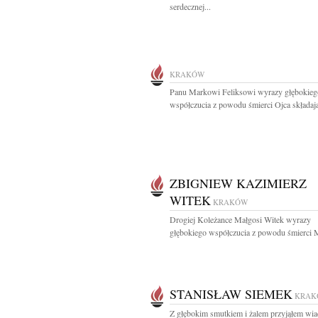
serdecznej...
KRAKÓW
Panu Markowi Feliksowi wyrazy głębokieg
współczucia z powodu śmierci Ojca składają
ZBIGNIEW KAZIMIERZ
WITEK
KRAKÓW
Drogiej Koleżance Małgosi Witek wyrazy
głębokiego współczucia z powodu śmierci M
STANISŁAW SIEMEK
KRAK
Z głębokim smutkiem i żalem przyjąłem wi