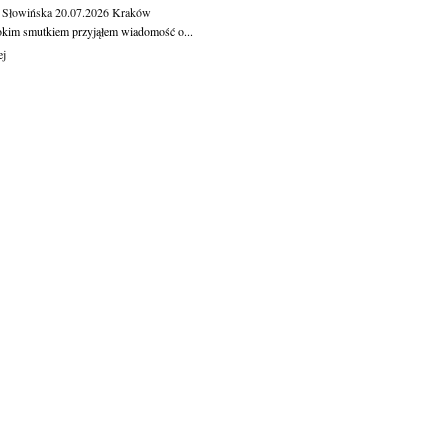
 Słowińska
20.07.2026
Kraków
okim smutkiem przyjąłem wiadomość o...
ej