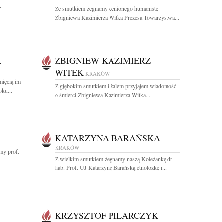
.
Ze smutkiem żegnamy cenionego humanistę
Zbigniewa Kazimierza Witka Prezesa Towarzystwa...
A
ZBIGNIEW KAZIMIERZ
WITEK
KRAKÓW
mięcią im
Z głębokim smutkiem i żalem przyjąłem wiadomość
oku...
o śmierci Zbigniewa Kazimierza Witka...
KATARZYNA BARAŃSKA
KRAKÓW
my prof.
Z wielkim smutkiem żegnamy naszą Koleżankę dr
hab. Prof. UJ Katarzynę Barańską etnolożkę i...
KRZYSZTOF PILARCZYK