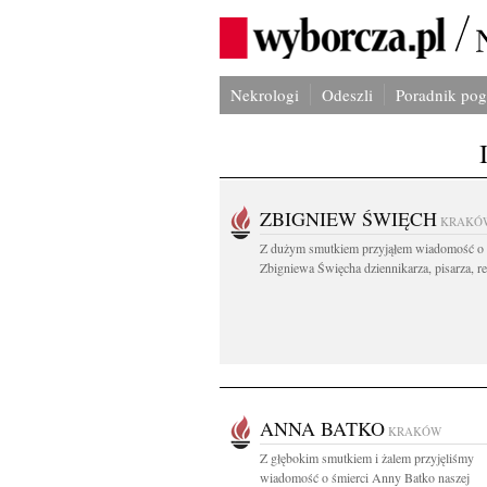
Nekrologi
Odeszli
Poradnik po
ZBIGNIEW ŚWIĘCH
KRAKÓ
Z dużym smutkiem przyjąłem wiadomość o 
Zbigniewa Święcha dziennikarza, pisarza, re
ANNA BATKO
KRAKÓW
Z głębokim smutkiem i żalem przyjęliśmy
wiadomość o śmierci Anny Batko naszej