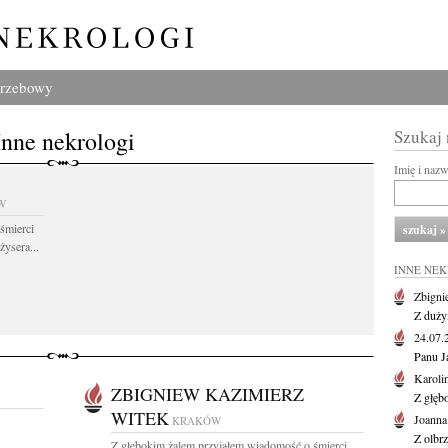
grzebowy
Inne nekrologi
Szukaj
Imię i naz
W
śmierci
żysera...
INNE NE
Zbigni
Z duży
24.07
Panu J
Karoli
ZBIGNIEW KAZIMIERZ
Z głęb
WITEK
Joanna
KRAKÓW
Z olbr
Z głębokim żalem przyjąłem wiadomość o śmierci