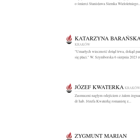
o śmierci Stanisława Siemka Wieloletniego..
KATARZYNA BARAŃSK
KRAKÓW
"Umarłych wieczność dotąd trwa, dokąd pa
się płaci." W. Szymborska 6 sierpnia 2023 r
JÓZEF KWATERKA
KRAKÓW
Zasmuceni nagłym odejściem z żalem żegna
dr hab. Józefa Kwaterkę romanistę z...
ZYGMUNT MARIAN