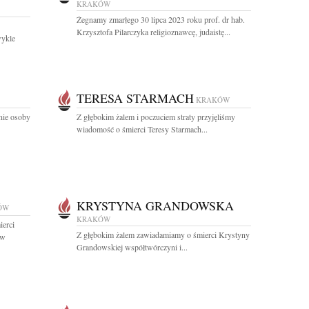
KRAKÓW
Żegnamy zmarłego 30 lipca 2023 roku prof. dr hab.
Krzysztofa Pilarczyka religioznawcę, judaistę...
wykle
TERESA STARMACH
KRAKÓW
nie osoby
Z głębokim żalem i poczuciem straty przyjęliśmy
wiadomość o śmierci Teresy Starmach...
KRYSTYNA GRANDOWSKA
ÓW
KRAKÓW
ierci
Z głębokim żalem zawiadamiamy o śmierci Krystyny
 w
Grandowskiej współtwórczyni i...