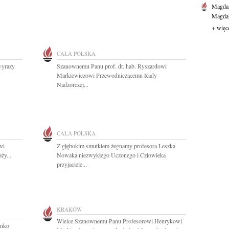
Magdal
Magdal
+ więc
CAŁA POLSKA
wyrazy
Szanownemu Panu prof. dr. hab. Ryszardowi
Markiewiczowi Przewodniczącemu Rady
Nadzorczej...
CAŁA POLSKA
wi
Z głębokim smutkiem żegnamy profesora Leszka
y...
Nowaka niezwykłego Uczonego i Człowieka
przyjaciele...
KRAKÓW
Wielce Szanownemu Panu Profesorowi Henrykowi
inko