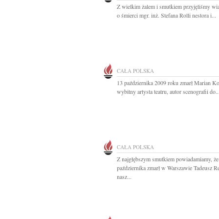
Z wielkim żalem i smutkiem przyjęliśmy w
o śmierci mgr. inż. Stefana Rolli nestora i...
CAŁA POLSKA
13 października 2009 roku zmarł Marian Ko
wybitny artysta teatru, autor scenografii do..
CAŁA POLSKA
Z najgłębszym smutkiem powiadamiamy, że
października zmarł w Warszawie Tadeusz Re
nasz...