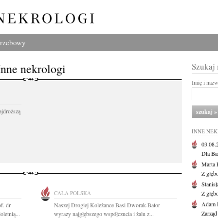
grzebowy
Inne nekrologi
Szukaj
Imię i naz
ajdroższą
INNE NE
03.08
Dla Ba
Marta 
Z głęb
Stanis
CAŁA POLSKA
Z głęb
Adam P
f. dr
Naszej Drogiej Koleżance Basi Dworak-Bator
Zarząd
letnią...
wyrazy najgłębszego współczucia i żalu z...