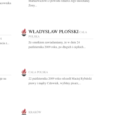
Markiewiczowi z powodu śmierci Jego ukochanej
racownika
Żony...
WŁADYSŁAW PŁOŃSKI
CAŁA
POLSKA
wi
Ze smutkiem zawiadamiamy, że w dniu 24
cia z...
października 2009 roku, po długich i ciężkich...
CAŁA POLSKA
je na
22 października 2009 roku odszedł Maciej Rybiński
prawy i mądry Człowiek, wybitny pisarz,...
KRAKÓW