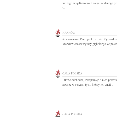
naszego wyjątkowego Kolegę, oddanego p
i...
KRAKÓW
Szanownemu Panu prof. dr. hab. Ryszardo
Markiewiczowi wyrazy głębokiego współczu
CAŁA POLSKA
Ludzie odchodzą, lecz pamięć o nich pozosta
zawsze w sercach tych, którzy ich znali...
CAŁA POLSKA