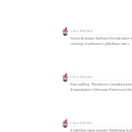
CAŁA POLSKA
Naszej Koleżance Barbarze Dworak-Bator 
szczerego współczucia i głębokiego żalu z...
CAŁA POLSKA
Panu nadbryg. Wiesławowi Leśniakiewiczo
Komendantowi Głównemu Państwowej Straż
CAŁA POLSKA
Z głębokim żalem żegnamy Bartłomieja Kal