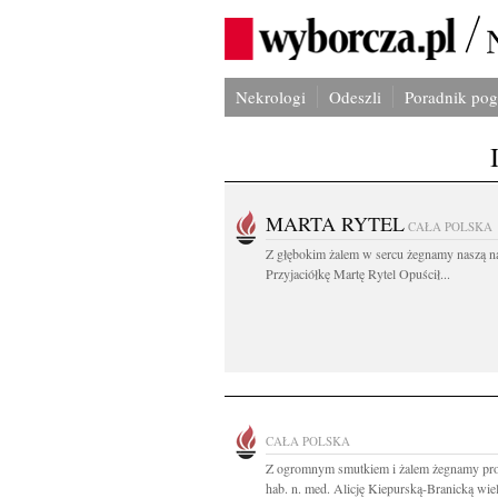
Nekrologi
Odeszli
Poradnik po
MARTA RYTEL
CAŁA POLSKA
Z głębokim żalem w sercu żegnamy naszą n
Przyjaciółkę Martę Rytel Opuścił...
CAŁA POLSKA
Z ogromnym smutkiem i żalem żegnamy pro
hab. n. med. Alicję Kiepurską-Branicką wielo