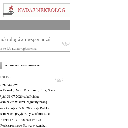
 nekrologów i wspomnień
wisko lub numer ogłoszenia:
+ szukanie zaawansowane
KROLOGI
.2026
Kraków
si Domek, Dora i Klaudiusz, Eliza, Gwo,...
Rytel
31.07.2026
cała Polska
okim żalem w sercu żegnamy naszą...
ław Gomułka
27.07.2026
cała Polska
okim żalem przyjęliśmy wiadomość o...
ilecki
17.07.2026
cała Polska
 Podkarpackiego Stowarzyszenia...