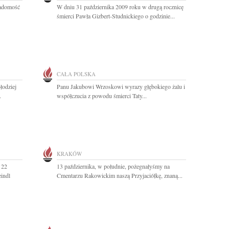
iadomość
W dniu 31 października 2009 roku w drugą rocznicę
śmierci Pawła Gizbert-Studnickiego o godzinie...
CAŁA POLSKA
łodziej
Panu Jakubowi Wrzoskowi wyrazy głębokiego żalu i
.
współczucia z powodu śmierci Taty...
KRAKÓW
 22
13 października, w południe, pożegnałyśmy na
indl
Cmentarzu Rakowickim naszą Przyjaciółkę, znaną...