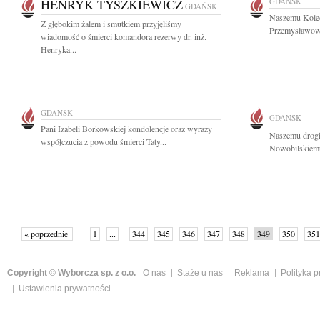
HENRYK TYSZKIEWICZ
GDAŃSK
GDAŃSK
Naszemu Kole
Z głębokim żalem i smutkiem przyjęliśmy
Przemysławowi
wiadomość o śmierci komandora rezerwy dr. inż.
Henryka...
GDAŃSK
GDAŃSK
Pani Izabeli Borkowskiej kondolencje oraz wyrazy
Naszemu drog
współczucia z powodu śmierci Taty...
Nowobilskiemu
« poprzednie
1
...
344
345
346
347
348
349
350
351
następne »
Copyright © Wyborcza sp. z o.o.
O nas
Staże u nas
Reklama
Polityka 
Ustawienia prywatności