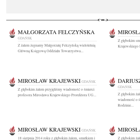
MAŁGORZATA FELCZYŃSKA
MIROSŁ
GDAŃSK
Z głębokim sm
Z żalem żegnamy Małgorzatę Felczyńską wieloletnią
Krajewskiego 
Główną Księgową Oddziału Towarzystwa...
MIROSŁAW KRAJEWSKI
DARIUS
GDAŃSK
GDAŃSK
Z głębokim żalem przyjęliśmy wiadomość o śmierci
Z głębokim żal
profesora Mirosława Krajewskiego Prorektora UG...
wiadomość o ś
Rodzinie...
MIROSŁAW KRAJEWSKI
MIROSŁ
GDAŃSK
18 sierpnia 2014 roku z głębokim żalem, smutkiem i
Z głębokim ża