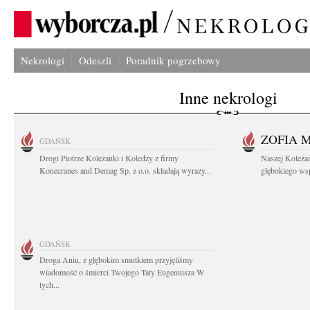
Nekrologi
Odeszli
Poradnik pogrzebowy
Inne nekrologi
ZOFIA 
GDAŃSK
Drogi Piotrze Koleżanki i Koledzy z firmy
Naszej Koleża
Konecranes and Demag Sp. z o.o. składają wyrazy...
głębokiego wspó
GDAŃSK
Droga Aniu, z głębokim smutkiem przyjęliśmy
wiadomość o śmierci Twojego Taty Eugeniusza W
tych...