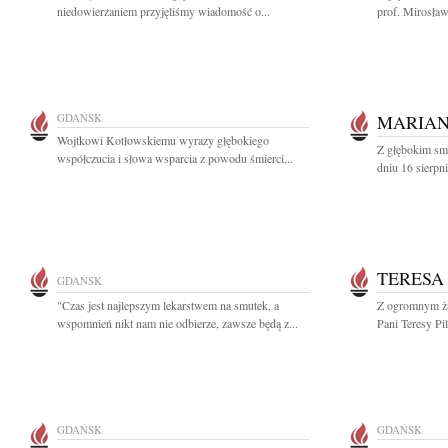
niedowierzaniem przyjęliśmy wiadomość o...
prof. Mirosław
GDAŃSK
MARIAN
Wojtkowi Kotłowskiemu wyrazy głębokiego
Z głębokim sm
współczucia i słowa wsparcia z powodu śmierci...
dniu 16 sierpni
TERESA 
GDAŃSK
"Czas jest najlepszym lekarstwem na smutek, a
Z ogromnym ża
wspomnień nikt nam nie odbierze, zawsze będą z...
Pani Teresy Pil
GDAŃSK
GDAŃSK