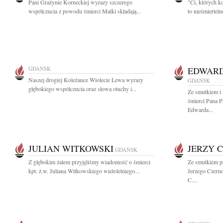
Pani Grażynie Korneckiej wyrazy szczerego
"Ci, których k
współczucia z powodu śmierci Matki składają...
to nieśmiertel
GDAŃSK
EDWARD
Naszej drogiej Koleżance Wiolecie Lewa wyrazy
GDAŃSK
głębokiego współczucia oraz słowa otuchy i...
Ze smutkiem i
śmierci Pana P
Edwarda...
JULIAN WITKOWSKI
JERZY 
GDAŃSK
Z głębokim żalem przyjęliśmy wiadomość o śmierci
Ze smutkiem p
kpt. ż.w. Juliana Witkowskiego wieloletniego...
Jerzego Czern
C....