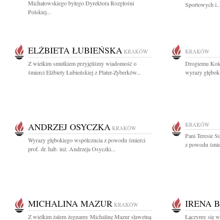
Michałowskiego byłego Dyrektora Rozgłośni
Sportowych i..
Polskiej...
ELŻBIETA ŁUBIEŃSKA
KRAKÓW
KRAKÓW
Z wielkim smutkiem przyjęliśmy wiadomość o
Drogiemu Kol
śmierci Elżbiety Łubieńskiej z Plater-Zyberków...
wyrazy głęboki
ANDRZEJ OSYCZKA
KRAKÓW
KRAKÓW
Pani Teresie S
Wyrazy głębokiego współczucia z powodu śmierci
z powodu śmier
prof. dr. hab. inż. Andrzeja Osyczki...
MICHALINA MAZUR
IRENA 
KRAKÓW
Z wielkim żalem żegnamy Michalinę Mazur sławetną
Łączymy się w 