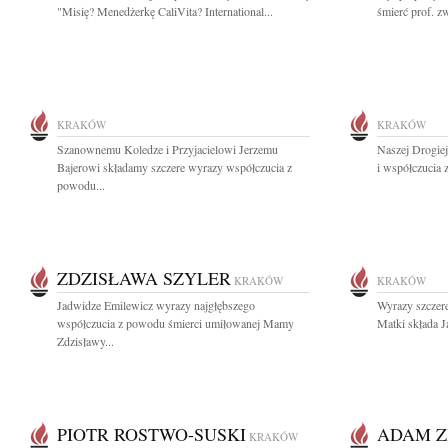
"Misię? Menedżerkę CaliVita? International...
śmierć prof. zw
KRAKÓW
KRAKÓW
Szanownemu Koledze i Przyjacielowi Jerzemu
Naszej Drogiej
Bajerowi składamy szczere wyrazy współczucia z
i współczucia 
powodu...
ZDZISŁAWA SZYLER
KRAKÓW
KRAKÓW
Jadwidze Emilewicz wyrazy najgłębszego
Wyrazy szczer
współczucia z powodu śmierci umiłowanej Mamy
Matki składa J
Zdzisławy...
PIOTR ROSTWO-SUSKI
ADAM Z
KRAKÓW