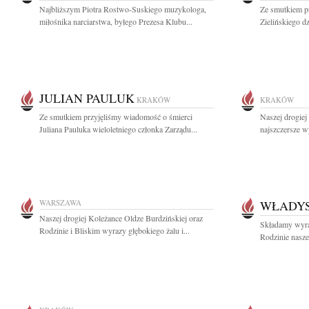
Najbliższym Piotra Rostwo-Suskiego muzykologa,
Ze smutkiem p
miłośnika narciarstwa, byłego Prezesa Klubu...
Zielińskiego dz
JULIAN PAULUK
KRAKÓW
KRAKÓW
Ze smutkiem przyjęliśmy wiadomość o śmierci
Naszej drogie
Juliana Pauluka wieloletniego członka Zarządu...
najszczersze w
WARSZAWA
WŁADYS
Naszej drogiej Koleżance Oldze Burdzińskiej oraz
Składamy wyra
Rodzinie i Bliskim wyrazy głębokiego żalu i...
Rodzinie nasze