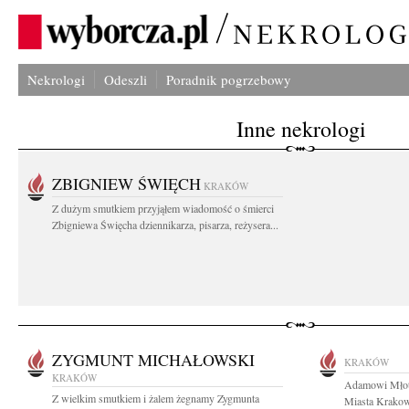
Nekrologi
Odeszli
Poradnik pogrzebowy
Inne nekrologi
ZBIGNIEW ŚWIĘCH
KRAKÓW
Z dużym smutkiem przyjąłem wiadomość o śmierci
Zbigniewa Święcha dziennikarza, pisarza, reżysera...
ZYGMUNT MICHAŁOWSKI
KRAKÓW
KRAKÓW
Adamowi Młot
Z wielkim smutkiem i żalem żegnamy Zygmunta
Miasta Krakow