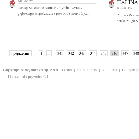
KRAKÓW
HALINA
Naszej Koleżance Monice Opyrchał wyrazy
KRAKÓW
głębokiego współczucia z powodu śmierci Ojca...
Annie i Piotr
serdecznego ws
« poprzednie
1
...
341
342
343
344
345
346
347
348
następne »
Copyright © Wyborcza sp. z o.o.
O nas
Staże u nas
Reklama
Polityka 
Ustawienia prywatności