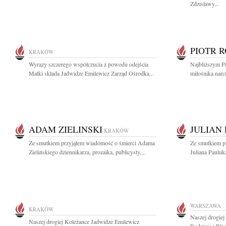
Zdzisławy...
PIOTR 
KRAKÓW
Wyrazy szczerego współczucia z powodu odejścia
Najbliższym P
Matki składa Jadwidze Emilewicz Zarząd Ośrodka...
miłośnika narc
ADAM ZIELINSKI
JULIAN
KRAKÓW
Ze smutkiem przyjąłem wiadomość o śmierci Adama
Ze smutkiem p
Zielińskiego dziennikarza, prozaika, publicysty,...
Juliana Pauluk
WARSZAWA
KRAKÓW
Naszej drogiej
Naszej drogiej Koleżance Jadwidze Emilewicz