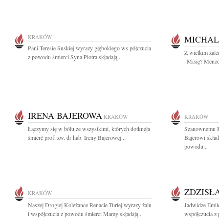
KRAKÓW
MICHAL
Pani Teresie Suskiej wyrazy głębokiego ws półczucia
Z wielkim żal
z powodu śmierci Syna Piotra składają...
"Misię? Menedż
IRENA BAJEROWA
KRAKÓW
KRAKÓW
Łączymy się w bólu ze wszystkimi, których dotknęła
Szanownemu Ko
śmierć prof. zw. dr hab. Ireny Bajerowej...
Bajerowi skła
powodu...
ZDZISŁ
KRAKÓW
Naszej Drogiej Koleżance Renacie Turlej wyrazy żalu
Jadwidze Emil
i współczucia z powodu śmierci Mamy składają...
współczucia z