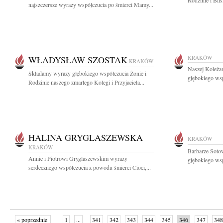
Rodzinie i Bli
najszczersze wyrazy współczucia po śmierci Mamy...
WŁADYSŁAW SZOSTAK
KRAKÓW
KRAKÓW
Naszej Koleża
Składamy wyrazy głębokiego współczucia Żonie i
głębokiego wsp
Rodzinie naszego zmarłego Kolegi i Przyjaciela...
HALINA GRYGLASZEWSKA
KRAKÓW
KRAKÓW
Barbarze Sotow
Annie i Piotrowi Gryglaszewskim wyrazy
głębokiego wsp
serdecznego współczucia z powodu śmierci Cioci,...
« poprzednie
1
...
341
342
343
344
345
346
347
348