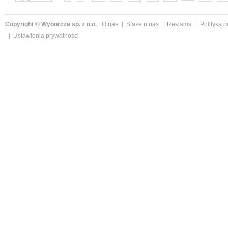
następne »
Copyright © Wyborcza sp. z o.o.
O nas
Staże u nas
Reklama
Polityka 
Ustawienia prywatności