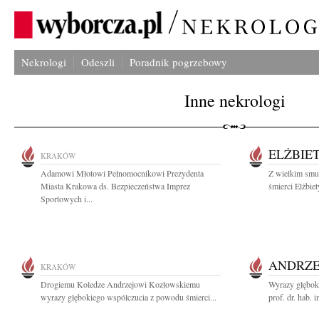
Nekrologi
Odeszli
Poradnik pogrzebowy
Inne nekrologi
ELŻBIE
KRAKÓW
Adamowi Młotowi Pełnomocnikowi Prezydenta
Z wielkim smu
Miasta Krakowa ds. Bezpieczeństwa Imprez
śmierci Elżbiet
Sportowych i...
ANDRZE
KRAKÓW
Drogiemu Koledze Andrzejowi Kozłowskiemu
Wyrazy głębok
wyrazy głębokiego współczucia z powodu śmierci...
prof. dr. hab. 