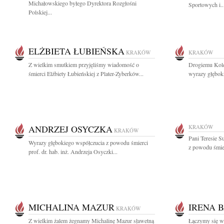
Michałowskiego byłego Dyrektora Rozgłośni
Sportowych i..
Polskiej...
ELŻBIETA ŁUBIEŃSKA
KRAKÓW
KRAKÓW
Z wielkim smutkiem przyjęliśmy wiadomość o
Drogiemu Kol
śmierci Elżbiety Łubieńskiej z Plater-Zyberków...
wyrazy głęboki
ANDRZEJ OSYCZKA
KRAKÓW
KRAKÓW
Pani Teresie S
Wyrazy głębokiego współczucia z powodu śmierci
z powodu śmier
prof. dr. hab. inż. Andrzeja Osyczki...
MICHALINA MAZUR
IRENA 
KRAKÓW
Z wielkim żalem żegnamy Michalinę Mazur sławetną
Łączymy się w 