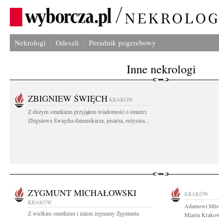
Nekrologi
Odeszli
Poradnik pogrzebowy
Inne nekrologi
ZBIGNIEW ŚWIĘCH
KRAKÓW
Z dużym smutkiem przyjąłem wiadomość o śmierci
Zbigniewa Święcha dziennikarza, pisarza, reżysera...
ZYGMUNT MICHAŁOWSKI
KRAKÓW
KRAKÓW
Adamowi Młot
Z wielkim smutkiem i żalem żegnamy Zygmunta
Miasta Krakow