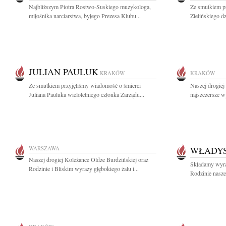
Najbliższym Piotra Rostwo-Suskiego muzykologa,
Ze smutkiem p
miłośnika narciarstwa, byłego Prezesa Klubu...
Zielińskiego dz
JULIAN PAULUK
KRAKÓW
KRAKÓW
Ze smutkiem przyjęliśmy wiadomość o śmierci
Naszej drogie
Juliana Pauluka wieloletniego członka Zarządu...
najszczersze w
WARSZAWA
WŁADYS
Naszej drogiej Koleżance Oldze Burdzińskiej oraz
Składamy wyra
Rodzinie i Bliskim wyrazy głębokiego żalu i...
Rodzinie nasze