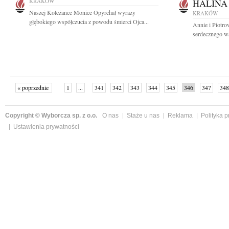
KRAKÓW
HALINA
Naszej Koleżance Monice Opyrchał wyrazy
KRAKÓW
głębokiego współczucia z powodu śmierci Ojca...
Annie i Piotr
serdecznego ws
« poprzednie
1
...
341
342
343
344
345
346
347
348
następne »
Copyright © Wyborcza sp. z o.o.
O nas
Staże u nas
Reklama
Polityka 
Ustawienia prywatności