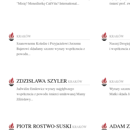
"Misię? Menedżerkę CaliVita? International...
śmierć prof. zw
KRAKÓW
KRAKÓW
Szanownemu Koledze i Przyjacielowi Jerzemu
Naszej Drogiej
Bajerowi składamy szczere wyrazy współczucia z
i współczucia 
powodu...
ZDZISŁAWA SZYLER
KRAKÓW
KRAKÓW
Jadwidze Emilewicz wyrazy najgłębszego
Wyrazy szczer
współczucia z powodu śmierci umiłowanej Mamy
Matki składa J
Zdzisławy...
PIOTR ROSTWO-SUSKI
ADAM Z
KRAKÓW