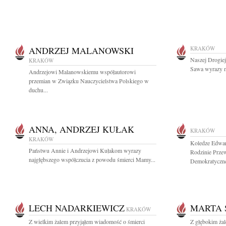
ANDRZEJ MALANOWSKI
KRAKÓW
Naszej Drogiej
KRAKÓW
Sawa wyrazy na
Andrzejowi Malanowskiemu współautorowi
przemian w Związku Nauczycielstwa Polskiego w
duchu...
ANNA, ANDRZEJ KUŁAK
KRAKÓW
KRAKÓW
Koledze Edwar
Państwu Annie i Andrzejowi Kułakom wyrazy
Rodzinie Prze
najgłębszego współczucia z powodu śmierci Mamy...
Demokratyczne
LECH NADARKIEWICZ
MARTA 
KRAKÓW
Z wielkim żalem przyjąłem wiadomość o śmierci
Z głębokim ża