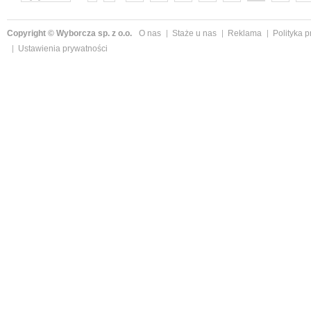
następne »
Copyright © Wyborcza sp. z o.o.
O nas
Staże u nas
Reklama
Polityka 
Ustawienia prywatności