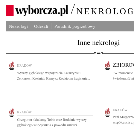
Nekrologi
Odeszli
Poradnik pogrzebowy
Inne nekrologi
ZBIOR
KRAKÓW
Wyrazy głębokiego współczucia Katarzynie i
"W momencie ś
Zenonowi Kosiniak-Kamysz Rodzicom tragicznie...
świadomość nic
KRAKÓW
KRAKÓW
Pani Małgorza
Grzegorzu składamy Tobie oraz Rodzinie wyrazy
współczucia z 
głębokiego współczucia z powodu śmierci...