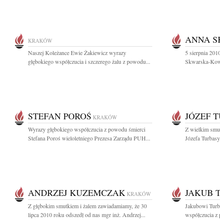
ANNA 
KRAKÓW
Naszej Koleżance Ewie Żakiewicz wyrazy
5 sierpnia 20
głębokiego współczucia i szczerego żalu z powodu...
Skwarska-Kowar
STEFAN POROŚ
JÓZEF 
KRAKÓW
Wyrazy głębokiego współczucia z powodu śmierci
Z wielkim smu
Stefana Poroś wieloletniego Prezesa Zarządu PUH...
Józefa Turbasy 
ANDRZEJ KUZEMCZAK
JAKUB 
KRAKÓW
Z głębokim smutkiem i żalem zawiadamiamy, że 30
Jakubowi Turba
lipca 2010 roku odszedł od nas mgr inż. Andrzej...
współczucia z 