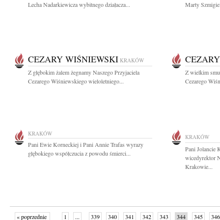
Lecha Nadarkiewicza wybitnego działacza...
Marty Szmigiel
CEZARY WIŚNIEWSKI
CEZARY
KRAKÓW
Z głębokim żalem żegnamy Naszego Przyjaciela
Z wielkim smu
Cezarego Wiśniewskiego wieloletniego...
Cezarego Wiśn
KRAKÓW
KRAKÓW
Pani Ewie Korneckiej i Pani Annie Trafas wyrazy
Pani Jolancie 
głębokiego współczucia z powodu śmierci...
wicedyrektor 
Krakowie...
« poprzednie
1
...
339
340
341
342
343
344
345
346