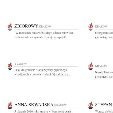
ZBIOROWY
KRAKÓW
KRAKÓW
"W momencie śmierci bliskiego uderza człowieka
Grzegorzu skł
świadomość niczym nie dającej się zapełnić...
głębokiego wsp
KRAKÓW
KRAKÓW
Pani Małgorzacie Stopie wyrazy głębokiego
Naszej Koleża
współczucia z powodu śmierci Ojca składają...
głębokiego wsp
ANNA SKWARSKA
STEFAN
KRAKÓW
5 sierpnia 2010 roku zmarła w Warszawie Ania
Wyrazy głębok