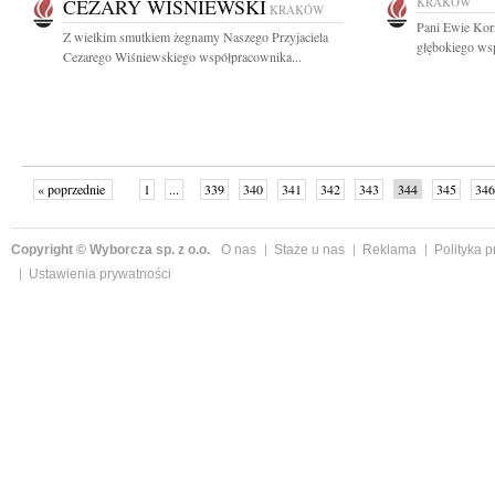
CEZARY WIŚNIEWSKI
KRAKÓW
KRAKÓW
Pani Ewie Korn
Z wielkim smutkiem żegnamy Naszego Przyjaciela
głębokiego wsp
Cezarego Wiśniewskiego współpracownika...
« poprzednie
1
...
339
340
341
342
343
344
345
346
następne »
Copyright © Wyborcza sp. z o.o.
O nas
Staże u nas
Reklama
Polityka 
Ustawienia prywatności