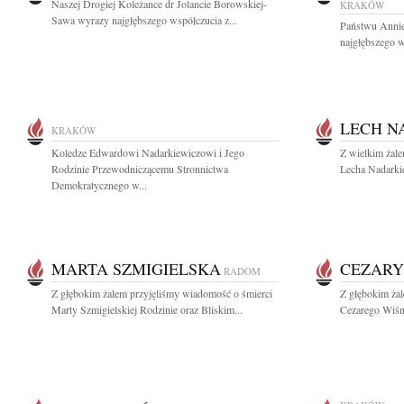
Naszej Drogiej Koleżance dr Jolancie Borowskiej-
KRAKÓW
Sawa wyrazy najgłębszego współczucia z...
Państwu Annie
najgłębszego 
LECH N
KRAKÓW
Koledze Edwardowi Nadarkiewiczowi i Jego
Z wielkim żal
Rodzinie Przewodniczącemu Stronnictwa
Lecha Nadarkie
Demokratycznego w...
MARTA SZMIGIELSKA
CEZARY
RADOM
Z głębokim żalem przyjęliśmy wiadomość o śmierci
Z głębokim ża
Marty Szmigielskiej Rodzinie oraz Bliskim...
Cezarego Wiśni