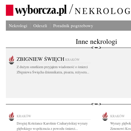
Nekrologi
Odeszli
Poradnik pogrzebowy
Inne nekrologi
ZBIGNIEW ŚWIĘCH
KRAKÓW
Z dużym smutkiem przyjąłem wiadomość o śmierci
Zbigniewa Święcha dziennikarza, pisarza, reżysera...
KRAKÓW
KRAKÓW
Drogiej Koleżance Karolinie Czaharyńskiej wyrazy
Wyrazy głęboki
głębokiego współczucia z powodu śmierci...
Zenonowi Kosi