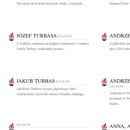
Skwarska-Kowarska historyk sztuki, scenograf...
Stefana Poroś 
JÓZEF TURBASA
ANDRZE
KRAKÓW
Z wielkim smutkiem przyjąłem wiadomość o śmierci
Z głębokim sm
Józefa Turbasy znakomitej postaci...
lipca 2010 rok
JAKUB TURBAS
ANDRZE
KRAKÓW
KRAKÓW
Jakubowi Turbasa wyrazy głębokiego żalu i
Andrzejowi M
współczucia z powodu śmierci Dziadka składają...
przemian w Zw
duchu...
KRAKÓW
ANNA, 