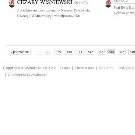
CEZARY WIŚNIEWSKI
KRAKÓW
KRAKÓW
Pani Ewie Korn
Z wielkim smutkiem żegnamy Naszego Przyjaciela
głębokiego wsp
Cezarego Wiśniewskiego współpracownika...
« poprzednie
1
...
339
340
341
342
343
344
345
346
następne »
Copyright © Wyborcza sp. z o.o.
O nas
Staże u nas
Reklama
Polityka 
Ustawienia prywatności