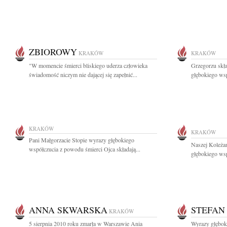
ZBIOROWY
KRAKÓW
KRAKÓW
"W momencie śmierci bliskiego uderza człowieka
Grzegorzu skł
świadomość niczym nie dającej się zapełnić...
głębokiego wsp
KRAKÓW
KRAKÓW
Pani Małgorzacie Stopie wyrazy głębokiego
Naszej Koleża
współczucia z powodu śmierci Ojca składają...
głębokiego wsp
ANNA SKWARSKA
STEFAN
KRAKÓW
5 sierpnia 2010 roku zmarła w Warszawie Ania
Wyrazy głębok