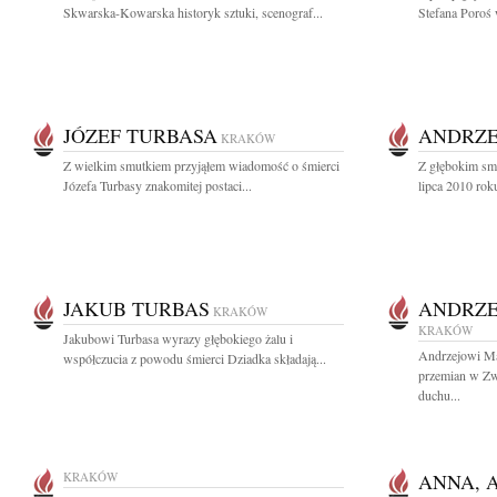
Skwarska-Kowarska historyk sztuki, scenograf...
Stefana Poroś 
JÓZEF TURBASA
ANDRZE
KRAKÓW
Z wielkim smutkiem przyjąłem wiadomość o śmierci
Z głębokim sm
Józefa Turbasy znakomitej postaci...
lipca 2010 rok
JAKUB TURBAS
ANDRZE
KRAKÓW
KRAKÓW
Jakubowi Turbasa wyrazy głębokiego żalu i
Andrzejowi M
współczucia z powodu śmierci Dziadka składają...
przemian w Zw
duchu...
KRAKÓW
ANNA, 