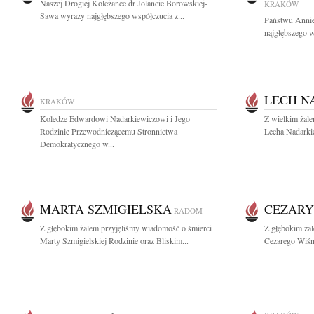
Naszej Drogiej Koleżance dr Jolancie Borowskiej-
KRAKÓW
Sawa wyrazy najgłębszego współczucia z...
Państwu Annie
najgłębszego 
LECH N
KRAKÓW
Koledze Edwardowi Nadarkiewiczowi i Jego
Z wielkim żal
Rodzinie Przewodniczącemu Stronnictwa
Lecha Nadarkie
Demokratycznego w...
MARTA SZMIGIELSKA
CEZARY
RADOM
Z głębokim żalem przyjęliśmy wiadomość o śmierci
Z głębokim ża
Marty Szmigielskiej Rodzinie oraz Bliskim...
Cezarego Wiśni