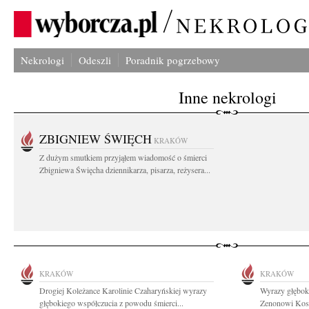
Nekrologi
Odeszli
Poradnik pogrzebowy
Inne nekrologi
ZBIGNIEW ŚWIĘCH
KRAKÓW
Z dużym smutkiem przyjąłem wiadomość o śmierci
Zbigniewa Święcha dziennikarza, pisarza, reżysera...
KRAKÓW
KRAKÓW
Drogiej Koleżance Karolinie Czaharyńskiej wyrazy
Wyrazy głęboki
głębokiego współczucia z powodu śmierci...
Zenonowi Kosi