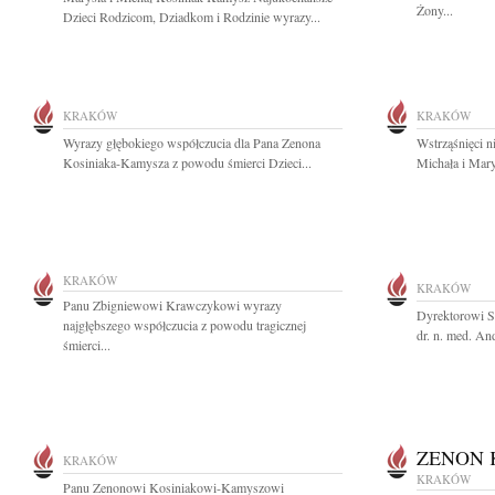
Żony...
Dzieci Rodzicom, Dziadkom i Rodzinie wyrazy...
KRAKÓW
KRAKÓW
Wyrazy głębokiego współczucia dla Pana Zenona
Wstrząśnięci n
Kosiniaka-Kamysza z powodu śmierci Dzieci...
Michała i Mary
KRAKÓW
KRAKÓW
Panu Zbigniewowi Krawczykowi wyrazy
Dyrektorowi Sz
najgłębszego współczucia z powodu tragicznej
dr. n. med. And
śmierci...
ZENON 
KRAKÓW
KRAKÓW
Panu Zenonowi Kosiniakowi-Kamyszowi