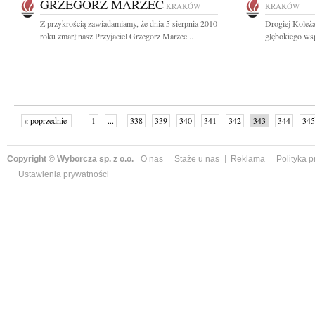
GRZEGORZ MARZEC
KRAKÓW
KRAKÓW
Z przykrością zawiadamiamy, że dnia 5 sierpnia 2010
Drogiej Koleż
roku zmarł nasz Przyjaciel Grzegorz Marzec...
głębokiego wsp
« poprzednie
1
...
338
339
340
341
342
343
344
345
następne »
Copyright © Wyborcza sp. z o.o.
O nas
Staże u nas
Reklama
Polityka 
Ustawienia prywatności