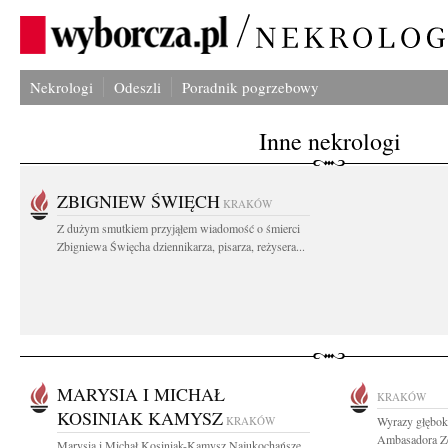
Nekrologi
Odeszli
Poradnik pogrzebowy
Inne nekrologi
ZBIGNIEW ŚWIĘCH
KRAKÓW
Z dużym smutkiem przyjąłem wiadomość o śmierci
Zbigniewa Święcha dziennikarza, pisarza, reżysera...
MARYSIA I MICHAŁ
KRAKÓW
KOSINIAK KAMYSZ
KRAKÓW
Wyrazy głębok
Ambasadora Ze
Marysia i Michał Kosiniak-Kamysz Najukochańsze