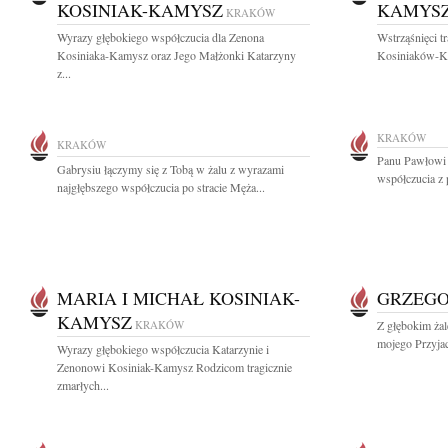
KOSINIAK-KAMYSZ
KAMYS
KRAKÓW
Wyrazy głębokiego współczucia dla Zenona
Wstrząśnięci t
Kosiniaka-Kamysz oraz Jego Małżonki Katarzyny
Kosiniaków-Ka
z...
KRAKÓW
KRAKÓW
Panu Pawłowi 
Gabrysiu łączymy się z Tobą w żalu z wyrazami
współczucia z 
najgłębszego współczucia po stracie Męża...
MARIA I MICHAŁ KOSINIAK-
GRZEGO
KAMYSZ
KRAKÓW
Z głębokim ża
mojego Przyjac
Wyrazy głębokiego współczucia Katarzynie i
Zenonowi Kosiniak-Kamysz Rodzicom tragicznie
zmarłych...