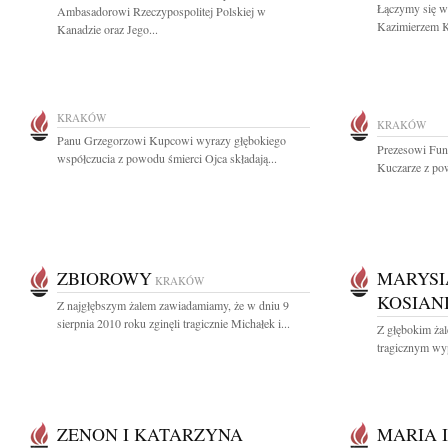
Łączymy się w
Ambasadorowi Rzeczypospolitej Polskiej w
Kazimierzem K
Kanadzie oraz Jego...
KRAKÓW
KRAKÓW
Panu Grzegorzowi Kupcowi wyrazy głębokiego
Prezesowi Fun
współczucia z powodu śmierci Ojca składają...
Kuczarze z pow
ZBIOROWY
MARYSI
KRAKÓW
KOSIAN
Z najgłębszym żalem zawiadamiamy, że w dniu 9
sierpnia 2010 roku zginęli tragicznie Michałek i...
Z głębokim ża
tragicznym wyp
ZENON I KATARZYNA
MARIA I