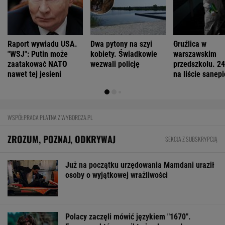
Raport wywiadu USA.
Dwa pytony na szyi
Gruźlica w
"WSJ": Putin może
kobiety. Świadkowie
warszawskim
zaatakować NATO
wezwali policję
przedszkolu. 24
nawet tej jesieni
na liście sanep
WSPÓŁPRACA PŁATNA Z WYBORCZA.PL
ZROZUM, POZNAJ, ODKRYWAJ
SEKCJA Z SUBSKRYPCJĄ
Już na początku urzędowania Mamdani uraził
osoby o wyjątkowej wrażliwości
Polacy zaczęli mówić językiem "1670".