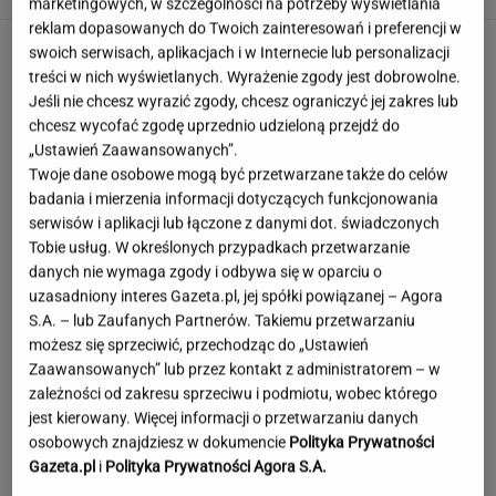
marketingowych, w szczególności na potrzeby wyświetlania
reklam dopasowanych do Twoich zainteresowań i preferencji w
swoich serwisach, aplikacjach i w Internecie lub personalizacji
treści w nich wyświetlanych. Wyrażenie zgody jest dobrowolne.
Jeśli nie chcesz wyrazić zgody, chcesz ograniczyć jej zakres lub
chcesz wycofać zgodę uprzednio udzieloną przejdź do
„Ustawień Zaawansowanych”.
Twoje dane osobowe mogą być przetwarzane także do celów
badania i mierzenia informacji dotyczących funkcjonowania
serwisów i aplikacji lub łączone z danymi dot. świadczonych
Tobie usług. W określonych przypadkach przetwarzanie
danych nie wymaga zgody i odbywa się w oparciu o
uzasadniony interes Gazeta.pl, jej spółki powiązanej – Agora
S.A. – lub Zaufanych Partnerów. Takiemu przetwarzaniu
możesz się sprzeciwić, przechodząc do „Ustawień
Zaawansowanych” lub przez kontakt z administratorem – w
zależności od zakresu sprzeciwu i podmiotu, wobec którego
jest kierowany. Więcej informacji o przetwarzaniu danych
osobowych znajdziesz w dokumencie
Polityka Prywatności
Tajemniczy most na granicy Rosji. Ukraina bije
na alarm
Gazeta.pl
i
Polityka Prywatności Agora S.A.