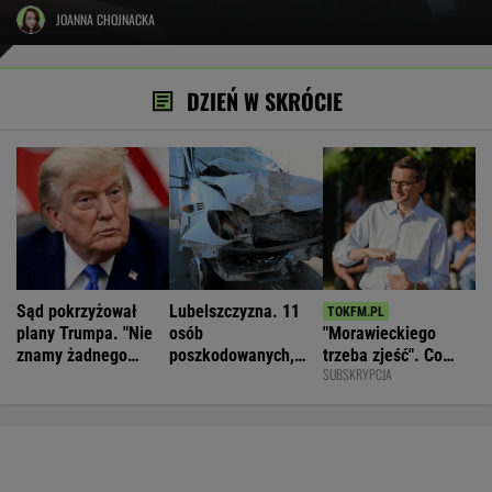
JOANNA CHOJNACKA
DZIEŃ W SKRÓCIE
Sąd pokrzyżował
Lubelszczyzna. 11
plany Trumpa. "Nie
osób
"Morawieckiego
znamy żadnego
poszkodowanych,
trzeba zjeść". Co
SUBSKRYPCJA
przypadku w historii"
droga całkowicie
dzieje się w PiS?
zablokowana