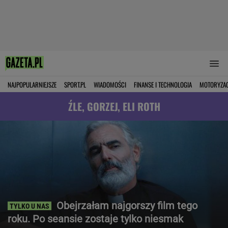
NAJPOPULARNIEJSZE
SPORT.PL
WIADOMOŚCI
FINANSE I TECHNOLOGIA
MOTORYZA
ŹLE, GORZEJ, ELI ROTH
Obejrzałam najgorszy film tego
roku. Po seansie zostaje tylko niesmak