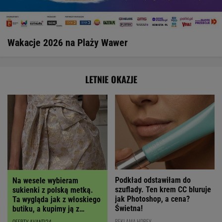
Wakacje 2026 na Plaży Wawer
LETNIE OKAZJE
Podkład odstawiłam do
Na wesele wybieram
szuflady. Ten krem CC bluruje
sukienki z polską metką.
jak Photoshop, a cena?
Ta wygląda jak z włoskiego
Świetna!
butiku, a kupimy ją z
RABATEM
REKLAMA HDREY
OFERTY AVANTI24