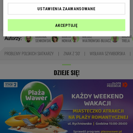
Oto darmowy sposób na
USTAWIENIA ZAAWANSOWANE
odcinkowe pomiary prędkości. Polski program
TOMASZ OKUROWSKI
AKCEPTUJĘ
DOMINIK
MARTA
MIŁOSZ
MICHAŁ
Autorzy:
SENKOWSKI
NOWAK
WIATROWSKI-BUJACZ
TRELA
PROBLEMY POLSKICH SIATKARZY
ZNAK Z '30'
WISŁAWA SZYMBORSKA
DZIEJE SIĘ!