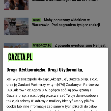
Moby poruszony widokiem w
Warszawie. Pod nagraniem tysiące reakcji
Z powodu overtourismu Hel jest
turystycznym zombie
SUBSKRYPCJA
Droga Użytkowniczko, Drogi Użytkowniku,
Takie "becikowe" to nawet 3 tys. zł. Pieniądze
są dla osób z całej Polski
jeśli wyrazisz zgodę klikając „Akceptuję”, Gazeta.pl sp. z o.o.
oraz jej Zaufani Partnerzy, w tym [
676
] Zaufanych Partnerów
IAB, jak również Agora S.A. będąca spółką powiązaną z
Gazeta.pl sp. z o.o., będą przetwarzać Twoje dane osobowe
Anastazja Kuś mistrzynią świata! Historyczny
występ, brawo!
takie jak adresy IP, adresy e-mail czy identyfikatory plików
cookie lub inne informacje zapisane w tych plikach do celów