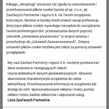
Klikając „Akceptuję” wyrażasz też zgodę na zainstalowanie i
przechowywanie plików cookie Gazeta.pl sp. z o.o., jej
Dostałeś taki list z banku? Lepiej go nie
Zaufanych Partnerów i Agora S.A. na Twoim urządzeniu
ignorować
końcowym. Możesz w każdej chwili zmienić swoje preferencje
dotyczące plików cookie, wywołując narzędzie do zarządzania
twoimi preferencjami dot. przetwarzania danych poprzez
odnośnik „Ustawienia prywatności ” w stopce serwisu i
Quiz. Te aktorki znane są na całym świecie.
przechodząc do „Ustawień Zaawansowanych”. Zmiana
Kojarzysz ich nazwiska?
ustawień plików cookie możliwa jest także za pomocą ustawień
przeglądarki.
My, nasi Zaufani Partnerzy i Agora S.A. możemy przetwarzać
To nie droga na skróty. Matka pokazuje, jak
dane osobowe w następujących celach:
naprawdę wygląda edukacja domowa
Użycie dokładnych danych geolokalizacyjnych. Aktywne
MATERIAŁ PROMOCYJNY
skanowanie charakterystyki urządzenia do celów
identyfikacji. Przechowywanie informacji na urządzeniu lub
Partnerka Litewki po jego
dostęp do nich. Spersonalizowane reklamy i treści, pomiar
śmierci: Niektórzy zlecieli się jak sępy
reklam i treści, badnie odbiorców i ulepszanie usług.
SUBSKRYPCJA
Lista Zaufanych Partnerów