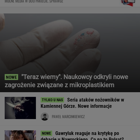
MOCNE MEDIA W DUO PAKIECIE. SPRAWDŹ
"Teraz wiemy". Naukowcy odkryli nowe
zagrożenie związane z mikroplastikiem
Seria ataków nożowników w
Kamiennej Górze. Nowe informacje
PAWEŁ MARCINKIEWICZ
Gawryluk reaguje na krytykę po
debacie u Nawrockiego. Co na to Polsat?