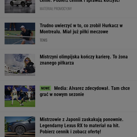
cenie. Pobierz cennik i sprawdź korzyść!
MATERIAŁ PROMOCYJNY
Trudno uwierzyć w to, co zrobił Hurkacz w
Montrealu. Miał już piłki meczowe
TENIS
Mistrzyni olimpijska kończy karierę. To żona
znanego piłkarza
Media: Alvarez zdecydował. Tam chce
grać w nowym sezonie
Mistrzowie z Japonii zaskakują ponownie.
Legendarny Lexus RX to materiał na hit.
Pobierz cennik i zobacz ofertę!