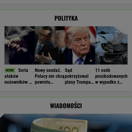
POLITYKA
Seria
Nowy sondaż.
Sąd
11 osób
ataków
Polacy nie chcą
pokrzyżował
poszkodowanych
nożowników w
powrotu
plany Trumpa.
w wypadku z
Kamiennej
Morawieckiego
"Nie znamy
udziałem busa.
Górze. Nowe
żadnego
Są utrudnienia
informacje
przypadku w
WIADOMOŚCI
historii"