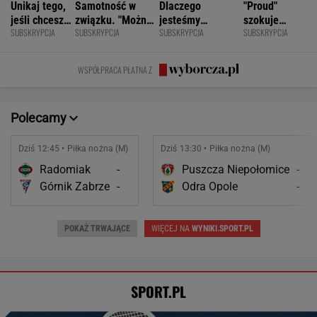
Unikaj tego,
Samotność w
Dlaczego
"Proud"
jeśli chcesz
związku. "Można
jesteśmy
szokuje
SUBSKRYPCJA
SUBSKRYPCJA
SUBSKRYPCJA
SUBSKRYPCJA
znacznie
być kochaną i
permanentnie
odważnymi
opóźnić
jednocześnie czuć
zmęczeni? "Te
scenami.
starczą
się samotną"
same grzechy
Rozmawiamy
WSPÓŁPRACA PŁATNA Z
demencję
główne"
z twórcami
scen
intymnych
Polecamy
Dziś 12:45 • Piłka nożna (M)
Dziś 13:30 • Piłka nożna (M)
Radomiak
-
Puszcza Niepołomice
-
Górnik Zabrze
-
Odra Opole
-
POKAŻ TRWAJĄCE
WIĘCEJ NA
WYNIKI.SPORT.PL
SPORT.PL