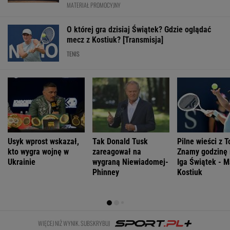
MATERIAŁ PROMOCYJNY
O której gra dzisiaj Świątek? Gdzie oglądać
mecz z Kostiuk? [Transmisja]
TENIS
Usyk wprost wskazał,
Tak Donald Tusk
Pilne wieści z T
kto wygra wojnę w
zareagował na
Znamy godzinę
Ukrainie
wygraną Niewiadomej-
Iga Świątek - M
Phinney
Kostiuk
WIĘCEJ NIŻ WYNIK. SUBSKRYBUJ