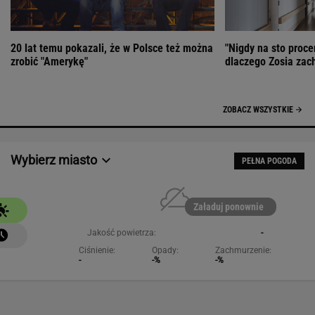
20 lat temu pokazali, że w Polsce też można
"Nigdy na sto proce
zrobić "Amerykę"
dlaczego Zosia zac
ZOBACZ WSZYSTKIE
Wybierz miasto
PEŁNA POGODA
Załaduj ponownie
Jakość powietrza:
-
Ciśnienie:
Opady:
Zachmurzenie:
-
-%
-%