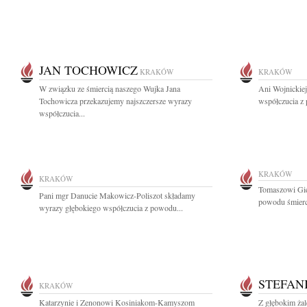
JAN TOCHOWICZ
KRAKÓW
KRAKÓW
W związku ze śmiercią naszego Wujka Jana
Ani Wojnickie
Tochowicza przekazujemy najszczersze wyrazy
współczucia z 
współczucia...
KRAKÓW
KRAKÓW
Tomaszowi Gie
Pani mgr Danucie Makowicz-Poliszot składamy
powodu śmierci
wyrazy głębokiego współczucia z powodu...
STEFAN
KRAKÓW
Katarzynie i Zenonowi Kosiniakom-Kamyszom
Z głębokim ża