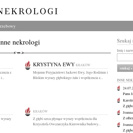
grzebowy
Inne nekrologi
Szukaj
Imię i naz
KRYSTYNA EWY
KRAKÓW
czucia z
Mojemu Przyjacielowi Jackowi Ewy, Jego Rodzinie i
...
Bliskim wyrazy głębokiego żalu i współczucia z...
INNE NE
24.07
Panu J
Karoli
Z głęb
KRAKÓW
Joanna
Z olbr
 wyrazy
Z głębi serca płynące wyrazy współczucia dla
Krzysztofa Owczarczyka Kierownika budowy...
Joanna
Z głęb