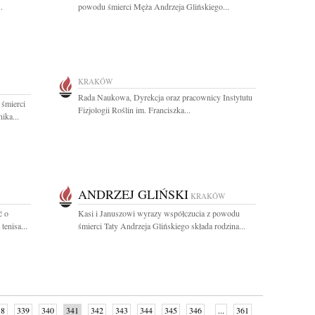
.
powodu śmierci Męża Andrzeja Glińskiego...
KRAKÓW
Rada Naukowa, Dyrekcja oraz pracownicy Instytutu
 śmierci
Fizjologii Roślin im. Franciszka...
ika...
ANDRZEJ GLIŃSKI
KRAKÓW
ć o
Kasi i Januszowi wyrazy współczucia z powodu
tenisa...
śmierci Taty Andrzeja Glińskiego składa rodzina...
38
339
340
341
342
343
344
345
346
...
361