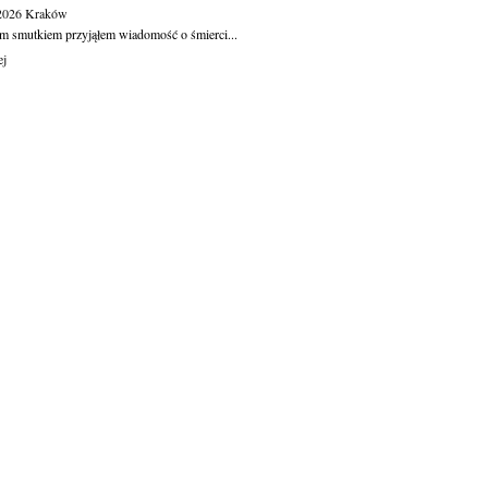
.2026
Kraków
m smutkiem przyjąłem wiadomość o śmierci...
ej