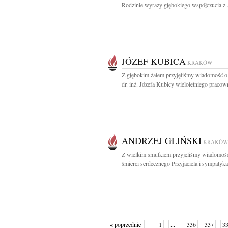
Rodzinie wyrazy głębokiego współczucia z..
JÓZEF KUBICA
KRAKÓW
Z głębokim żalem przyjęliśmy wiadomość o
dr. inż. Józefa Kubicy wieloletniego pracown
ANDRZEJ GLIŃSKI
KRAKÓW
Z wielkim smutkiem przyjęliśmy wiadomoś
śmierci serdecznego Przyjaciela i sympatyka 
« poprzednie
1
...
336
337
3