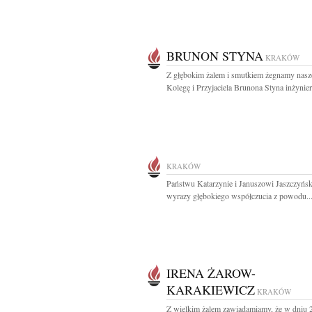
BRUNON STYNA
KRAKÓW
Z głębokim żalem i smutkiem żegnamy nas
Kolegę i Przyjaciela Brunona Styna inżyniera
KRAKÓW
Państwu Katarzynie i Januszowi Jaszczyńs
wyrazy głębokiego współczucia z powodu..
IRENA ŻAROW-
KARAKIEWICZ
KRAKÓW
Z wielkim żalem zawiadamiamy, że w dniu 