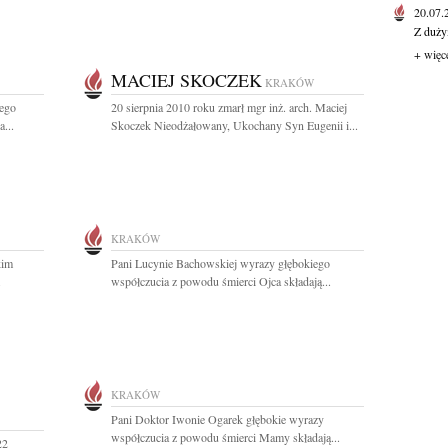
20.07
Z duży
+ więc
MACIEJ SKOCZEK
KRAKÓW
zego
20 sierpnia 2010 roku zmarł mgr inż. arch. Maciej
...
Skoczek Nieodżałowany, Ukochany Syn Eugenii i...
KRAKÓW
kim
Pani Lucynie Bachowskiej wyrazy głębokiego
.
współczucia z powodu śmierci Ojca składają...
KRAKÓW
Pani Doktor Iwonie Ogarek głębokie wyrazy
współczucia z powodu śmierci Mamy składają...
22