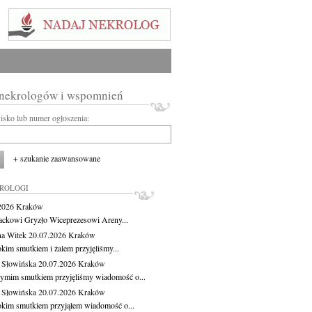
 nekrologów i wspomnień
wisko lub numer ogłoszenia:
+ szukanie zaawansowane
KROLOGI
.2026
Kraków
ackowi Gryzło Wiceprezesowi Areny...
na Witek
20.07.2026
Kraków
okim smutkiem i żalem przyjęliśmy...
 Słowińska
20.07.2026
Kraków
zymim smutkiem przyjęliśmy wiadomość o...
 Słowińska
20.07.2026
Kraków
okim smutkiem przyjąłem wiadomość o...