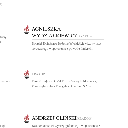
j...
AGNIESZKA
WYDZIAŁKIEWICZ
nawcę
KRAKÓW
...
Drogiej Koleżance Bożenie Wydziałkiewicz wyrazy
serdecznego współczucia z powodu śmierci...
KRAKÓW
emu oraz
Pani Zdzisławie Głód Prezes Zarządu Miejskiego
Przedsiębiorstwa Energetyki Cieplnej SA w...
ANDRZEJ GLIŃSKI
KRAKÓW
ałej
Beacie Glińskiej wyrazy głębokiego współczucia z