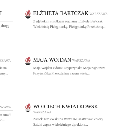
I
ELŻBIETA BARTCZAK
WARSZAWA
Z głębokim smutkiem żegnamy Elżbietę Bartczak
ą drogę
Wieloletnią Pielęgniarkę, Pielęgniarkę Przełożoną...
MAJA WOJDAN
SZAWA
WARSZAWA
ielna.
Maja Wojdan z domu Stypczyńska Moja najbliższa
emy...
Przyjaciółka Przeszłyśmy razem wiele...
WOJCIECH KWIATKOWSKI
SZAWA
WARSZAWA
e zmarł
Zamek Królewski na Wawelu-Państwowe Zbiory
"...
Sztuki żegna wieloletniego dyrektora...