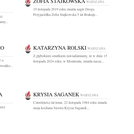
ZOFIA STAJKOWSKA
WARSZAWA
19 listopada 2019 roku zmarła nagle Droga
Przyjaciółka Zofia Stajkowska 5 lat Brakuje...
ci
amy...
KO
KATARZYNA ROLSKI
WARSZAWA
Z głębokiem smutkiem zawiadamiamy, że w dniu 15
ć o
listopada 2024 roku, w Montrealu, zmarła nasza...
oweńko...
A
KRYSIA SAGANEK
WARSZAWA
Czterdzieści lat temu, 22 listopada 1984 roku zmarła
erci
moja kochana Siostra Krysia Saganek...