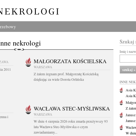
grzebowy
Inne nekrologi
Szukaj
Imię i naz
MAŁGORZATA KOŚCIELSKA
ZAWA
WARSZAWA
nia 2011
Z żalem żegnam prof. Małgorzatę Kościelską
dziękując za wiele Dorota Orlińska
INNE NE
Asia K
Asia K
Małgor
WACŁAWA STEC-MYŚLIWSKA
Z żale
WARSZAWA
Janusz
enna i
Janusz
W dniu 4 sierpnia 2026 roku zmarła przeżywszy 93
lata Wacława Stec-Myśliwska o czym
Wacław
zawiadamiamy...
W dniu