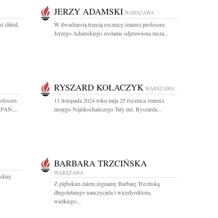
JERZY ADAMSKI
WARSZAWA
st chłód,
W dwudziestą trzecią rocznicę śmierci profesora
Jerzego Adamskiego zostanie odprawiona msza...
RYSZARD KOŁACZYK
WARSZAWA
ofesora
11 listopada 2024 roku mija 25 rocznica śmierci
 PAN,...
mojego Najukochańszego Taty inż. Ryszarda...
BARBARA TRZCIŃSKA
WARSZAWA
skiej
Z głębokim żalem żegnamy Barbarę Trzcińską
długoletniego nauczyciela i wicedyrektora,
wielkiego...