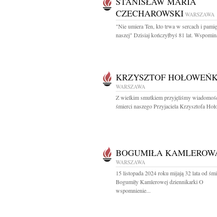
STANISŁAW MARIA
CZECHAROWSKI
WARSZAWA
"Nie umiera Ten, kto trwa w sercach i pamię
naszej" Dzisiaj kończyłbyś 81 lat. Wspomin
KRZYSZTOF HOŁOWEŃ
WARSZAWA
Z wielkim smutkiem przyjęliśmy wiadomoś
śmierci naszego Przyjaciela Krzysztofa Hoł
BOGUMIŁA KAMLEROW
WARSZAWA
15 listopada 2024 roku mijają 32 lata od śmi
Bogumiły Kamlerowej dziennikarki O
wspomnienie...