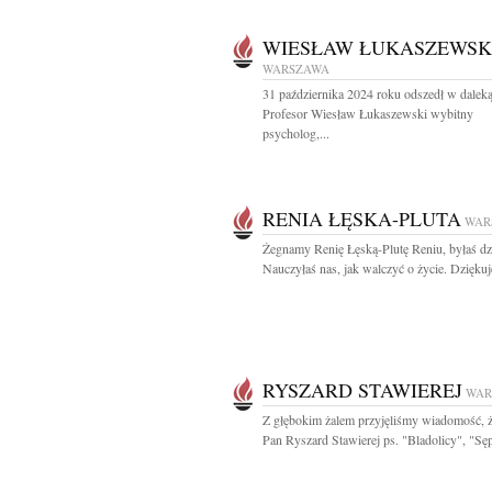
WIESŁAW ŁUKASZEWSK
WARSZAWA
31 października 2024 roku odszedł w dalek
Profesor Wiesław Łukaszewski wybitny
psycholog,...
RENIA ŁĘSKA-PLUTA
WAR
Żegnamy Renię Łęską-Plutę Reniu, byłaś dz
Nauczyłaś nas, jak walczyć o życie. Dziękuj
RYSZARD STAWIEREJ
WAR
Z głębokim żalem przyjęliśmy wiadomość, ż
Pan Ryszard Stawierej ps. "Bladolicy", "Sęp