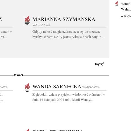
Witold
W dniu 
+ więc
Z
MARIANNA SZYMAŃSKA
WARSZAWA
t zmarł w
Gdyby miłość mogła uzdrawiać a łzy wskrzeszać
at...
byłabyś z nami ale Ty jesteś tylko w snach Mija 7...
więcej
WANDA SARNECKA
ZAWA
WARSZAWA
gim
Z głębokim żalem przyjąłem wiadomość o śmierci w
...
dniu 14 listopada 2024 roku Marii Wandy...