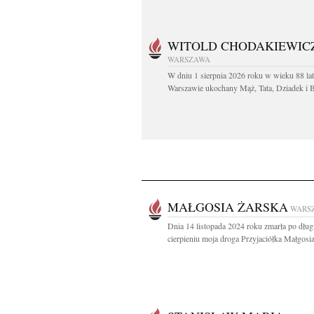
WITOLD CHODAKIEWIC
WARSZAWA
W dniu 1 sierpnia 2026 roku w wieku 88 la
Warszawie ukochany Mąż, Tata, Dziadek i Br
MAŁGOSIA ŻARSKA
WARS
Dnia 14 listopada 2024 roku zmarła po dłu
cierpieniu moja droga Przyjaciółka Małgosia