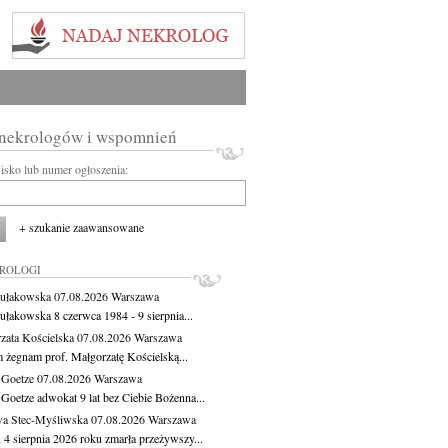
 nekrologów i wspomnień
wisko lub numer ogłoszenia:
+ szukanie zaawansowane
KROLOGI
ułakowska
07.08.2026
Warszawa
ułakowska 8 czerwca 1984 - 9 sierpnia...
zata Kościelska
07.08.2026
Warszawa
m żegnam prof. Małgorzatę Kościelską...
 Goetze
07.08.2026
Warszawa
 Goetze adwokat 9 lat bez Ciebie Bożenna...
a Stec-Myśliwska
07.08.2026
Warszawa
 4 sierpnia 2026 roku zmarła przeżywszy...