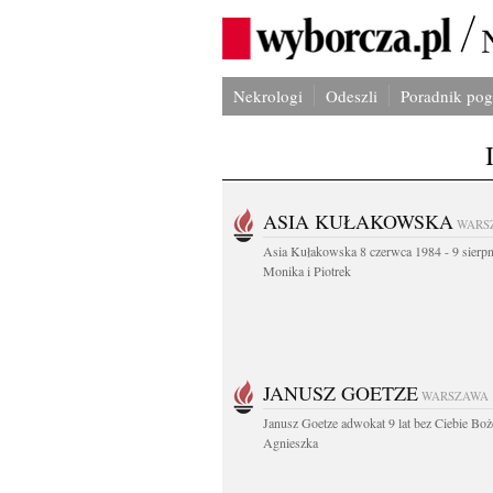
Nekrologi
Odeszli
Poradnik po
ASIA KUŁAKOWSKA
WARS
Asia Kułakowska 8 czerwca 1984 - 9 sierp
Monika i Piotrek
JANUSZ GOETZE
WARSZAWA
Janusz Goetze adwokat 9 lat bez Ciebie Boż
Agnieszka