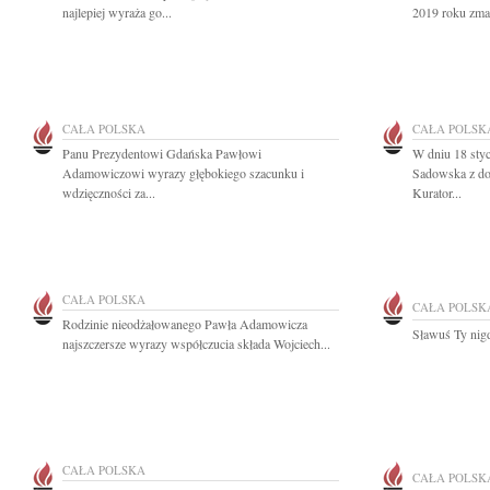
najlepiej wyraża go...
2019 roku zmar
CAŁA POLSKA
CAŁA POLSK
Panu Prezydentowi Gdańska Pawłowi
W dniu 18 styc
Adamowiczowi wyrazy głębokiego szacunku i
Sadowska z d
wdzięczności za...
Kurator...
CAŁA POLSKA
CAŁA POLSK
Rodzinie nieodżałowanego Pawła Adamowicza
Sławuś Ty nig
najszczersze wyrazy współczucia składa Wojciech...
CAŁA POLSKA
CAŁA POLSK