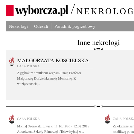
Nekrologi
Odeszli
Poradnik pogrzebowy
Inne nekrologi
MAŁGORZATA KOŚCIELSKA
CAŁA POLSKA
Z głębokim smutkiem żegnam Panią Profesor
Małgorzatę Kościelską moją Mentorkę. Z
wdzięcznością...
CAŁA POLSKA
CAŁA POLSK
Michał Szenwald Liwicki 11.10.1936 - 12.02.2018
Za okazane ser
Absolwent Szkoły Filmowej i Telewizyjnej w...
modlitwę po n