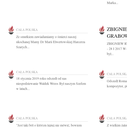
Marka...
ZBIGNI
CAŁA POLSKA
GRABO
Ze smutkiem zawiadamiamy o śmierci naszej
ukochanej Mamy Dr Marii Elwertowskiej Harcerza
ZBIGNIEW R
Szarych...
- 28 I 2017 W 
był...
CAŁA POLSKA
CAŁA POLSK
18 stycznia 2019 roku odszedł od nas
Odszedł Roman
niespodziewanie Waldek Wrzos Był naszym Szefem
kompozytor, p
w latach...
CAŁA POLSKA
CAŁA POLSK
"Jest taki ból o którym lepiej nie mówić, bowiem
Z wielkim żale