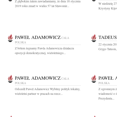
Z głębokim żalem zawiadamiamy, że dnia 18 stycznia
W niedzielę 27 
2019 roku zmarł w wieku 57 lat Sławomir...
Krystyny Kijo
PAWEŁ ADAMOWICZ
TADEUS
CAŁA
POLSKA
22 stycznia 20
Z bólem żegnamy Pawła Adamowicza działacza
Grygo Tatusiu,
opozycji demokratycznej, wieloletniego...
PAWEŁ ADAMOWICZ
PAWEŁ 
CAŁA
POLSKA
POLSKA
Odszedł Paweł Adamowicz Wybitny polityk lokalny,
Z ogromnym ża
wieloletni partner w pracach na rzecz...
wiadomość o 
Prezydenta...