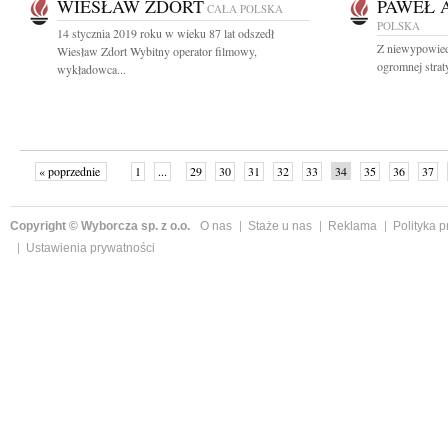
WIESŁAW ZDORT
PAWEŁ 
CAŁA POLSKA
POLSKA
14 stycznia 2019 roku w wieku 87 lat odszedł
Z niewypowied
Wiesław Zdort Wybitny operator filmowy,
ogromnej stra
wykładowca...
« poprzednie
1
...
29
30
31
32
33
34
35
36
37
»
Copyright © Wyborcza sp. z o.o.
O nas
Staże u nas
Reklama
Polityka 
Ustawienia prywatności