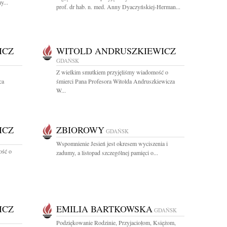
y...
prof. dr hab. n. med. Anny Dyaczyńskiej-Herman...
ICZ
WITOLD ANDRUSZKIEWICZ
GDAŃSK
Z wielkim smutkiem przyjęliśmy wiadomość o
ca
śmierci Pana Profesora Witolda Andruszkiewicza
W...
ICZ
ZBIOROWY
GDAŃSK
Wspomnienie Jesień jest okresem wyciszenia i
ość o
zadumy, a listopad szczególnej pamięci o...
ICZ
EMILIA BARTKOWSKA
GDAŃSK
Podziękowanie Rodzinie, Przyjaciołom, Księżom,