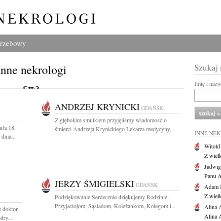
grzebowy
Inne nekrologi
Szukaj
Imię i naz
ANDRZEJ KRYNICKI
GDAŃSK
Z głębokim smutkiem przyjęliśmy wiadomość o
rła 18
śmierci Andrzeja Krynickiego Lekarza medycyny,...
INNE NE
dnia...
Witold
Z wiel
Jadwig
Panu A
JERZY ŚMIGIELSKI
GDAŃSK
Adam 
Z wiel
Podziękowanie Serdecznie dziękujemy Rodzinie,
Przyjaciołom, Sąsiadom, Koleżankom, Kolegom i...
Alina 
 doktor
Alina 
ry...