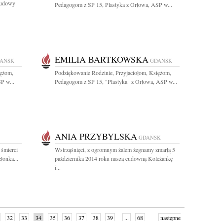
 budowy
Pedagogom z SP 15, Plastyka z Orłowa, ASP w...
EMILIA BARTKOWSKA
AŃSK
GDAŃSK
iężom,
Podziękowanie Rodzinie, Przyjaciołom, Księżom,
P w...
Pedagogom z SP 15, "Plastyka" z Orłowa, ASP w...
ANIA PRZYBYLSKA
GDAŃSK
 śmierci
Wstrząśnięci, z ogromnym żalem żegnamy zmarłą 5
łonka...
października 2014 roku naszą cudowną Koleżankę
i...
32
33
34
35
36
37
38
39
...
68
następne