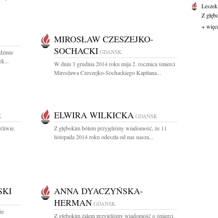
Leszek
Z głęb
+ więc
MIROSŁAW CZESZEJKO-
SOCHACKI
dzinie
GDAŃSK
k...
W dniu 3 grudnia 2014 roku mija 2. rocznica śmierci
Mirosława Czeszejko-Sochackiego Kapitana...
ELWIRA WILKICKA
K
GDAŃSK
śliwie.
Z głębokim bólem przyjęliśmy wiadomość, że 11
listopada 2014 roku odeszła od nas nasza...
SKI
ANNA DYACZYŃSKA-
HERMAN
GDAŃSK
ie
Z głębokim żalem przyjęliśmy wiadomość o śmierci