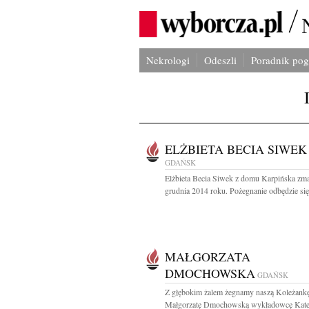
Nekrologi
Odeszli
Poradnik po
ELŻBIETA BECIA SIWEK
GDAŃSK
Elżbieta Becia Siwek z domu Karpińska zma
grudnia 2014 roku. Pożegnanie odbędzie się 
MAŁGORZATA
DMOCHOWSKA
GDAŃSK
Z głębokim żalem żegnamy naszą Koleżankę
Małgorzatę Dmochowską wykładowcę Kated