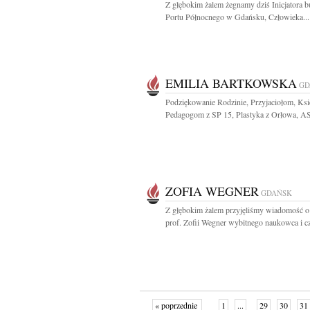
Z głębokim żalem żegnamy dziś Inicjatora
Portu Północnego w Gdańsku, Człowieka...
EMILIA BARTKOWSKA
GD
Podziękowanie Rodzinie, Przyjaciołom, Ks
Pedagogom z SP 15, Plastyka z Orłowa, AS
ZOFIA WEGNER
GDAŃSK
Z głębokim żalem przyjęliśmy wiadomość o
prof. Zofii Wegner wybitnego naukowca i cz
« poprzednie
1
...
29
30
31