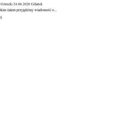
 Górecki
24.06.2026
Gdańsk
okim żalem przyjęliśmy wiadomość o...
ej