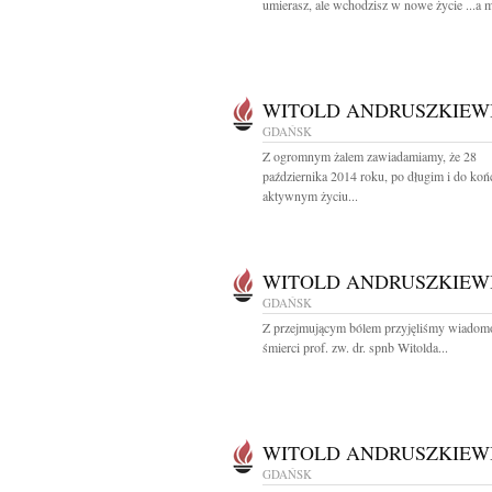
umierasz, ale wchodzisz w nowe życie ...a m
WITOLD ANDRUSZKIEW
GDAŃSK
Z ogromnym żalem zawiadamiamy, że 28
października 2014 roku, po długim i do koń
aktywnym życiu...
WITOLD ANDRUSZKIEW
GDAŃSK
Z przejmującym bólem przyjęliśmy wiadom
śmierci prof. zw. dr. spnb Witolda...
WITOLD ANDRUSZKIEW
GDAŃSK