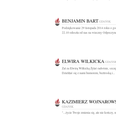
BENJAMIN BART
GDAŃSK
Podziękowanie 29 listopada 2014 roku o go
22.10 odeszła od nas na wieczny Odpoczyne
ELWIRA WILKICKA
GDAŃS
Żal za Elwirą Wilkicką Żyłaś radośnie, szczę
Dzieliłaś się z nami humorem, beztroską i...
KAZIMIERZ WOJNAROW
GDAŃSK
"...życie Twoje zmienia się, ale nie kończy, n