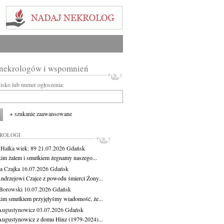
 nekrologów i wspomnień
wisko lub numer ogłoszenia:
+ szukanie zaawansowane
KROLOGI
 Halka
wiek: 89
21.07.2026
Gdańsk
kim żalem i smutkiem żegnamy naszego...
a Czajka
16.07.2026
Gdańsk
ndrzejowi Czajce z powodu śmierci Żony...
Borowski
10.07.2026
Gdańsk
kim smutkiem przyjęłyśmy wiadomość, że...
Augustynowicz
03.07.2026
Gdańsk
Augustynowicz z domu Hinz (1979-2024)...