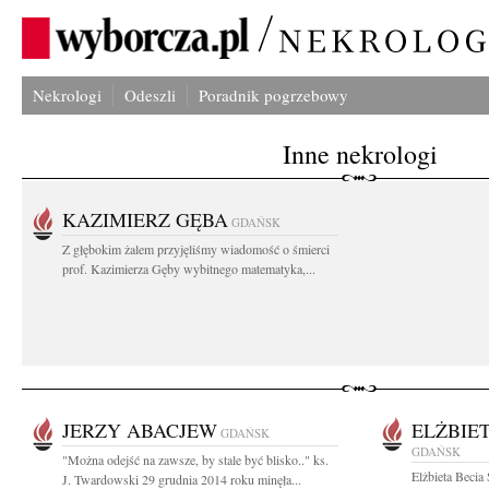
Nekrologi
Odeszli
Poradnik pogrzebowy
Inne nekrologi
KAZIMIERZ GĘBA
GDAŃSK
Z głębokim żalem przyjęliśmy wiadomość o śmierci
prof. Kazimierza Gęby wybitnego matematyka,...
JERZY ABACJEW
ELŻBIE
GDAŃSK
GDAŃSK
"Można odejść na zawsze, by stale być blisko.." ks.
Elżbieta Becia
J. Twardowski 29 grudnia 2014 roku minęła...