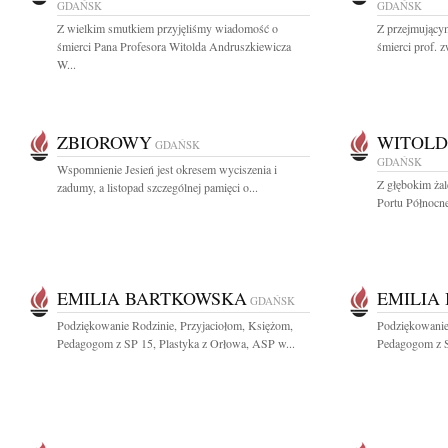
GDAŃSK
GDAŃSK
Z wielkim smutkiem przyjęliśmy wiadomość o
Z przejmujący
śmierci Pana Profesora Witolda Andruszkiewicza
śmierci prof. z
W...
ZBIOROWY
WITOLD
GDAŃSK
GDAŃSK
Wspomnienie Jesień jest okresem wyciszenia i
Z głębokim ża
zadumy, a listopad szczególnej pamięci o...
Portu Północn
EMILIA BARTKOWSKA
EMILIA
GDAŃSK
Podziękowanie Rodzinie, Przyjaciołom, Księżom,
Podziękowanie
Pedagogom z SP 15, Plastyka z Orłowa, ASP w...
Pedagogom z S