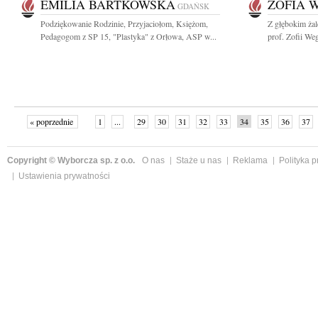
EMILIA BARTKOWSKA
ZOFIA 
GDAŃSK
Podziękowanie Rodzinie, Przyjaciołom, Księżom,
Z głębokim ża
Pedagogom z SP 15, "Plastyka" z Orłowa, ASP w...
prof. Zofii We
« poprzednie
1
...
29
30
31
32
33
34
35
36
37
»
Copyright © Wyborcza sp. z o.o.
O nas
Staże u nas
Reklama
Polityka 
Ustawienia prywatności