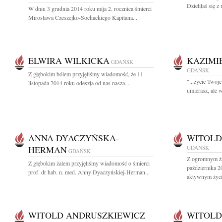
Dzieliłaś się z
W dniu 3 grudnia 2014 roku mija 2. rocznica śmierci
Mirosława Czeszejko-Sochackiego Kapitana...
ELWIRA WILKICKA
KAZIMI
GDAŃSK
GDAŃSK
Z głębokim bólem przyjęliśmy wiadomość, że 11
"...życie Twoje
listopada 2014 roku odeszła od nas nasza...
umierasz, ale 
ANNA DYACZYŃSKA-
WITOLD
HERMAN
GDAŃSK
GDAŃSK
Z ogromnym ża
Z głębokim żalem przyjęliśmy wiadomość o śmierci
października 2
prof. dr hab. n. med. Anny Dyaczyńskiej-Herman...
aktywnym życi
WITOLD ANDRUSZKIEWICZ
WITOLD