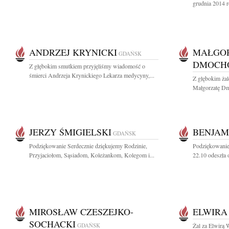
grudnia 2014 r
ANDRZEJ KRYNICKI
MAŁGO
GDAŃSK
DMOCH
Z głębokim smutkiem przyjęliśmy wiadomość o
śmierci Andrzeja Krynickiego Lekarza medycyny,...
Z głębokim ża
Małgorzatę Dm
JERZY ŚMIGIELSKI
BENJAM
GDAŃSK
Podziękowanie Serdecznie dziękujemy Rodzinie,
Podziękowanie 
Przyjaciołom, Sąsiadom, Koleżankom, Kolegom i...
22.10 odeszła 
MIROSŁAW CZESZEJKO-
ELWIRA
SOCHACKI
GDAŃSK
Żal za Elwirą W