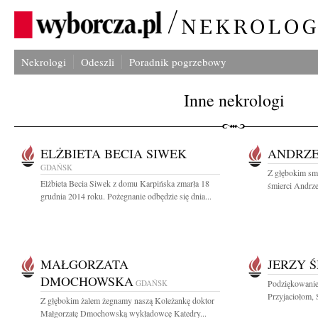
Nekrologi
Odeszli
Poradnik pogrzebowy
Inne nekrologi
ELŻBIETA BECIA SIWEK
ANDRZE
GDAŃSK
Z głębokim sm
Elżbieta Becia Siwek z domu Karpińska zmarła 18
śmierci Andrze
grudnia 2014 roku. Pożegnanie odbędzie się dnia...
MAŁGORZATA
JERZY Ś
DMOCHOWSKA
GDAŃSK
Podziękowanie
Przyjaciołom,
Z głębokim żalem żegnamy naszą Koleżankę doktor
Małgorzatę Dmochowską wykładowcę Katedry...