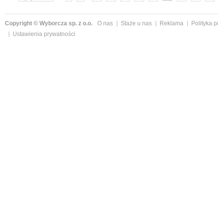
»
Copyright © Wyborcza sp. z o.o.
O nas
Staże u nas
Reklama
Polityka 
Ustawienia prywatności