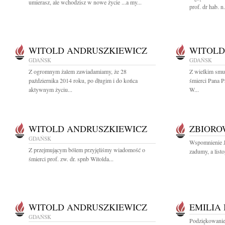
umierasz, ale wchodzisz w nowe życie ...a my...
prof. dr hab. 
WITOLD ANDRUSZKIEWICZ
WITOLD
GDAŃSK
GDAŃSK
Z ogromnym żalem zawiadamiamy, że 28
Z wielkim smu
października 2014 roku, po długim i do końca
śmierci Pana 
aktywnym życiu...
W...
WITOLD ANDRUSZKIEWICZ
ZBIOR
GDAŃSK
Wspomnienie Je
Z przejmującym bólem przyjęliśmy wiadomość o
zadumy, a listo
śmierci prof. zw. dr. spnb Witolda...
WITOLD ANDRUSZKIEWICZ
EMILIA
GDAŃSK
Podziękowanie