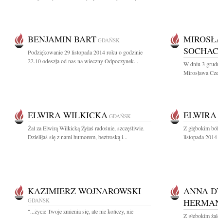
BENJAMIN BART
MIROSŁ
GDAŃSK
SOCHAC
Podziękowanie 29 listopada 2014 roku o godzinie
22.10 odeszła od nas na wieczny Odpoczynek...
W dniu 3 grudn
Mirosława Cze
ELWIRA WILKICKA
ELWIRA
GDAŃSK
Żal za Elwirą Wilkicką Żyłaś radośnie, szczęśliwie.
Z głębokim bó
Dzieliłaś się z nami humorem, beztroską i...
listopada 2014
KAZIMIERZ WOJNAROWSKI
ANNA D
GDAŃSK
HERMA
"...życie Twoje zmienia się, ale nie kończy, nie
Z głębokim ża