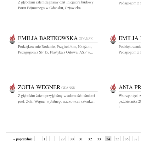
Z głębokim żalem żegnamy dziś Inicjatora budowy
Pedagogom z S
Portu Północnego w Gdańsku, Człowieka...
EMILIA BARTKOWSKA
EMILIA
GDAŃSK
Podziękowanie Rodzinie, Przyjaciołom, Księżom,
Podziękowanie
Pedagogom z SP 15, Plastyka z Orłowa, ASP w...
Pedagogom z S
ZOFIA WEGNER
ANIA P
GDAŃSK
Z głębokim żalem przyjęliśmy wiadomość o śmierci
Wstrząśnięci,
prof. Zofii Wegner wybitnego naukowca i członka...
października 
i...
« poprzednie
1
...
29
30
31
32
33
34
35
36
37