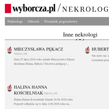
Nekrologi
Odeszli
Poradnik pogrzebowy
Inne nekrologi
MIECZYSŁAWA PĘKACZ
HUBERT
WROCŁAW
Nie mów nic: ju
Dnia 25 lipca 2026 roku zmarła Mieczysława Pękacz
rozumiem przed
ukochana Mama, Babcia i Teściowa pedagog i...
HALINA HANNA
KOŚCIELNIAK
WROCŁAW
Halina Hanna Kościelniak Zmarła 30.06.2026 roku
Pogrzeb odbędzie się w dniu 4.08.2026 roku na...