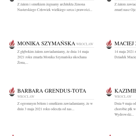
Z żalem i smutkiem żegnamy architekta Zenona
Z żalem zawiad
Nasterskiego Człowiek wielkiego serca i prawości...
zmarł nasz Ojci
MONIKA SZYMAŃSKA
MACIEJ
WROCŁAW
Z głębokim żalem zawiadamiamy, że dnia 14 maja
14 maja 2021 
2021 roku zmarła Monika Szymańska ukochana
Dziadek Maciej
Żona,...
BARBARA GRENDUS-TOTA
KAZIMI
WROCŁAW
WROCŁAW
Z ogromnym bólem i smutkiem zawiadamiamy, że w
Dnia 9 maja od
dniu 3 maja 2021 roku odeszła od nas...
chorobie płk w
Wydrowski...