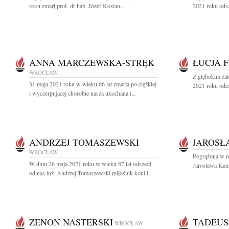
roku zmarł prof. dr hab. Józef Kosian...
2021 roku odsz
ANNA MARCZEWSKA-STRĘK
ŁUCJA 
WROCŁAW
Z głębokim ża
31 maja 2021 roku w wieku 66 lat zmarła po ciężkiej
2021 roku odes
i wyczerpującej chorobie nasza ukochana i...
ANDRZEJ TOMASZEWSKI
JAROSŁ
WROCŁAW
Pogrążona w ro
W dniu 26 maja 2021 roku w wieku 87 lat odszedł
Jarosława Kam
od nas inż. Andrzej Tomaszewski miłośnik koni i...
ZENON NASTERSKI
TADEUS
WROCŁAW