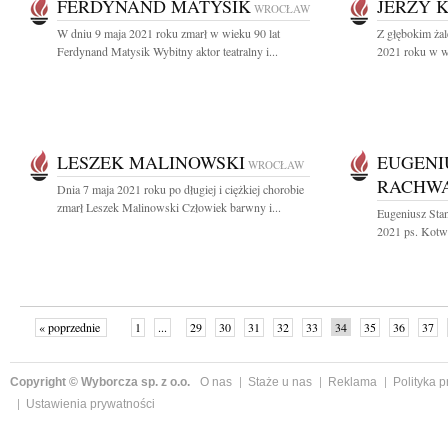
FERDYNAND MATYSIK
JERZY 
WROCŁAW
W dniu 9 maja 2021 roku zmarł w wieku 90 lat
Z głębokim żal
Ferdynand Matysik Wybitny aktor teatralny i...
2021 roku w wi
LESZEK MALINOWSKI
EUGENI
WROCŁAW
RACHWA
Dnia 7 maja 2021 roku po długiej i ciężkiej chorobie
zmarł Leszek Malinowski Człowiek barwny i...
Eugeniusz Sta
2021 ps. Kotwi
« poprzednie
1
...
29
30
31
32
33
34
35
36
37
»
Copyright © Wyborcza sp. z o.o.
O nas
Staże u nas
Reklama
Polityka 
Ustawienia prywatności