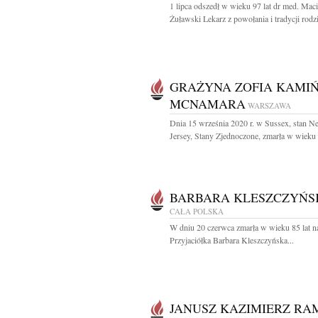
1 lipca odszedł w wieku 97 lat dr med. Maci
Żuławski Lekarz z powołania i tradycji rodz
GRAŻYNA ZOFIA KAMI
MCNAMARA
WARSZAWA
Dnia 15 września 2020 r. w Sussex, stan N
Jersey, Stany Zjednoczone, zmarła w wieku 9
BARBARA KLESZCZYŃS
CAŁA POLSKA
W dniu 20 czerwca zmarła w wieku 85 lat n
Przyjaciółka Barbara Kleszczyńska...
JANUSZ KAZIMIERZ RA