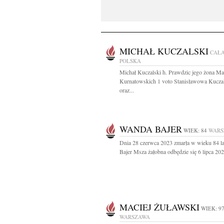
MICHAŁ KUCZALSKI
CAŁ
POLSKA
Michał Kuczalski h. Prawdzic jego żona Ma
Kurnatowskich 1 voto Stanisławowa Kucza
oraz...
WANDA BAJER
WIEK: 84
WARS
Dnia 28 czerwca 2023 zmarła w wieku 84 l
Bajer Msza żałobna odbędzie się 6 lipca 202
MACIEJ ŻUŁAWSKI
WIEK: 9
WARSZAWA