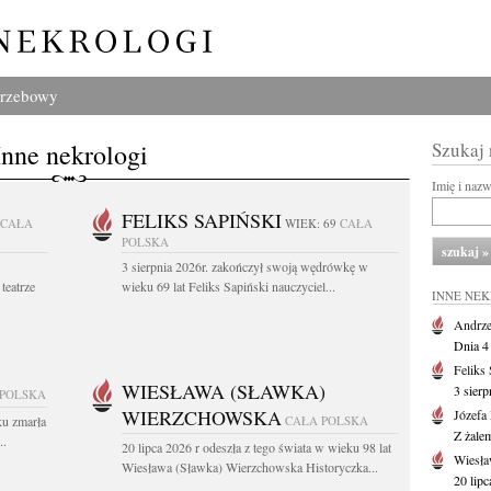
grzebowy
Inne nekrologi
Szukaj
Imię i naz
FELIKS SAPIŃSKI
CAŁA
WIEK: 69
CAŁA
POLSKA
3 sierpnia 2026r. zakończył swoją wędrówkę w
teatrze
wieku 69 lat Feliks Sapiński nauczyciel...
INNE NE
Andrze
Dnia 4 
Feliks
WIESŁAWA (SŁAWKA)
3 sierp
 POLSKA
WIERZCHOWSKA
Józefa
ku zmarła
CAŁA POLSKA
Z żale
..
20 lipca 2026 r odeszła z tego świata w wieku 98 lat
Wiesła
Wiesława (Sławka) Wierzchowska Historyczka...
20 lipc