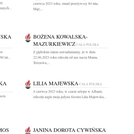
ej
czerwca 2023 roku, zmarł przeżywszy 84 lata,
innych...
Mąż,...
ŃSKA
BOŻENA KOWALSKA-
MAZURKIEWICZ
CAŁA POLSKA
ew
Z głębokim żalem zawiadamiamy, że w dniu
0 lat...
22.06.2023 roku odeszła od nas nasza Mama,
Teściowa,...
KA
LILIA MAJEWSKA
CAŁA POLSKA
4 czerwca 2023 roku, w czasie urlopu w Albanii,
asza
odeszła nagle moja jedyna Siostra Lilia Majewska...
MOS
JANINA DOROTA CYWIŃSKA