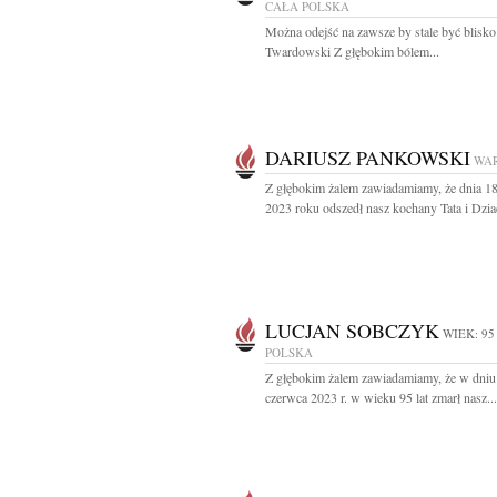
CAŁA POLSKA
Można odejść na zawsze by stale być blisko
Twardowski Z głębokim bólem...
DARIUSZ PANKOWSKI
WA
Z głębokim żalem zawiadamiamy, że dnia 1
2023 roku odszedł nasz kochany Tata i Dzia
LUCJAN SOBCZYK
WIEK: 95
POLSKA
Z głębokim żalem zawiadamiamy, że w dniu
czerwca 2023 r. w wieku 95 lat zmarł nasz...