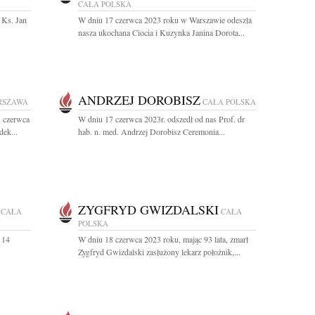
CAŁA POLSKA
 Ks. Jan
W dniu 17 czerwca 2023 roku w Warszawie odeszła
nasza ukochana Ciocia i Kuzynka Janina Dorota...
ANDRZEJ DOROBISZ
RSZAWA
CAŁA POLSKA
8 czerwca
W dniu 17 czerwca 2023r. odszedł od nas Prof. dr
dek...
hab. n. med. Andrzej Dorobisz Ceremonia...
ZYGFRYD GWIZDALSKI
CAŁA
CAŁA
POLSKA
 14
W dniu 18 czerwca 2023 roku, mając 93 lata, zmarł
Zygfryd Gwizdalski zasłużony lekarz położnik,...