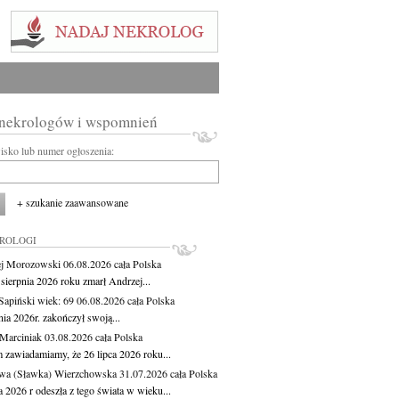
 nekrologów i wspomnień
wisko lub numer ogłoszenia:
+ szukanie zaawansowane
KROLOGI
j Morozowski
06.08.2026
cała Polska
sierpnia 2026 roku zmarł Andrzej...
 Sapiński
wiek: 69
06.08.2026
cała Polska
nia 2026r. zakończył swoją...
 Marciniak
03.08.2026
cała Polska
m zawiadamiamy, że 26 lipca 2026 roku...
wa (Sławka) Wierzchowska
31.07.2026
cała Polska
a 2026 r odeszła z tego świata w wieku...