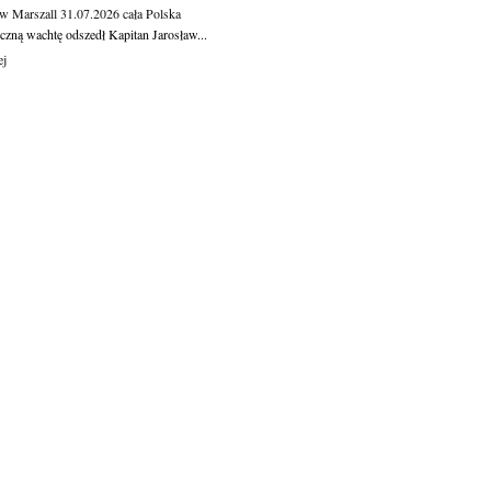
aw Marszall
31.07.2026
cała Polska
czną wachtę odszedł Kapitan Jarosław...
ej