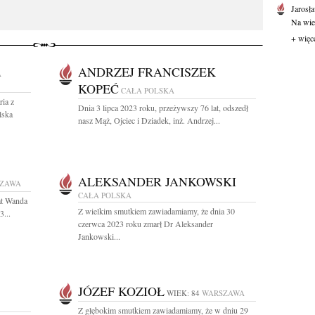
Jarosł
Na wie
+ więc
ANDRZEJ FRANCISZEK
A
KOPEĆ
CAŁA POLSKA
ria z
Dnia 3 lipca 2023 roku, przeżywszy 76 lat, odszedł
lska
nasz Mąż, Ojciec i Dziadek, inż. Andrzej...
ALEKSANDER JANKOWSKI
ZAWA
CAŁA POLSKA
at Wanda
Z wielkim smutkiem zawiadamiamy, że dnia 30
3...
czerwca 2023 roku zmarł Dr Aleksander
Jankowski...
JÓZEF KOZIOŁ
7
WIEK: 84
WARSZAWA
Z głębokim smutkiem zawiadamiamy, że w dniu 29