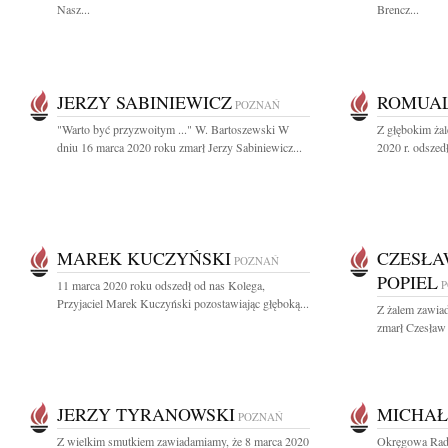
Nasz...
Brencz...
JERZY SABINIEWICZ
ROMUA
POZNAŃ
"Warto być przyzwoitym ..." W. Bartoszewski W
Z głębokim ża
dniu 16 marca 2020 roku zmarł Jerzy Sabiniewicz...
2020 r. odszed
MAREK KUCZYŃSKI
CZESŁA
POZNAŃ
POPIEL
11 marca 2020 roku odszedł od nas Kolega,
Przyjaciel Marek Kuczyński pozostawiając głęboką...
Z żalem zawia
zmarł Czesław
JERZY TYRANOWSKI
MICHAŁ
POZNAŃ
Z wielkim smutkiem zawiadamiamy, że 8 marca 2020
Okręgowa Rad