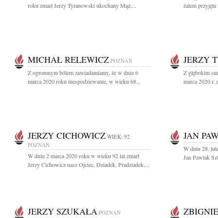
roku zmarł Jerzy Tyranowski ukochany Mąż,...
żalem przyjęła
MICHAŁ RELEWICZ
JERZY 
POZNAŃ
Z ogromnym bólem zawiadamiamy, że w dniu 6
Z głębokim sm
marca 2020 roku niespodziewanie, w wieku 68...
marca 2020 r. z
JERZY CICHOWICZ
JAN PA
WIEK: 92
POZNAŃ
W dniu 28. lut
W dniu 2 marca 2020 roku w wieku 92 lat zmarł
Jan Pawlak Szl
Jerzy Cichowicz nasz Ojciec, Dziadek, Pradziadek,...
JERZY SZUKAŁA
ZBIGNI
POZNAŃ