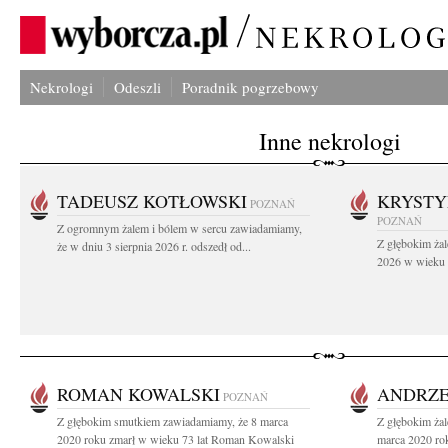
Nekrologi
Odeszli
Poradnik pogrzebowy
Inne nekrologi
TADEUSZ KOTŁOWSKI
KRYST
POZNAŃ
POZNAŃ
Z ogromnym żalem i bólem w sercu zawiadamiamy,
Z głębokim żal
że w dniu 3 sierpnia 2026 r. odszedł od...
2026 w wieku 9
ROMAN KOWALSKI
ANDRZE
POZNAŃ
Z głębokim smutkiem zawiadamiamy, że 8 marca
Z głębokim ża
2020 roku zmarł w wieku 73 lat Roman Kowalski
marca 2020 rok