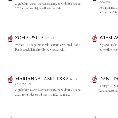
POZNAŃ
Z głębokim żalem zawiadamiamy, że w dniu 1 marca
Powinniśmy to 
2020 r. po krótkiej i ciężkiej chorobie...
wdzięcznością.
ZOFIA PSUJA
WIESŁA
POZNAŃ
W dniu 18 lutego 2020 roku zmarła dr n. med. Zofia
Z głębokim ból
Psuja specjalista chorób wewnętrznych...
po ciężkiej cho
MARIANNA JASKULSKA
DANUTA
WIEK:
82
POZNAŃ
3 lutego 2020
Z głębokim żalem zawiadamiamy, że w dniu 9 lutego
kochana Żona i
2020 roku odeszła od nas w wieku 82 lata...