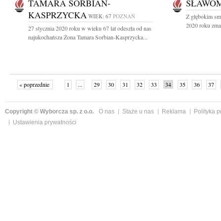
TAMARA SORBIAN-
SŁAWOM
KASPRZYCKA
WIEK: 67
POZNAŃ
Z głębokim sm
2020 roku zmar
27 stycznia 2020 roku w wieku 67 lat odeszła od nas
najukochańsza Żona Tamara Sorbian-Kasprzycka...
« poprzednie
1
...
29
30
31
32
33
34
35
36
37
»
Copyright © Wyborcza sp. z o.o.
O nas
Staże u nas
Reklama
Polityka 
Ustawienia prywatności