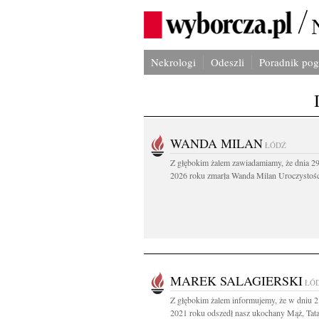
Nekrologi
Odeszli
Poradnik po
WANDA MILAN
ŁÓDŹ
Z głębokim żalem zawiadamiamy, że dnia 29
2026 roku zmarła Wanda Milan Uroczystości
MAREK SALAGIERSKI
ŁÓ
Z głębokim żalem informujemy, że w dniu 2
2021 roku odszedł nasz ukochany Mąż, Tata,