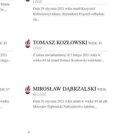
ŁÓDŹ
ja Mama
Dnia 29 stycznia 2021 roku zmarł Krzysztof
ów...
Kubasiewicz lekarz, dziennikarz Pogrzeb odbędzie
się...
TOMASZ KOZŁOWSKI
K: 89
WIEK: 89
ŁÓDŹ
 2021
Z żalem zawiadamiamy, iż 3 lutego 2021 roku w
olega...
wieku 89 lat zmarł Tomasz Kozłowski wieloletni...
MIROSŁAW DĄBRZALSKI
EK: 67
WIEK:
89
ŁÓDŹ
 wieku
Dnia 26 stycznia 2021 roku zmarł w wieku 89 lat płk
..
Mirosław Dąbrzalski Nabożeństwo żałobne...