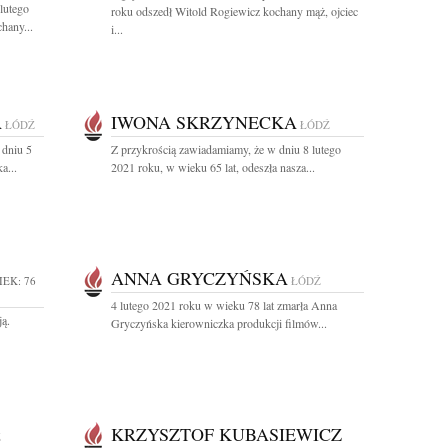
lutego
roku odszedł Witold Rogiewicz kochany mąż, ojciec
hany...
i...
A
IWONA SKRZYNECKA
ŁÓDŹ
ŁÓDŹ
 dniu 5
Z przykrością zawiadamiamy, że w dniu 8 lutego
a...
2021 roku, w wieku 65 lat, odeszła nasza...
ANNA GRYCZYŃSKA
IEK: 76
ŁÓDŹ
4 lutego 2021 roku w wieku 78 lat zmarła Anna
ją.
Gryczyńska kierowniczka produkcji filmów...
KRZYSZTOF KUBASIEWICZ
Ź