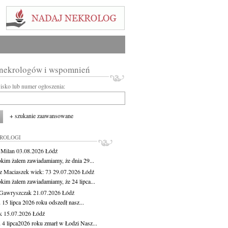
 nekrologów i wspomnień
wisko lub numer ogłoszenia:
+ szukanie zaawansowane
KROLOGI
 Milan
03.08.2026
Łódź
okim żalem zawiadamiamy, że dnia 29...
z Maciaszek
wiek: 73
29.07.2026
Łódź
okim żalem zawiadamiamy, że 24 lipca...
Gawryszczak
21.07.2026
Łódź
15 lipca 2026 roku odszedł nasz...
k
15.07.2026
Łódź
 4 lipca2026 roku zmarł w Łodzi Nasz...