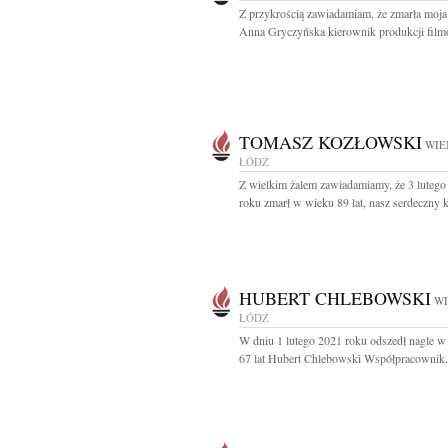
Z przykrością zawiadamiam, że zmarła mo
Anna Gryczyńska kierownik produkcji film
TOMASZ KOZŁOWSKI
WIE
ŁÓDŹ
Z wielkim żalem zawiadamiamy, że 3 lutego
roku zmarł w wieku 89 lat, nasz serdeczny k
HUBERT CHLEBOWSKI
WI
ŁÓDŹ
W dniu 1 lutego 2021 roku odszedł nagle w
67 lat Hubert Chlebowski Współpracownik.