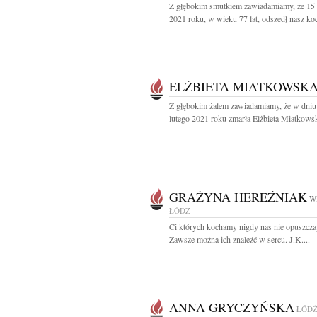
Z głębokim smutkiem zawiadamiamy, że 15 
2021 roku, w wieku 77 lat, odszedł nasz koc
ELŻBIETA MIATKOWSK
Z głębokim żalem zawiadamiamy, że w dniu
lutego 2021 roku zmarła Elżbieta Miatkowsk
GRAŻYNA HEREŹNIAK
W
ŁÓDŹ
Ci których kochamy nigdy nas nie opuszcza
Zawsze można ich znaleźć w sercu. J.K....
ANNA GRYCZYŃSKA
ŁÓD