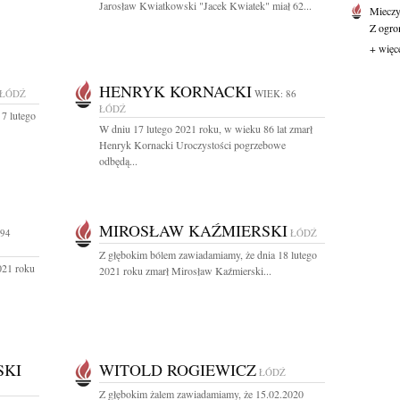
Jarosław Kwiatkowski "Jacek Kwiatek" miał 62...
Mieczy
Z ogro
+ więc
HENRYK KORNACKI
ŁÓDŹ
WIEK: 86
ŁÓDŹ
7 lutego
W dniu 17 lutego 2021 roku, w wieku 86 lat zmarł
Henryk Kornacki Uroczystości pogrzebowe
odbędą...
MIROSŁAW KAŹMIERSKI
 94
ŁÓDŹ
Z głębokim bólem zawiadamiamy, że dnia 18 lutego
021 roku
2021 roku zmarł Mirosław Kaźmierski...
SKI
WITOLD ROGIEWICZ
ŁÓDŹ
Z głębokim żalem zawiadamiamy, że 15.02.2020