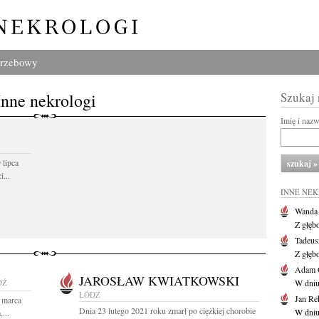
grzebowy
Inne nekrologi
Szukaj
Imię i naz
 lipca
...
INNE NE
Wanda
Z głęb
Tadeus
Z głęb
Adam 
JAROSŁAW KWIATKOWSKI
DŹ
W dniu 
ŁÓDŹ
Jan Re
 marca
Dnia 23 lutego 2021 roku zmarł po ciężkiej chorobie
W dniu
...