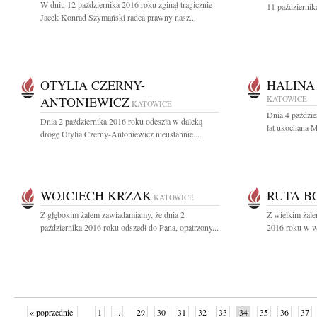
W dniu 12 października 2016 roku zginął tragicznie
11 październik
Jacek Konrad Szymański radca prawny nasz...
OTYLIA CZERNY-
HALINA
ANTONIEWICZ
KATOWICE
KATOWICE
Dnia 4 paździe
Dnia 2 października 2016 roku odeszła w daleką
lat ukochana M
drogę Otylia Czerny-Antoniewicz nieustannie...
WOJCIECH KRZAK
RUTA B
KATOWICE
Z głębokim żalem zawiadamiamy, że dnia 2
Z wielkim żal
października 2016 roku odszedł do Pana, opatrzony...
2016 roku w wi
« poprzednie
1
...
29
30
31
32
33
34
35
36
37