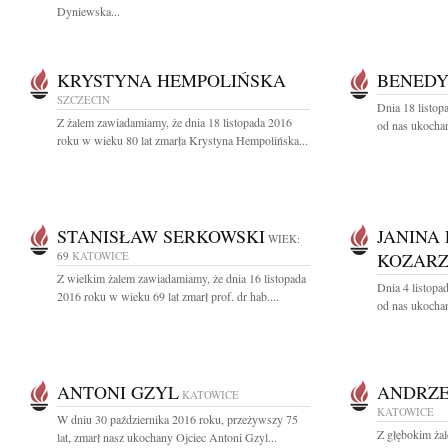
Dyniewska...
KRYSTYNA HEMPOLIŃSKA
BENEDY
SZCZECIN
Dnia 18 listop
Z żalem zawiadamiamy, że dnia 18 listopada 2016
od nas ukochan
roku w wieku 80 lat zmarła Krystyna Hempolińska...
STANISŁAW SERKOWSKI
JANINA 
WIEK:
69
KATOWICE
KOZAR
Z wielkim żalem zawiadamiamy, że dnia 16 listopada
Dnia 4 listopa
2016 roku w wieku 69 lat zmarł prof. dr hab....
od nas ukochan
ANTONI GZYL
ANDRZE
KATOWICE
KATOWICE
W dniu 30 października 2016 roku, przeżywszy 75
Z głębokim ża
lat, zmarł nasz ukochany Ojciec Antoni Gzyl...