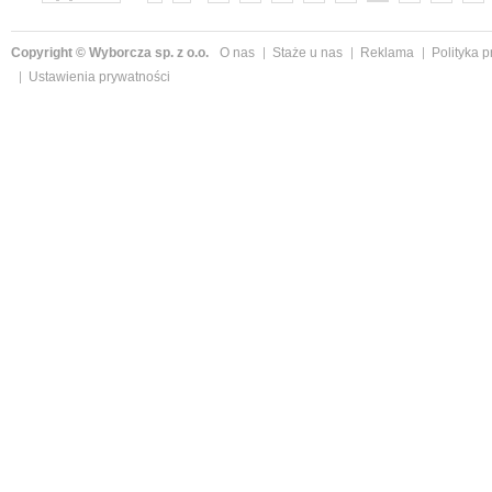
»
Copyright © Wyborcza sp. z o.o.
O nas
Staże u nas
Reklama
Polityka 
Ustawienia prywatności