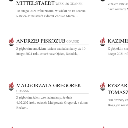
MITTELSTAEDT
WIEK: 86
GDAŃSK
Z żalem zawiad
nasz kochany M
10 lutego 2021 roku zmarła, w wieku 86 lat Joanna
Rawicz-Mittelstaedt z domu Znosko Mama,...
ANDRZEJ PISKOZUB
KAZIMI
GDAŃSK
Z głębokim smutkiem i żalem zawiadamiamy, że 10
Z głębokim sm
lutego 2021 roku zmarł nasz Ojciec, Dziadek,...
lutego 2021 ro
MAŁGORZATA GREGOREK
RYSZAR
GDAŃSK
TOMAS
Z głębokim żalem zawiadamiamy, że dnia
"Im droższy cz
4.02.2021roku odeszła Małgorzata Gregorek z domu
Boga jest rozst
Becker...