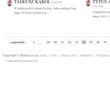
TADEUSZ KĄKOL
TYTUS 
GDAŃSK
GDAŃSK
W daleką podróż zabrał Cię Bóg. Jedną nadzieję Nam
Z głębokim sm
dając, Że kiedyś przekroczą,...
lutego 2021 r. 
« poprzednie
1
...
29
30
31
32
33
34
35
36
37
»
Copyright © Wyborcza sp. z o.o.
O nas
Staże u nas
Reklama
Polityka 
Ustawienia prywatności