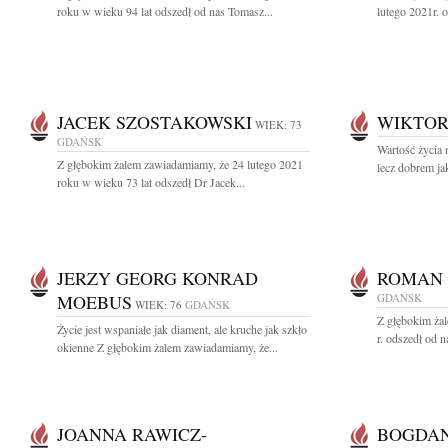
roku w wieku 94 lat odszedł od nas Tomasz...
lutego 2021r. o
JACEK SZOSTAKOWSKI
WIKTOR
WIEK: 73
GDAŃSK
Wartość życia n
Z głębokim żalem zawiadamiamy, że 24 lutego 2021
lecz dobrem jak
roku w wieku 73 lat odszedł Dr Jacek...
JERZY GEORG KONRAD
ROMAN 
MOEBUS
GDAŃSK
WIEK: 76
GDAŃSK
Z głębokim ża
Życie jest wspaniałe jak diament, ale kruche jak szkło
r. odszedł od n
okienne Z głębokim żalem zawiadamiamy, że...
JOANNA RAWICZ-
BOGDAN