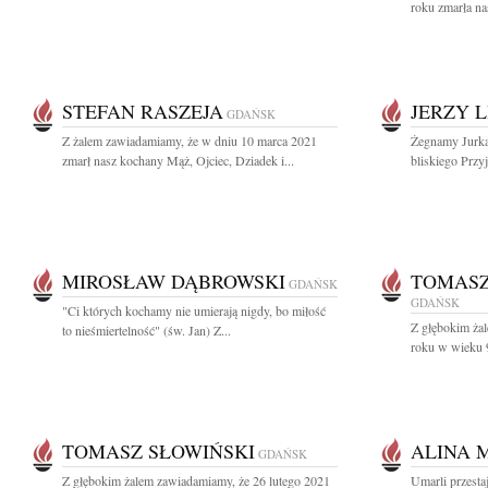
roku zmarła na
STEFAN RASZEJA
JERZY 
GDAŃSK
Z żalem zawiadamiamy, że w dniu 10 marca 2021
Żegnamy Jurka
zmarł nasz kochany Mąż, Ojciec, Dziadek i...
bliskiego Przyj
MIROSŁAW DĄBROWSKI
TOMASZ
GDAŃSK
GDAŃSK
"Ci których kochamy nie umierają nigdy, bo miłość
Z głębokim ża
to nieśmiertelność" (św. Jan) Z...
roku w wieku 9
TOMASZ SŁOWIŃSKI
ALINA 
GDAŃSK
Z głębokim żalem zawiadamiamy, że 26 lutego 2021
Umarli przestaj