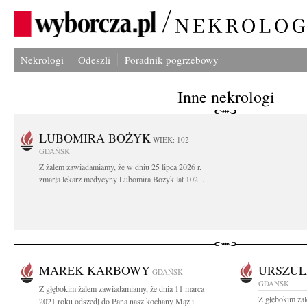
Nekrologi
Odeszli
Poradnik pogrzebowy
Inne nekrologi
LUBOMIRA BOŻYK
WIEK: 102
GDAŃSK
Z żalem zawiadamiamy, że w dniu 25 lipca 2026 r.
zmarła lekarz medycyny Lubomira Bożyk lat 102...
MAREK KARBOWY
URSZUL
GDAŃSK
GDAŃSK
Z głębokim żalem zawiadamiamy, że dnia 11 marca
Z głębokim ża
2021 roku odszedł do Pana nasz kochany Mąż i...