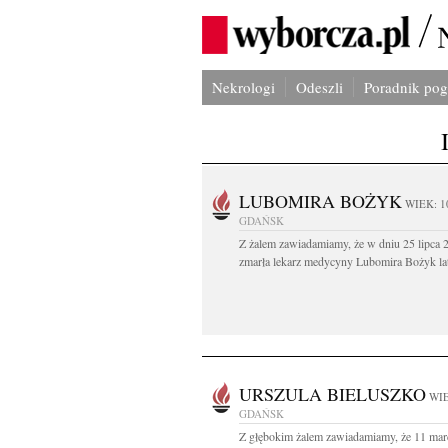
Nekrologi
Odeszli
Poradnik po
LUBOMIRA BOŻYK
WIEK: 1
GDAŃSK
Z żalem zawiadamiamy, że w dniu 25 lipca 2
zmarła lekarz medycyny Lubomira Bożyk lat
URSZULA BIELUSZKO
WIE
GDAŃSK
Z głębokim żalem zawiadamiamy, że 11 mar