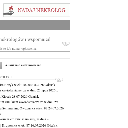
 nekrologów i wspomnień
wisko lub numer ogłoszenia:
+ szukanie zaawansowane
KROLOGI
ira Bożyk
wiek: 102
04.08.2026
Gdańsk
m zawiadamiamy, że w dniu 25 lipca 2026...
 Klocek
28.07.2026
Gdańsk
kim smutkiem zawiadamiamy, że w dniu 29...
a Semmerling-Owczarska
wiek: 97
24.07.2026
k
okim żalem zawiadamiamy, że dnia 20...
j Krupowicz
wiek: 87
16.07.2026
Gdańsk