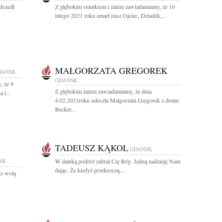
dszedł
Z głębokim smutkiem i żalem zawiadamiamy, że 10
lutego 2021 roku zmarł nasz Ojciec, Dziadek,...
MAŁGORZATA GREGOREK
DAŃSK
GDAŃSK
, że 9
Z głębokim żalem zawiadamiamy, że dnia
 i...
4.02.2021roku odeszła Małgorzata Gregorek z domu
Becker...
TADEUSZ KĄKOL
GDAŃSK
SK
W daleką podróż zabrał Cię Bóg. Jedną nadzieję Nam
dając, Że kiedyś przekroczą,...
cz wolą