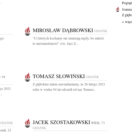
.
Pogrąż
Joanna
Z głęb
+ więc
MIROSŁAW DĄBROWSKI
GDAŃSK
ego
"Ci których kochamy nie umierają nigdy, bo miłość
to nieśmiertelność" (św. Jan) Z...
TOMASZ SŁOWIŃSKI
: 94
GDAŃSK
Z głębokim żalem zawiadamiamy, że 26 lutego 2021
ego 2021
roku w wieku 94 lat odszedł od nas Tomasz...
..
JACEK SZOSTAKOWSKI
GDAŃSK
WIEK: 73
GDAŃSK
stali. 23