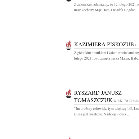
Z żalem zawiadamiamy, że 12 lutego 2021 o
nasz kochany Mąż, Tata, Dziadek Bogdan...
KAZIMIERA PISKOZUB
G
Z głębokim smutkiem i żalem zawiadamiamy
lutego 2021 roku zmarła nasza Mama, Babcia
RYSZARD JANUSZ
TOMASZCZUK
WIEK: 70
GDAŃ
"Im droższy człowiek, tym większy ból, Le
Boga jest rozstanie, Nadzieją - dusz...