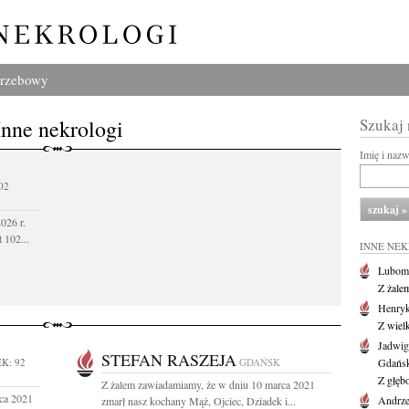
grzebowy
Inne nekrologi
Szukaj
Imię i naz
02
026 r.
 102...
INNE NE
Lubom
Z żale
Henryk
Z wiel
Jadwig
STEFAN RASZEJA
K: 92
GDAŃSK
Gdańs
Z głęb
Z żalem zawiadamiamy, że w dniu 10 marca 2021
ca 2021
Andrze
zmarł nasz kochany Mąż, Ojciec, Dziadek i...