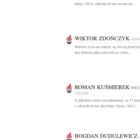
lutego 2021r. odeszła od nas na zawsze...
WIKTOR ZDOŃCZYK
GDAŃ
Wartość życia nie mierzy się ilością przeżyty
lecz dobrem jakie człowiek po sobie...
ROMAN KUŚMIEREK
WIEK:
GDAŃSK
Z głębokim żalem zawiadamiamy, że 17 lut
r. odszedł od nas ukochany Ojciec, Teść i...
BOGDAN DUDULEWICZ