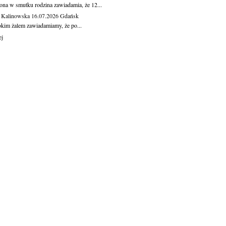
ona w smutku rodzina zawiadamia, że 12...
 Kalinowska
16.07.2026
Gdańsk
okim żalem zawiadamiamy, że po...
ej