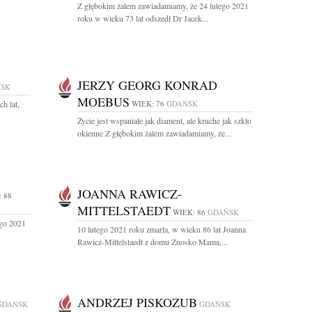
Z głębokim żalem zawiadamiamy, że 24 lutego 2021
roku w wieku 73 lat odszedł Dr Jacek...
JERZY GEORG KONRAD
SK
MOEBUS
ch lat,
WIEK: 76
GDAŃSK
Życie jest wspaniałe jak diament, ale kruche jak szkło
okienne Z głębokim żalem zawiadamiamy, że...
JOANNA RAWICZ-
 88
MITTELSTAEDT
WIEK: 86
GDAŃSK
ego 2021
10 lutego 2021 roku zmarła, w wieku 86 lat Joanna
Rawicz-Mittelstaedt z domu Znosko Mama,...
ANDRZEJ PISKOZUB
GDAŃSK
GDAŃSK