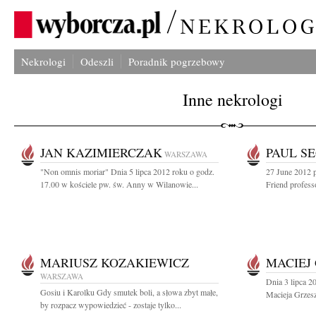
Nekrologi
Odeszli
Poradnik pogrzebowy
Inne nekrologi
JAN KAZIMIERCZAK
PAUL S
WARSZAWA
"Non omnis moriar" Dnia 5 lipca 2012 roku o godz.
27 June 2012 
17.00 w kościele pw. św. Anny w Wilanowie...
Friend professo
MARIUSZ KOZAKIEWICZ
MACIEJ
WARSZAWA
Dnia 3 lipca 2
Gosiu i Karolku Gdy smutek boli, a słowa zbyt małe,
Macieja Grzesz
by rozpacz wypowiedzieć - zostaje tylko...