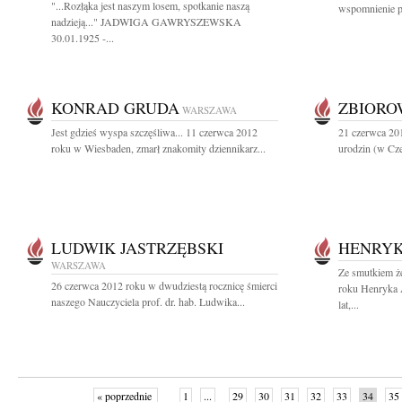
"...Rozłąka jest naszym losem, spotkanie naszą
wspomnienie pr
nadzieją..." JADWIGA GAWRYSZEWSKA
30.01.1925 -...
KONRAD GRUDA
ZBIOR
WARSZAWA
Jest gdzieś wyspa szczęśliwa... 11 czerwca 2012
21 czerwca 201
roku w Wiesbaden, zmarł znakomity dziennikarz...
urodzin (w Cze
LUDWIK JASTRZĘBSKI
HENRYK
WARSZAWA
Ze smutkiem ż
26 czerwca 2012 roku w dwudziestą rocznicę śmierci
roku Henryka 
naszego Nauczyciela prof. dr. hab. Ludwika...
lat,...
« poprzednie
1
...
29
30
31
32
33
34
35