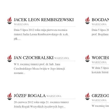
JACEK LEON REMBISZEWSKI
BOGDAN
WARSZAWA
WARSZAWA
Dnia 5 lipca 2012 roku mija pierwsza rocznica
Dnia 5 lipca 2
śmierci Jacka Leona Rembiszewskiego dr. n.ek.
prof. Bogdana 
płk....
JAN CZOCHRALSKI
WOJCIE
WARSZAWA
WARSZAWA
W 8. rocznicę śmierci prof. dr. hab. Jana
W dniu 5 lipca
Czochralskiego Msza święta w Jego intencji
kościele Sióst
zostanie...
JÓZEF ROGALA
GRZEGO
WARSZAWA
WARSZAWA
28 czerwca 2012 roku mija 21. rocznica śmierci
W rocznicę śm
Józefa Rogali Wszystkich życzliwych Jego...