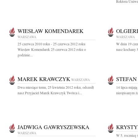
Rektora Uniwer
WIESŁAW KOMENDAREK
OLGIER
WARSZAWA
WARSZAWA
25 czerwca 2010 roku - 25 czerwca 2012 roku
W dniu 19 czer
Wiesław Komendarek 25 czerwca 2012 roku o
nasz kochany S
godzinie...
MAREK KRAWCZYK
STEFAN
WARSZAWA
Dwa miesiące temu, 25 kwietnia 2012 roku, odszedł
14 lipca mijaj
nasz Przyjaciel Marek Krawczyk Twórca i...
nieopisanym ż
JADWIGA GAWRYSZEWSKA
KRYSTY
WARSZAWA
W 5. rocznicę 