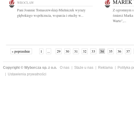
MAREK 
WROCŁAW
Pani Joannie Tomaszewskiej-Mielniczek wyrazy
Z ogromnym s
głębokiego współczucia, wsparcia i otuchy w...
śmierci Marka
Warto",...
« poprzednie
1
...
29
30
31
32
33
34
35
36
37
»
Copyright © Wyborcza sp. z o.o.
O nas
Staże u nas
Reklama
Polityka 
Ustawienia prywatności