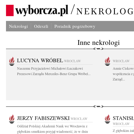
Nekrologi
Odeszli
Poradnik pogrzebowy
Inne nekrologi
LUCYNA WRÓBEL
WROCŁAW
WROCŁAW
Naszemu Przyjacielowi Michałowi Łuczakowi
Annie Ciskows
Prezesowi Zarządu Mercedes-Benz Grupa Wróbel...
współczucia z
Zarząd...
JERZY FABISZEWSKI
STANIS
WROCŁAW
WROCŁAW
Oddział Polskiej Akademii Nauk we Wrocławiu z
Z głębokim ża
głębokim smutkiem przyjął wiadomość, że w dniu