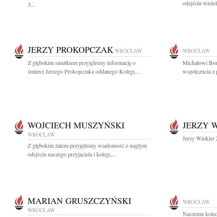
odejściu wielo
3...
JERZY PROKOPCZAK
WROCŁAW
WROCŁAW
Z głębokim smutkiem przyjęliśmy informację o
Michałowi Bon
śmierci Jerzego Prokopczaka oddanego Kolegi,...
współczucia z 
WOJCIECH MUSZYŃSKI
JERZY 
WROCŁAW
Jerzy Winkler 
Z głębokim żalem przyjęliśmy wiadomość o nagłym
odejściu naszego przyjaciela i kolegi,...
MARIAN GRUSZCZYŃSKI
WROCŁAW
WROCŁAW
Naszemu kole