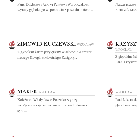
Panu Doktorowi Janowi Pawłowi Woronczakowi
Naszej pracown
wyrazy głębokiego współczucia z powodu śmierci...
Banaszek-Musia
ZIMOWID KUCZEWSKI
KRZYSZ
WROCŁAW
WROCŁAW
Z głębokim żalem przyjęliśmy wiadomość o śmierci
Z głębokim ża
naszego Kolegi, wieloletniego Zastępcy...
Pana Krzyszto
MAREK
WROCŁAW
WROCŁAW
Koleżance Władysławie Poczatko wyrazy
Pani Lek. med
współczucia i słowa wsparcia z powodu śmierci
głębokiego wsp
syna...