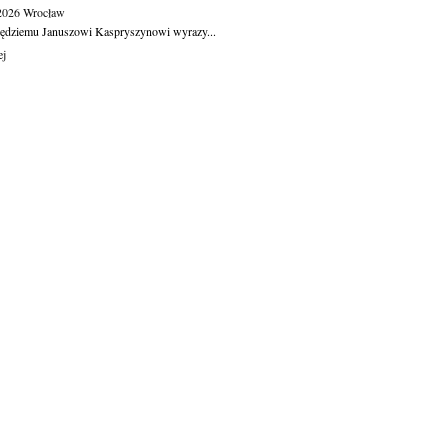
.2026
Wrocław
ędziemu Januszowi Kaspryszynowi wyrazy...
ej