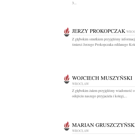
3...
JERZY PROKOPCZAK
WRO
Z głębokim smutkiem przyjęliśmy informacj
śmierci Jerzego Prokopczaka oddanego Koleg
WOJCIECH MUSZYŃSKI
WROCŁAW
Z głębokim żalem przyjęliśmy wiadomość 
odejściu naszego przyjaciela i kolegi,...
MARIAN GRUSZCZYŃSK
WROCŁAW