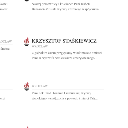
akowi
Naszej pracownicy i koleżance Pani Izabeli
ierci...
Banaszek-Musiale wyrazy szczerego współczucia...
KRZYSZTOF STAŚKIEWICZ
ROCŁAW
WROCŁAW
 śmierci
Z głębokim żalem przyjęliśmy wiadomość o śmierci
Pana Krzysztofa Staśkiewicza emerytowanego...
WROCŁAW
Pani Lek. med. Joannie Limburskiej wyrazy
erci
głębokiego współczucia z powodu śmierci Taty...