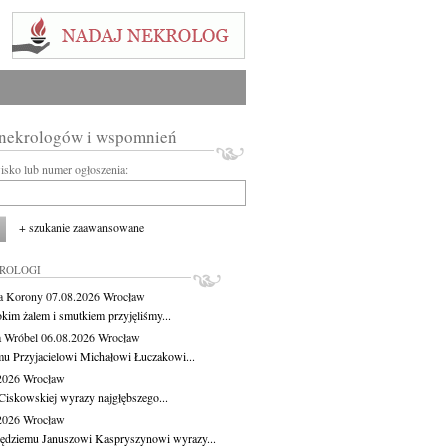
 nekrologów i wspomnień
wisko lub numer ogłoszenia:
+ szukanie zaawansowane
KROLOGI
a Korony
07.08.2026
Wrocław
okim żalem i smutkiem przyjęliśmy...
 Wróbel
06.08.2026
Wrocław
u Przyjacielowi Michałowi Łuczakowi...
.2026
Wrocław
Ciskowskiej wyrazy najgłębszego...
.2026
Wrocław
ędziemu Januszowi Kaspryszynowi wyrazy...