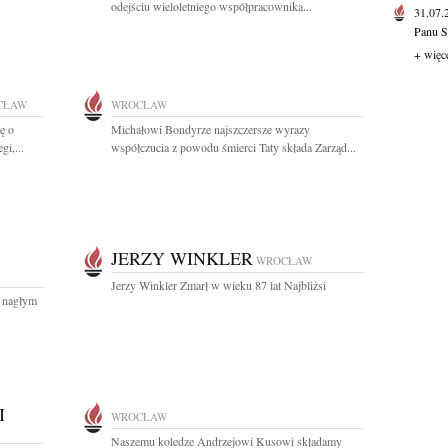
odejściu wieloletniego współpracownika...
31.07
Panu S
+ więc
CŁAW
WROCŁAW
ę o
Michałowi Bondyrze najszczersze wyrazy
i,...
współczucia z powodu śmierci Taty składa Zarząd...
JERZY WINKLER
WROCŁAW
Jerzy Winkler Zmarł w wieku 87 lat Najbliżsi
o nagłym
I
WROCŁAW
Naszemu koledze Andrzejowi Kusowi składamy