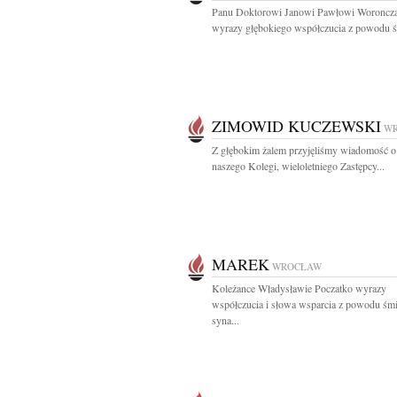
Panu Doktorowi Janowi Pawłowi Woroncz
wyrazy głębokiego współczucia z powodu śm
ZIMOWID KUCZEWSKI
W
Z głębokim żalem przyjęliśmy wiadomość o
naszego Kolegi, wieloletniego Zastępcy...
MAREK
WROCŁAW
Koleżance Władysławie Poczatko wyrazy
współczucia i słowa wsparcia z powodu śmi
syna...