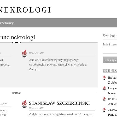
grzebowy
Inne nekrologi
Szukaj
Imię i naz
W
WROCŁAW
owi
Annie Ciskowskiej wyrazy najgłębszego
róbel...
współczucia z powodu śmierci Mamy składają
Zarząd...
INNE NE
Barbar
Z głęb
Lucyna
Naszem
06.08
STANISŁAW SZCZERBIŃSKI
CŁAW
Annie 
WROCŁAW
31.07
wiu z
Z głębokim żalem przyjęliśmy wiadomość o nagłym
Panu S
w dniu