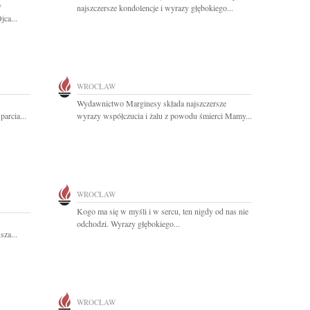
y
najszczersze kondolencje i wyrazy głębokiego...
jca...
WROCŁAW
Wydawnictwo Marginesy składa najszczersze
arcia...
wyrazy współczucia i żalu z powodu śmierci Mamy...
WROCŁAW
Kogo ma się w myśli i w sercu, ten nigdy od nas nie
odchodzi. Wyrazy głębokiego...
sza...
WROCŁAW