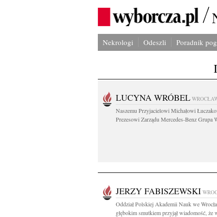
Nekrologi
Odeszli
Poradnik po
LUCYNA WRÓBEL
WROCŁA
Naszemu Przyjacielowi Michałowi Łuczak
Prezesowi Zarządu Mercedes-Benz Grupa W
JERZY FABISZEWSKI
WRO
Oddział Polskiej Akademii Nauk we Wrocła
głębokim smutkiem przyjął wiadomość, że 