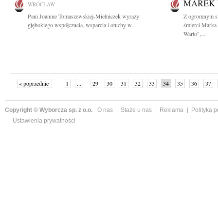
MAREK 
WROCŁAW
Pani Joannie Tomaszewskiej-Mielniczek wyrazy
Z ogromnym s
głębokiego współczucia, wsparcia i otuchy w...
śmierci Marka
Warto",...
« poprzednie
1
...
29
30
31
32
33
34
35
36
37
»
Copyright © Wyborcza sp. z o.o.
O nas
Staże u nas
Reklama
Polityka 
Ustawienia prywatności