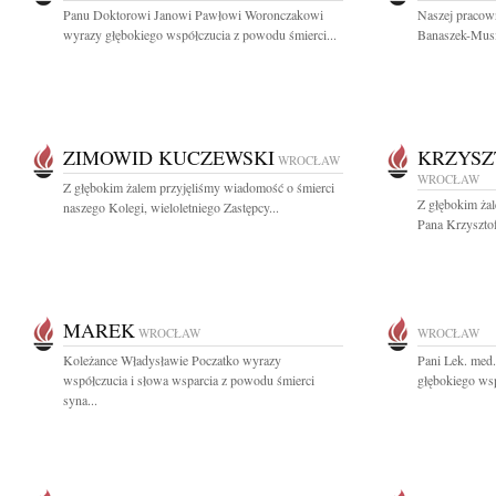
Panu Doktorowi Janowi Pawłowi Woronczakowi
Naszej pracown
wyrazy głębokiego współczucia z powodu śmierci...
Banaszek-Musia
ZIMOWID KUCZEWSKI
KRZYSZ
WROCŁAW
WROCŁAW
Z głębokim żalem przyjęliśmy wiadomość o śmierci
Z głębokim ża
naszego Kolegi, wieloletniego Zastępcy...
Pana Krzyszto
MAREK
WROCŁAW
WROCŁAW
Koleżance Władysławie Poczatko wyrazy
Pani Lek. med
współczucia i słowa wsparcia z powodu śmierci
głębokiego wsp
syna...