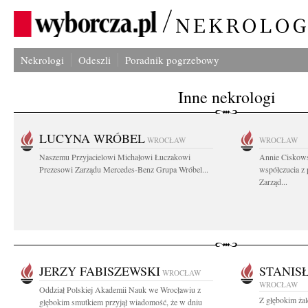
Nekrologi
Odeszli
Poradnik pogrzebowy
Inne nekrologi
LUCYNA WRÓBEL
WROCŁAW
WROCŁAW
Naszemu Przyjacielowi Michałowi Łuczakowi
Annie Ciskows
Prezesowi Zarządu Mercedes-Benz Grupa Wróbel...
współczucia z
Zarząd...
JERZY FABISZEWSKI
STANIS
WROCŁAW
WROCŁAW
Oddział Polskiej Akademii Nauk we Wrocławiu z
Z głębokim ża
głębokim smutkiem przyjął wiadomość, że w dniu