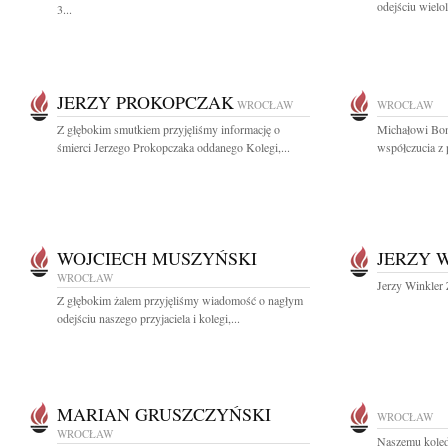
odejściu wielo
3...
JERZY PROKOPCZAK
WROCŁAW
WROCŁAW
Z głębokim smutkiem przyjęliśmy informację o
Michałowi Bon
śmierci Jerzego Prokopczaka oddanego Kolegi,...
współczucia z 
WOJCIECH MUSZYŃSKI
JERZY 
WROCŁAW
Jerzy Winkler 
Z głębokim żalem przyjęliśmy wiadomość o nagłym
odejściu naszego przyjaciela i kolegi,...
MARIAN GRUSZCZYŃSKI
WROCŁAW
WROCŁAW
Naszemu kole