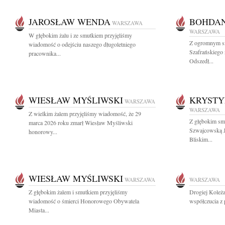
JAROSŁAW WENDA
BOHDAN
WARSZAWA
WARSZAWA
W głębokim żalu i ze smutkiem przyjęliśmy
Z ogromnym s
wiadomość o odejściu naszego długoletniego
Szafrańskiego 
pracownika...
Odszedł...
WIESŁAW MYŚLIWSKI
KRYSTY
WARSZAWA
WARSZAWA
Z wielkim żalem przyjęliśmy wiadomość, że 29
Z głębokim sm
marca 2026 roku zmarł Wiesław Myśliwski
Szwajcowską J
honorowy...
Bliskim...
WIESŁAW MYŚLIWSKI
WARSZAWA
WARSZAWA
Z głębokim żalem i smutkiem przyjęliśmy
Drogiej Koleża
wiadomość o śmierci Honorowego Obywatela
współczucia z
Miasta...