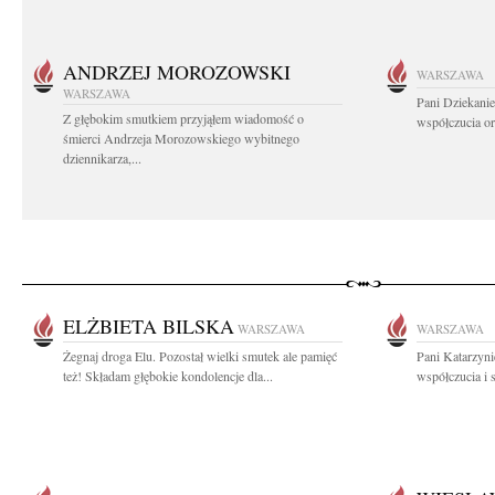
ANDRZEJ MOROZOWSKI
WARSZAWA
WARSZAWA
Pani Dziekanie
Z głębokim smutkiem przyjąłem wiadomość o
współczucia or
śmierci Andrzeja Morozowskiego wybitnego
dziennikarza,...
ELŻBIETA BILSKA
WARSZAWA
WARSZAWA
Żegnaj droga Elu. Pozostał wielki smutek ale pamięć
Pani Katarzyn
też! Składam głębokie kondolencje dla...
współczucia i 