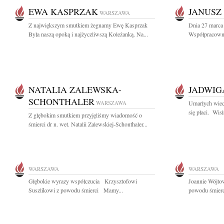
EWA KASPRZAK
JANUSZ 
WARSZAWA
Z największym smutkiem żegnamy Ewę Kasprzak
Dnia 27 marca 
Była naszą opoką i najżyczliwszą Koleżanką. Na...
Współpracownik
NATALIA ZALEWSKA-
JADWIG
SCHONTHALER
WARSZAWA
Umarłych wiec
się płaci. Wis
Z głębokim smutkiem przyjęliśmy wiadomość o
śmierci dr n. wet. Natalii Zalewskiej-Schonthaler...
WARSZAWA
WARSZAWA
Głębokie wyrazy współczucia Krzysztofowi
Joannie Wójto
Suszlikowi z powodu śmierci Mamy...
powodu śmierci