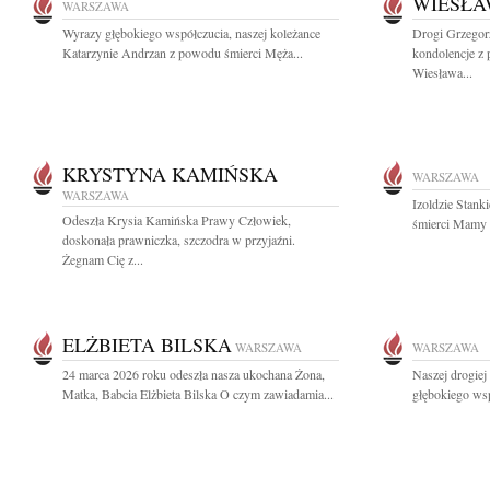
WIESŁA
WARSZAWA
Wyrazy głębokiego współczucia, naszej koleżance
Drogi Grzegorz
Katarzynie Andrzan z powodu śmierci Męża...
kondolencje z
Wiesława...
KRYSTYNA KAMIŃSKA
WARSZAWA
WARSZAWA
Izoldzie Stan
Odeszła Krysia Kamińska Prawy Człowiek,
śmierci Mamy s
doskonała prawniczka, szczodra w przyjaźni.
Żegnam Cię z...
ELŻBIETA BILSKA
WARSZAWA
WARSZAWA
24 marca 2026 roku odeszła nasza ukochana Żona,
Naszej drogiej
Matka, Babcia Elżbieta Bilska O czym zawiadamia...
głębokiego wsp