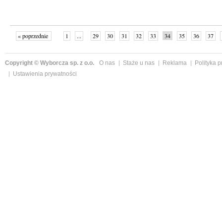
« poprzednie
1
...
29
30
31
32
33
34
35
36
37
»
Copyright © Wyborcza sp. z o.o.
O nas
Staże u nas
Reklama
Polityka 
Ustawienia prywatności