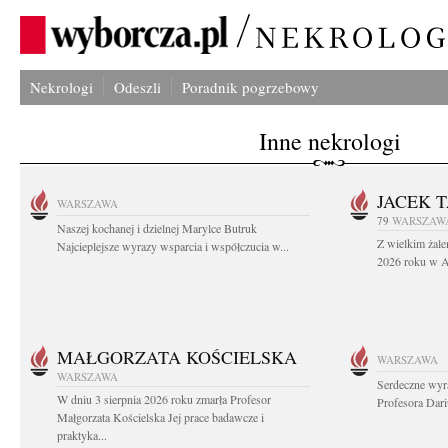
Nekrologi
Odeszli
Poradnik pogrzebowy
Inne nekrologi
JACEK 
WARSZAWA
79
WARSZAW
Naszej kochanej i dzielnej Marylce Butruk
Z wielkim żale
Najcieplejsze wyrazy wsparcia i współczucia w...
2026 roku w Au
MAŁGORZATA KOŚCIELSKA
WARSZAWA
WARSZAWA
Serdeczne wyr
W dniu 3 sierpnia 2026 roku zmarła Profesor
Profesora Dar
Małgorzata Kościelska Jej prace badawcze i
praktyka...