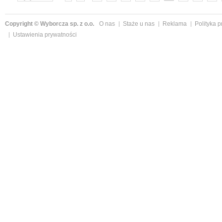
»
Copyright © Wyborcza sp. z o.o.
O nas
Staże u nas
Reklama
Polityka 
Ustawienia prywatności