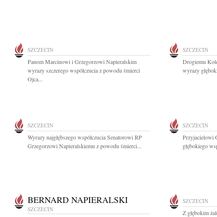
SZCZECIN
SZCZECIN
Panom Marcinowi i Grzegorzowi Napieralskim
Drogiemu Kole
wyrazy szczerego współczucia z powodu śmierci
wyrazy głębok
Ojca...
SZCZECIN
SZCZECIN
Wyrazy najgłębszego współczucia Senatorowi RP
Przyjacielowi
Grzegorzowi Napieralskiemu z powodu śmierci...
głębokiego wsp
BERNARD NAPIERALSKI
SZCZECIN
SZCZECIN
Z głębokim ża