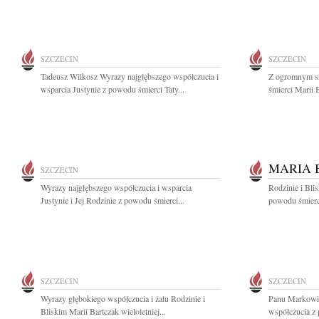
SZCZECIN
SZCZECIN
Tadeusz Wilkosz Wyrazy najgłębszego współczucia i
Z ogromnym s
wsparcia Justynie z powodu śmierci Taty...
śmierci Marii 
MARIA 
SZCZECIN
Wyrazy najgłębszego współczucia i wsparcia
Rodzinie i Bli
Justynie i Jej Rodzinie z powodu śmierci...
powodu śmierci
SZCZECIN
SZCZECIN
Wyrazy głębokiego współczucia i żalu Rodzinie i
Panu Markowi 
Bliskim Marii Bartczak wieloletniej...
współczucia z 