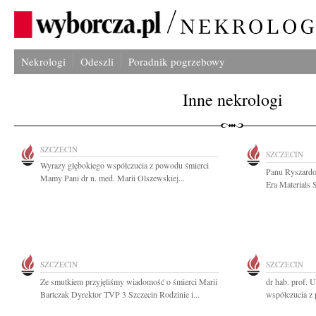
Nekrologi
Odeszli
Poradnik pogrzebowy
Inne nekrologi
SZCZECIN
SZCZECIN
Wyrazy głębokiego współczucia z powodu śmierci
Panu Ryszard
Mamy Pani dr n. med. Marii Olszewskiej...
Era Materials S
SZCZECIN
SZCZECIN
Ze smutkiem przyjęliśmy wiadomość o śmierci Marii
dr hab. prof. 
Bartczak Dyrektor TVP 3 Szczecin Rodzinie i...
współczucia z 