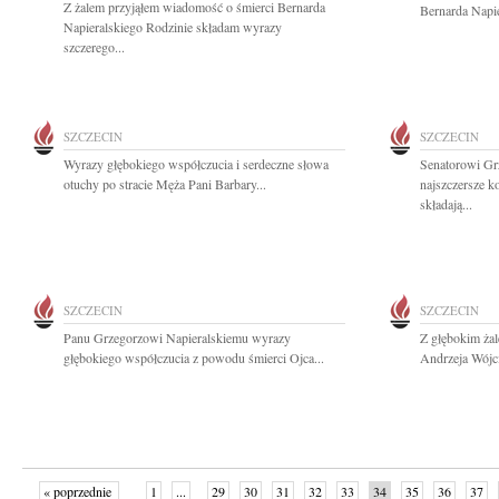
Z żalem przyjąłem wiadomość o śmierci Bernarda
Bernarda Napie
Napieralskiego Rodzinie składam wyrazy
szczerego...
SZCZECIN
SZCZECIN
Wyrazy głębokiego współczucia i serdeczne słowa
Senatorowi Gr
otuchy po stracie Męża Pani Barbary...
najszczersze k
składają...
SZCZECIN
SZCZECIN
Panu Grzegorzowi Napieralskiemu wyrazy
Z głębokim ża
głębokiego współczucia z powodu śmierci Ojca...
Andrzeja Wójci
« poprzednie
1
...
29
30
31
32
33
34
35
36
37