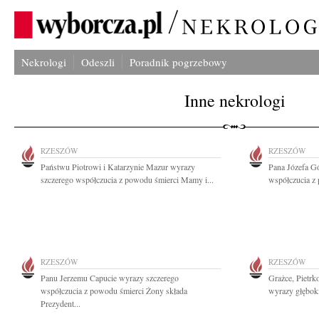
Nekrologi
Odeszli
Poradnik pogrzebowy
Inne nekrologi
RZESZÓW
RZESZÓW
Państwu Piotrowi i Katarzynie Mazur wyrazy
Pana Józefa G
szczerego współczucia z powodu śmierci Mamy i...
współczucia z
RZESZÓW
RZESZÓW
Panu Jerzemu Capucie wyrazy szczerego
Grażce, Pietr
współczucia z powodu śmierci Żony składa
wyrazy głębok
Prezydent...