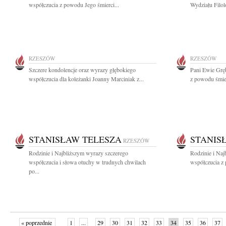
współczucia z powodu Jego śmierci...
Wydziału Filol
RZESZÓW
RZESZÓW
Szczere kondolencje oraz wyrazy głębokiego
Pani Ewie Grę
współczucia dla koleżanki Joanny Marciniak z...
z powodu śmier
STANISŁAW TELESZA
STANIS
RZESZÓW
Rodzinie i Najbliższym wyrazy szczerego
Rodzinie i Naj
współczucia i słowa otuchy w trudnych chwilach
współczucia z 
po...
« poprzednie
1
...
29
30
31
32
33
34
35
36
37