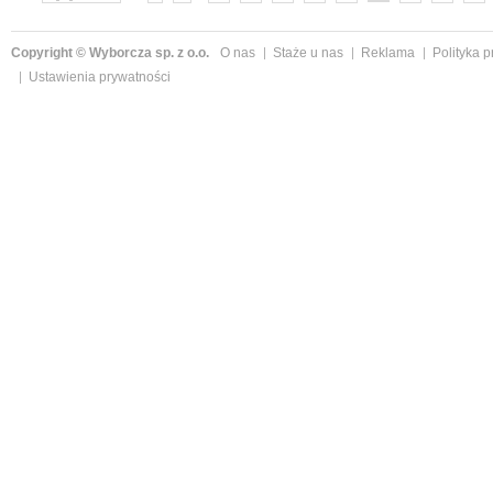
»
Copyright © Wyborcza sp. z o.o.
O nas
Staże u nas
Reklama
Polityka 
Ustawienia prywatności