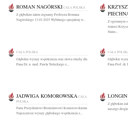
ROMAN NAGÓRSKI
KRZYSZ
CAŁA POLSKA
PIECHN
Z głębokim żalem żegnamy Profesora Romana
Nagórskiego 13.03.2025 Wybitnego specjalistę w...
Z ogromnym s
śmierci Krzysz
Stanu...
CAŁA POLSKA
CAŁA POLSK
Głębokie wyrazy współczucia oraz słowa otuchy dla
Głębokie wyraz
Pana Dr. n. med. Pawła Terleckiego z...
Pana Prof. dr. 
JADWIGA KOMOROWSKA
LONGIN
CAŁA
POLSKA
Z głębokim ża
Panu Prezydentowi Bronisławowi Komorowskiemu
naszego drogie
Najszczersze wyrazy głębokiego współczucia z...