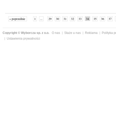
« poprzednie
1
...
29
30
31
32
33
34
35
36
37
»
Copyright © Wyborcza sp. z o.o.
O nas
Staże u nas
Reklama
Polityka 
Ustawienia prywatności