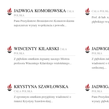
JADWIGA KOMOROWSKA
CAŁA
CAŁA POLSK
POLSKA
Prof. dr hab. 
Panu Prezydentowi Bronisławowi Komorowskiemu
głębokiego wsp
najszczersze wyrazy współczucia z powodu...
WINCENTY KILARSKI
JADWIG
CAŁA
POLSKA
POLSKA
Z głębokim smutkiem żegnamy naszego Mistrza
Z głębokim żal
profesora Wincentego Kilarskiego wieloletniego...
wiadomość o ś
serdecznej,...
KRYSTYNA SZAWŁOWSKA
JADWI
CAŁA POLSKA
POLSKA
Z ogromnym smutkiem przyjęliśmy wiadomość o
Panu Prezyde
śmierci Krystyny Szawłowskiej...
wyrazy głębok