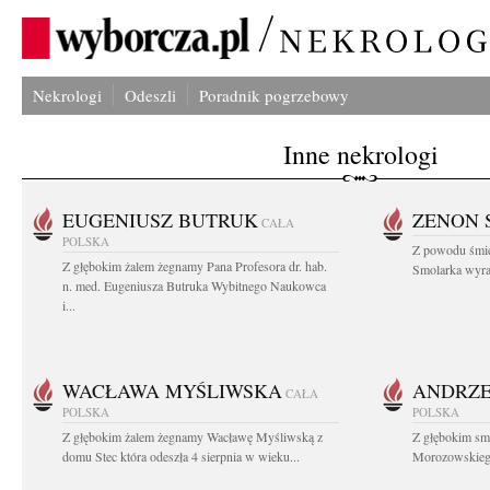
Nekrologi
Odeszli
Poradnik pogrzebowy
Inne nekrologi
EUGENIUSZ BUTRUK
ZENON 
CAŁA
POLSKA
Z powodu śmie
Z głębokim żalem żegnamy Pana Profesora dr. hab.
Smolarka wyraz
n. med. Eugeniusza Butruka Wybitnego Naukowca
i...
WACŁAWA MYŚLIWSKA
ANDRZE
CAŁA
POLSKA
POLSKA
Z głębokim żalem żegnamy Wacławę Myśliwską z
Z głębokim sm
domu Stec która odeszła 4 sierpnia w wieku...
Morozowskiego 