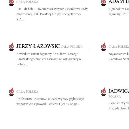
ADAM B
CAŁA POLSKA
Panu dr hab. Sławomirowi Patyrze Członkowi Rady
Z głębokim żal
Nadzorczej PGE Polskiej Grupy Energetycznej
żegnamy Prof. 
S.A....
JERZY ŁAZOWSKI
CAŁA POLSKA
CAŁA POLSK
Z wielkim żalem żegnamy dr n. farm. Jerzego
Najszczersze k
Łazowskiego pioniera farmacji onkologicznej w
Kamilowi Sera
Polsce...
JADWIG
CAŁA POLSKA
POLSKA
Profesorowi Karolowi Kiczce wyrazy głębokiego
Składam wyraz
współczucia z powodu śmierci Ojca składają...
Prezydentowi 