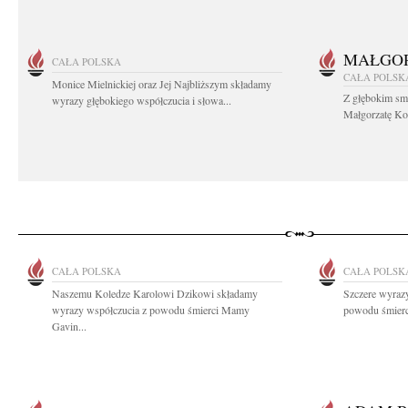
MAŁGOR
CAŁA POLSKA
CAŁA POLSK
Monice Mielnickiej oraz Jej Najbliższym składamy
Z głębokim sm
wyrazy głębokiego współczucia i słowa...
Małgorzatę Koś
CAŁA POLSKA
CAŁA POLSK
Naszemu Koledze Karolowi Dzikowi składamy
Szczere wyrazy
wyrazy współczucia z powodu śmierci Mamy
powodu śmierc
Gavin...