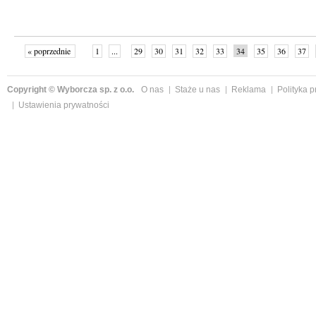
« poprzednie
1
...
29
30
31
32
33
34
35
36
37
»
Copyright © Wyborcza sp. z o.o.
O nas
Staże u nas
Reklama
Polityka 
Ustawienia prywatności