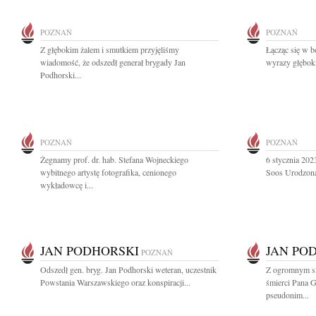
POZNAŃ
POZNAŃ
Z głębokim żalem i smutkiem przyjęliśmy
Łącząc się w b
wiadomość, że odszedł generał brygady Jan
wyrazy głęboki
Podhorski...
POZNAŃ
POZNAŃ
Żegnamy prof. dr. hab. Stefana Wojneckiego
6 stycznia 202
wybitnego artystę fotografika, cenionego
Soos Urodzona
wykładowcę i...
JAN PODHORSKI
JAN PO
POZNAŃ
Odszedł gen. bryg. Jan Podhorski weteran, uczestnik
Z ogromnym sm
Powstania Warszawskiego oraz konspiracji...
śmierci Pana 
pseudonim...