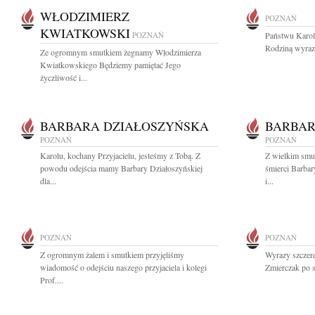
WŁODZIMIERZ
POZNAŃ
KWIATKOWSKI
POZNAŃ
Państwu Karol
Rodziną wyrazy
Ze ogromnym smutkiem żegnamy Włodzimierza
Kwiatkowskiego Będziemy pamiętać Jego
życzliwość i...
BARBARA DZIAŁOSZYŃSKA
BARBAR
POZNAŃ
POZNAŃ
Karolu, kochany Przyjacielu, jesteśmy z Tobą. Z
Z wielkim smu
powodu odejścia mamy Barbary Działoszyńskiej
śmierci Barbar
dla...
i...
POZNAŃ
POZNAŃ
Z ogromnym żalem i smutkiem przyjęliśmy
Wyrazy szczere
wiadomość o odejściu naszego przyjaciela i kolegi
Zmierczak po st
Prof....