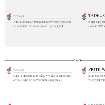
TADEUS
POZNAŃ
Adw. Mariuszowi Paplaczykowi wyrazy głębokiego
Z głębokim ża
współczucia z powodu śmierci Taty Wojciech...
sierpnia 2026 r
PIOTR 
POZNAŃ
Dnia 15 stycznia 2023 roku, w wieku 95 lat odszedł
Z ogromnym ża
od nas Ludwik Andrzej Fiszer Pożegnanie...
2023 roku zmar