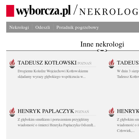
Nekrologi
Odeszli
Poradnik pogrzebowy
Inne nekrologi
TADEUSZ KOTŁOWSKI
TADEUS
POZNAŃ
Drogiemu Koledze Wojciechowi Kotłowskiemu
W dniu 3 sierp
składamy wyrazy głębokiego współczucia w...
Tadeusz Kotłow
HENRYK PAPLACZYK
HENRYK
POZNAŃ
Z głębokim smutkiem i poruszeniem przyjęliśmy
Z głębokim smu
wiadomość o śmierci Henryka Paplaczyka Odszedł...
wiadomość o ś
Człowiek,...