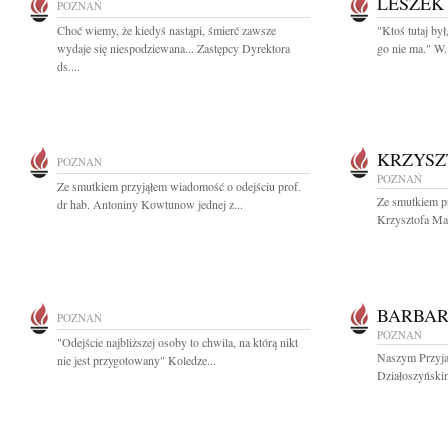
LESZEK
POZNAŃ
Choć wiemy, że kiedyś nastąpi, śmierć zawsze
"Ktoś tutaj był
wydaje się niespodziewana... Zastępcy Dyrektora
go nie ma." W.
ds....
KRZYSZ
POZNAŃ
POZNAŃ
Ze smutkiem przyjąłem wiadomość o odejściu prof.
Ze smutkiem pr
dr hab. Antoniny Kowtunow jednej z...
Krzysztofa Ma
BARBAR
POZNAŃ
POZNAŃ
"Odejście najbliższej osoby to chwila, na którą nikt
Naszym Przyja
nie jest przygotowany" Koledze...
Działoszyńskim