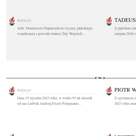
TADEUS
POZNAŃ
Adw. Mariuszowi Paplaczykowi wyrazy głębokiego
Z głębokim ża
współczucia z powodu śmierci Taty Wojciech...
sierpnia 2026 r
PIOTR 
POZNAŃ
Dnia 15 stycznia 2023 roku, w wieku 95 lat odszedł
Z ogromnym ża
od nas Ludwik Andrzej Fiszer Pożegnanie...
2023 roku zmar