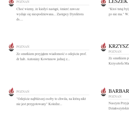
LESZEK
POZNAŃ
Choć wiemy, że kiedyś nastąpi, śmierć zawsze
"Ktoś tutaj był
wydaje się niespodziewana... Zastępcy Dyrektora
go nie ma." W.
ds....
KRZYSZ
POZNAŃ
POZNAŃ
Ze smutkiem przyjąłem wiadomość o odejściu prof.
Ze smutkiem pr
dr hab. Antoniny Kowtunow jednej z...
Krzysztofa Ma
BARBAR
POZNAŃ
POZNAŃ
"Odejście najbliższej osoby to chwila, na którą nikt
Naszym Przyja
nie jest przygotowany" Koledze...
Działoszyńskim