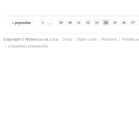
« poprzednie
1
...
29
30
31
32
33
34
35
36
37
»
Copyright © Wyborcza sp. z o.o.
O nas
Staże u nas
Reklama
Polityka 
Ustawienia prywatności