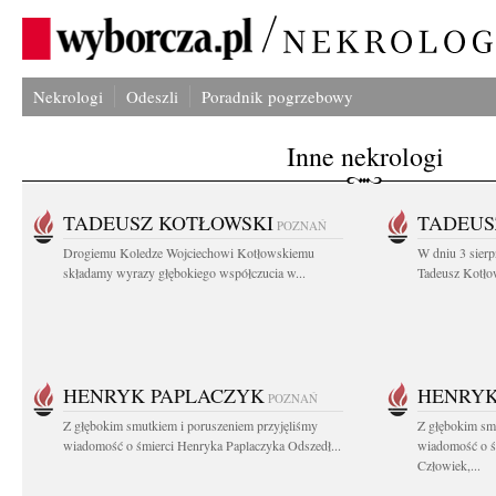
Nekrologi
Odeszli
Poradnik pogrzebowy
Inne nekrologi
TADEUSZ KOTŁOWSKI
TADEUS
POZNAŃ
Drogiemu Koledze Wojciechowi Kotłowskiemu
W dniu 3 sierp
składamy wyrazy głębokiego współczucia w...
Tadeusz Kotłow
HENRYK PAPLACZYK
HENRYK
POZNAŃ
Z głębokim smutkiem i poruszeniem przyjęliśmy
Z głębokim smu
wiadomość o śmierci Henryka Paplaczyka Odszedł...
wiadomość o ś
Człowiek,...