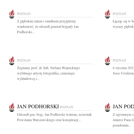
POZNAŃ
POZNAŃ
Z głębokim żalem i smutkiem przyjęliśmy
Łącząc się w b
wiadomość, że odszedł generał brygady Jan
wyrazy głęboki
Podhorski...
POZNAŃ
POZNAŃ
Żegnamy prof. dr. hab. Stefana Wojneckiego
6 stycznia 202
wybitnego artystę fotografika, cenionego
Soos Urodzona
wykładowcę i...
JAN PODHORSKI
JAN PO
POZNAŃ
Odszedł gen. bryg. Jan Podhorski weteran, uczestnik
Z ogromnym sm
Powstania Warszawskiego oraz konspiracji...
śmierci Pana 
pseudonim...