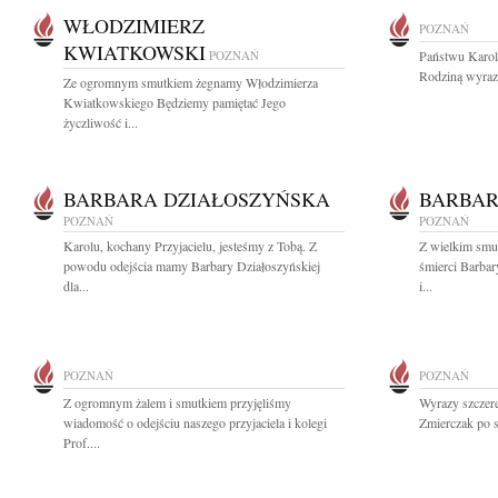
WŁODZIMIERZ
POZNAŃ
KWIATKOWSKI
POZNAŃ
Państwu Karol
Rodziną wyrazy
Ze ogromnym smutkiem żegnamy Włodzimierza
Kwiatkowskiego Będziemy pamiętać Jego
życzliwość i...
BARBARA DZIAŁOSZYŃSKA
BARBAR
POZNAŃ
POZNAŃ
Karolu, kochany Przyjacielu, jesteśmy z Tobą. Z
Z wielkim smu
powodu odejścia mamy Barbary Działoszyńskiej
śmierci Barbar
dla...
i...
POZNAŃ
POZNAŃ
Z ogromnym żalem i smutkiem przyjęliśmy
Wyrazy szczere
wiadomość o odejściu naszego przyjaciela i kolegi
Zmierczak po st
Prof....